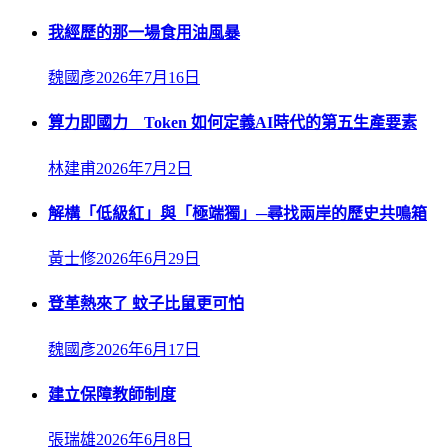
我經歷的那一場食用油風暴
魏國彥
2026年7月16日
算力即國力 Token 如何定義AI時代的第五生產要素
林建甫
2026年7月2日
解構「低級紅」與「極端獨」─尋找兩岸的歷史共鳴箱
黃士修
2026年6月29日
登革熱來了 蚊子比鼠更可怕
魏國彥
2026年6月17日
建立保障教師制度
張瑞雄
2026年6月8日