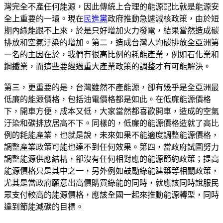
灣完全不產任何能源，因此傳統上合理的能源配比就是能源安
全上重要的一環。現在
民進黨
政府推動急遽減核政策，由於短
期內綠能跟不上來，於是只好增加火力發電，結果當然造成碳
排放和空氣汙染的增加。第二，造成台灣人均碳排放全亞洲第
一名的主因在於，我們有很高比例的耗能產業，例如石化業和
鋼鐵業，而這些要經過重大產業政策的調整才有可能解決。
第三，更重要的是，台灣雖然不產能源，卻有幾乎是全亞洲最
低廉的能源價格，包括油電價格都是如此。在低廉能源價格
下，開車方便，成本又低，大家當然都喜歡開車，造成的空氣
汙染和碳排放居高不下。同樣的，低廉的能源價格造就了高比
例的耗能產業，也就是說，未來如果不能適度調整能源價格，
調整產業政策可能也達不到任何效果。第四，當政府試圖努力
調整能源供應結構，卻沒有任何相對應的能源節約政策；提高
能源價格只是其中之一，另外例如鼓勵綠能建築等相關政策，
尤其是當政府願意出高價購買綠能的同時，就應該同時說服民
眾支付較高的能源價格，應該全國一起來推動能源轉型，同時
達到節能減碳的目標。