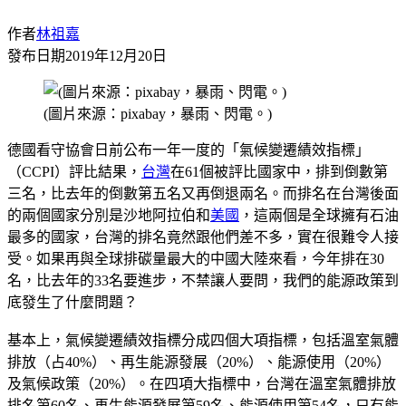
作者
林祖嘉
發布日期
2019年12月20日
(圖片來源：pixabay，暴雨、閃電。)
德國看守協會日前公布一年一度的「氣候變遷績效指標」
（CCPI）評比結果，
台灣
在61個被評比國家中，排到倒數第
三名，比去年的倒數第五名又再倒退兩名。而排名在台灣後面
的兩個國家分別是沙地阿拉伯和
美國
，這兩個是全球擁有石油
最多的國家，台灣的排名竟然跟他們差不多，實在很難令人接
受。如果再與全球排碳量最大的中國大陸來看，今年排在30
名，比去年的33名要進步，不禁讓人要問，我們的能源政策到
底發生了什麼問題？
基本上，氣候變遷績效指標分成四個大項指標，包括溫室氣體
排放（占40%）、再生能源發展（20%）、能源使用（20%）
及氣候政策（20%）。在四項大指標中，台灣在溫室氣體排放
排名第60名、再生能源發展第59名、能源使用第54名，只有能