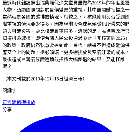
最近時代雜誌選出瑞典環保少女童貝里做為2019年的年度風雲
人物，凸顯國際間對於氣候變遷的重視，其中最關鍵指標之一
當然就是各國的碳排放情況。相較之下，核能使用與否受到國
際重視的情況要少得多，因為現階段全球氣候暖化所帶來的問
題與可能災害，要比核能嚴重得多。遺憾的是，民進黨政府只
知道拚命減核，即使台灣人民公投通過廢止「非核家園2025」
的政策，政府仍然執意要達到此一目標，結果不但造成能源供
應安全上的問題，還必須賠上更多碳排放及空氣汙染的成本。
最後造成台灣氣候變遷績效指標大幅倒退的結果，又能怪誰
呢？
（本文刊載於2019年12月15日經濟日報）
關鍵字
氣候變遷
碳排放
分享