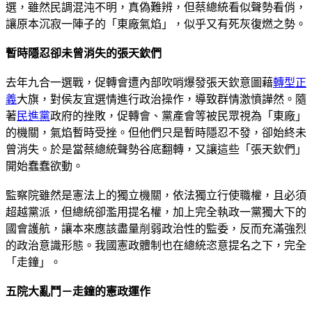
選，雖然民調混沌不明，真偽難辨，但蔡總統看似聲勢看俏，
讓原本沉寂一陣子的「東廠氣焰」，似乎又有死灰復燃之勢。
暫時隱忍卻未曾消失的張天欽們
去年九合一選戰，促轉會遭內部吹哨爆發張天欽意圖藉
轉型正
義
大旗，對侯友宜選情進行政治操作，導致群情激憤譁然。隨
著
民進黨
政府的挫敗，促轉會、黨產會等被民眾視為「東廠」
的機關，氣焰暫時受挫。但他們只是暫時隱忍不發，卻始終未
曾消失。於是當蔡總統聲勢谷底翻轉，又讓這些「張天欽們」
開始蠢蠢欲動。
監察院雖然是憲法上的獨立機關，依法獨立行使職權，且必須
超越黨派，但總統卻濫用提名權，加上完全執政一黨獨大下的
國會護航，讓本來應該盡量削弱政治性的監委，反而充滿強烈
的政治意識形態。我國憲政體制也在總統恣意提名之下，完全
「走鐘」。
五院大亂鬥－走鐘的憲政運作