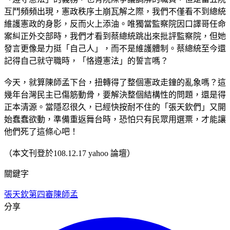
互鬥頻頻出現，憲政秩序土崩瓦解之際，我們不僅看不到總統
維護憲政的身影，反而火上添油。唯獨當監察院因口譯哥任命
案糾正外交部時，我們才看到蔡總統跳出來批評監察院，但她
發言更像是力挺「自己人」，而不是維護體制。蔡總統至今還
記得自己就守職時，「恪遵憲法」的誓言嗎？
今天，就算陳師孟下台，扭轉得了整個憲政走鐘的亂象嗎？這
幾年台灣民主已傷筋動骨，要解決整個結構性的問題，還是得
正本清源。當隱忍很久，已經快按耐不住的「張天欽們」又開
始蠢蠢欲動，準備重返舞台時，恐怕只有民眾用選票，才能讓
他們死了這條心吧！
（本文刊登於108.12.17 yahoo 論壇）
關鍵字
張天欽
第四審
陳師孟
分享