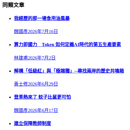
同類文章
我經歷的那一場食用油風暴
魏國彥
2026年7月16日
算力即國力 Token 如何定義AI時代的第五生產要素
林建甫
2026年7月2日
解構「低級紅」與「極端獨」─尋找兩岸的歷史共鳴箱
黃士修
2026年6月29日
登革熱來了 蚊子比鼠更可怕
魏國彥
2026年6月17日
建立保障教師制度