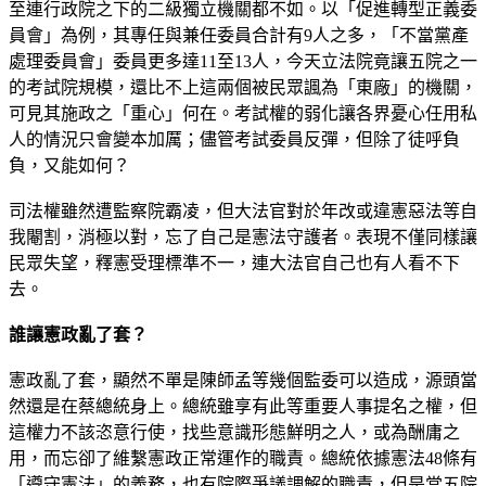
至連行政院之下的二級獨立機關都不如。以「促進轉型正義委
員會」為例，其專任與兼任委員合計有9人之多，「不當黨產
處理委員會」委員更多達11至13人，今天立法院竟讓五院之一
的考試院規模，還比不上這兩個被民眾諷為「東廠」的機關，
可見其施政之「重心」何在。考試權的弱化讓各界憂心任用私
人的情況只會變本加厲；儘管考試委員反彈，但除了徒呼負
負，又能如何？
司法權雖然遭監察院霸凌，但大法官對於年改或違憲惡法等自
我閹割，消極以對，忘了自己是憲法守護者。表現不僅同樣讓
民眾失望，釋憲受理標準不一，連大法官自己也有人看不下
去。
誰讓憲政亂了套？
憲政亂了套，顯然不單是陳師孟等幾個監委可以造成，源頭當
然還是在蔡總統身上。總統雖享有此等重要人事提名之權，但
這權力不該恣意行使，找些意識形態鮮明之人，或為酬庸之
用，而忘卻了維繫憲政正常運作的職責。總統依據憲法48條有
「遵守憲法」的義務，也有院際爭議調解的職責，但是當五院