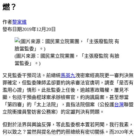
燃？
作者
黎家維
發布日期
2019年12月20日
(圖片來源：國民黨立院黨團，「主張廢監院 有臉
當監委」。)
又見監委干預司法。前總統
馬英九
洩密案經高院更一審判決無
罪確定，但監委陳師孟卻要約詢承審法官唐玥，調查「是否有
濫用心證」情形。此批監委上任後，逾越憲政職權，屢見不
顯，包括干預曲棍球案承辦檢察官，約詢諷扁案，甚至想當
「第四審」的「太上法院」，直指法院個案（公投護
台灣
聯盟
立院衝撞員警妨害公務案）的定讞判決有問題。
但對於法界與輿論反彈，等此監委根本置若罔聞，我行我素，
何以致之？當然與提名他們的蔡總統有密切關係。而2020年大