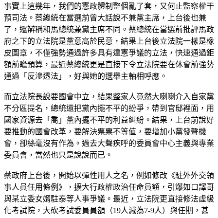
事實上這幾年，我們的憲政體制整個亂了套，又何止監察權干
預司法。蔡總統在當選前曾大話說不兼黨主席，上台後也兼
了，還辯稱和馬總統兼黨主席不同。蔡總統在當選前批評馬政
府之下的立法院是黨意高於民意，結果上台後立法院一樣是橡
皮圖章，不僅強勢通過許多具有違憲爭議的立法，快速通過鉅
額前瞻預算，最近蔡總統更是直接下令立法院要在休會前強勢
通過「反滲透法」，好與她的選舉主軸相呼應。
而立法院長說要國會中立，結果整家人竟然大喇喇介入自家黨
不分區提名，總統還把黨內擺不平的紛爭，帶到官邸裡面，用
國家資源去「喬」黨內擺不平的利益糾紛。結果，上台前說好
要推動的國會改革，要解決票票不等值，要增加小黨發聲機
會，卻絲毫沒有作為。過去大聲疾呼的委員會中心主義與專業
委員會，當然也只是說說而已。
蔡政府上台後，開始以彈性用人之名，例如修改《駐外外交領
事人員任用條例》，擴大行政權政治任命員額，引爆如口譯哥
與某立委女婿駐泰等人事爭議。最近，立法院更直接修法虛級
化考試院，大砍考試委員員額（19人減為7-9人）與任期，甚