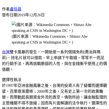
作者
盧信昌
發布日期
2019年12月26日
(圖片來源：Wikimedia Commons，Shinzo Abe
speaking at CSIS in Washington DC。)
台灣
雙卡風暴的發生，一開始是一系列借錢免利(喬治與瑪
莉)、持名片就可以借款、早上申請下午取錢，等等不一而足
的行銷手法，再再挑戰脆弱的人性，與在金錢衡平使用上的價
值觀。
選擇性執法
於1997年亞洲金融風暴之後，台灣的投資人有了疑懼而選擇觀
望，百業逐漸蕭條；2000年之後，又有史上第一次的政黨輪
替，而帶動起長期資金外流的真空。情勢所迫，讓金融監理的
主管機關不得不退縮；因而有片面解讀的法令執行。選擇性的
執法和施給業者的善意彈性，卻放任出畸形的業態發展。