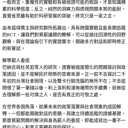
一般而言，重複性的實驗和有被檢證可能的假說，才是知識積
累的科學態度；反之，純然的洞察力與透視問題本質的能耐，
直覺省思雖有助於科研發展的突破，終究只是一家之言。
由本屆得獎主與研究群所拓展出，具有跨國實驗且能長期追蹤
的RCT，讓我們對貧窮議題的瞭解，可以從過往回溯性的田野
觀察，與在理論指引下的實證層次，開啟多方對話和即時修正
的新嘗試。
解學窮人委屈
巴納吉與杜芙若等人的研究，證實被過度簡化的問題探討與政
策誘因，並不是解民於倒懸的答案來源。正一如不去探討二千
年初的台灣社會困境，以及雙卡行銷洗腦的無所不在；不去追
問借了第一筆錢以後，利上滾利和漫無邊際的手續費，就無從
去理解那一批可憐之人，是否有真正的可恨之處。
在世界各個角落，如果未來的政策落實與社會現象的成因解
釋，一但都能開啟對話的意願，與建立持續追蹤的證據基礎，
那麼貧窮問題的解決與身為窮人的委屈，即能成就出一番不一
樣的交心，和真正客觀有效的探討。