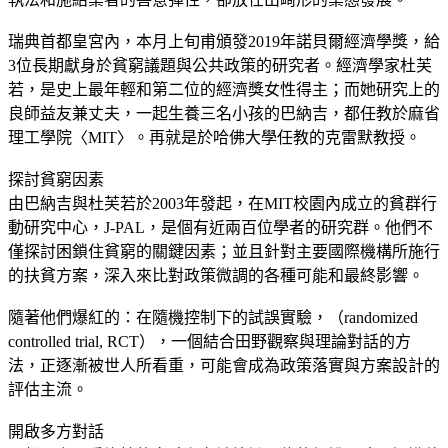
瑞典首都皇宮內，本月上旬甫頒發2019年諾貝爾經濟學獎，給
3位長期獻身於貧窮議題與公共政策的研究者。經濟學家杜芙
若，是史上最年輕和第二位的經濟獎女性得主；而她研究上的
良師益友兼丈夫，一起生養三名小孩的巴納吉，都任教於麻省
理工學院〈MIT〉。再就是於哈佛大學任教的克雷默教授。
探討貧窮因素
由巴納吉與杜芙若於2003年發起，在MIT校園內成立的貧群行
動研究中心，J-PAL，是個有近兩百位學者的研究群。他們不
僅探討困鎖住貧窮的關鍵因素；並且針對主要國際機構所施行
的扶貧方案，深入來比對政策微調的各種可能和最終影響。
隨著他們爆紅的：在隨機控制下的試誤實驗，（randomized
controlled trial, RCT），一個結合田野觀察與理論對話的方
法，正逐漸被世人所看重，可能會成為政策落實與方案設計的
評估主流。
開啟多方對話