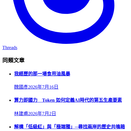
Threads
同類文章
我經歷的那一場食用油風暴
魏國彥
2026年7月16日
算力即國力 Token 如何定義AI時代的第五生產要素
林建甫
2026年7月2日
解構「低級紅」與「極端獨」─尋找兩岸的歷史共鳴箱