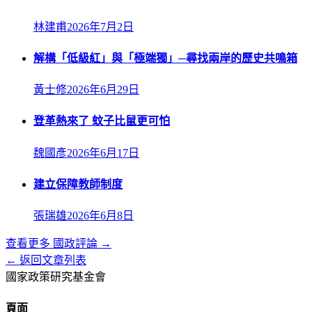
林建甫
2026年7月2日
解構「低級紅」與「極端獨」─尋找兩岸的歷史共鳴箱
黃士修
2026年6月29日
登革熱來了 蚊子比鼠更可怕
魏國彥
2026年6月17日
建立保障教師制度
張瑞雄
2026年6月8日
查看更多
國政評論
→
← 返回文章列表
國家政策研究基金會
頁面