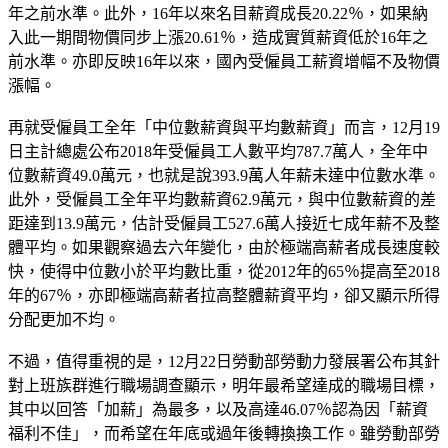
年之前水準。此外，16年以來名目薪資成長20.22％，如果納
入此一期間物價同步上漲20.61％，造成實質薪資低於16年之
前水準。亦即反映16年以來，國內受僱員工薪資增幅不及物價
漲幅。
再就受僱員工全年「中位數薪資與平均數薪資」而言，12月19
日主計總處公布2018年受僱員工人數平均787.7萬人，全年中
位數薪資49.0萬元，也就是說393.9萬人年薪未達中位數水準。
此外，受僱員工全年平均數薪資62.9萬元，與中位數薪資的差
距達到13.9萬元，估計受僱員工527.6萬人接近七成年薪不及整
體平均。如果觀察過去六年變化，由於極端高薪者成長速度較
快，使得中位數小於平均數比重，從2012年的65％提高至2018
年的67％，亦即極端高薪者拉高整體薪資平均，卻又顯示所得
分配更加不均。
不過，值得重視的是，12月22日勞動部勞動力發展署公布其針
對上班族群進行職場調查顯示，明年最希望達成的職場目標，
其中以回答「加薪」為最多，以及高達46.07％認為因「薪資
福利不佳」，而希望在年底或過年後轉換換工作。雖勞動部勞