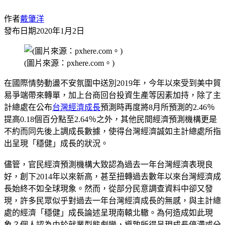
作者
戴肇洋
發布日期
2020年1月2日
(圖片來源：pxhere.com。)
在國際情勢動盪不安氛圍中送別2019年，今年以來受到美中貿
易爭端帶來轉單，加上台商回台投資生產等因素加持，除了主
計總處在公布
台灣
經濟成長
預測時再度將8月所預測的2.46％
提高0.18個百分點至2.64％之外，其他民間經濟預測機構更是
不約而同先後上調成長數據，使得台灣經濟誠如主計總處所指
出呈現「穩健」成長的狀況。
儘管，官民經濟預測機構大致認為過去一年台灣經濟表現良
好，創下2014年以來新高，甚至扭轉過去數年以來台灣經濟成
長始終不如全球現象。然而，從部分民意調查資料中卻又發
現，許多民眾似乎對過去一年台灣經濟成長的無感，與主計總
處的經濟「穩健」成長論述呈現南轅北轍。為何造成如此現
象？個人認為由於就業型態劇變，導致所得呈現成長停滯或分