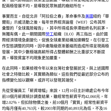
配兩極發展不均，是導致民眾無感的癥結所在。
事實而言，自從北非「阿拉伯之春」革命事件及
美國
紐約「華
爾街」示威活動之後，每年世界經濟論壇（WEF）公布其所
彙整的「全球風險報告」，其中所得成長停滯始終名列前茅。
無獨有偶，此一期間國際
勞工
組織（ILO）再三指出，由於國
際經濟環境急劇變化，促進全球產業結構加速轉型，在引發工
作型態調整的同時，因中產階級逐漸萎縮而造成所得呈現兩極
發展，其中少數極端高薪所得占整體薪酬之比重卻又不斷提
高，導致貧富不均現象更加嚴重。
在此同時，如果檢視今年以來台灣社會發展狀況，與上述國際
社會之特徵比較，其實頗為類似。這些我們從最近部分公布的
指標變化加以觀察，或許可以發現其端倪。
先從受僱員工「薪資增幅」來說，12月10日主計總處公布今年
前10個月薪資統計調查結果，雖經常性薪資平均42,060元，年
增2.02％，但扣除物價之後，前10個月「實質」經常性薪資平
均每月僅有40,763元，較2003年同期的40,893元為低，不及16