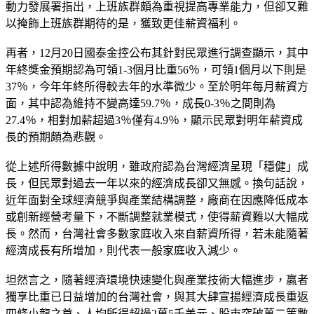
動力發展署指出，上班族群頗為重視提高專業能力，但卻又難
以掩飾上班族群期待的是，獲致更佳薪資福利。
再者，12月20日國泰金控公布其針對民眾進行調查顯示，其中
年終獎金預期認為可領1-3個月比重56％，可領1個月以下則是
37％，今年年終所得較去年的水準微少。至於明年每月薪資方
面，其中認為維持不變高達59.7％，成長0-3％之間則為
27.4％，相對加薪超過3％僅有4.9％，顯示民眾對明年薪資成
長的預期頗為悲觀。
從上述所得數據中說明，雖政府認為台灣經濟呈現「穩健」成
長，但民眾對過去一年以來的經濟成長卻又無感。換句話說，
近年面對全球經濟競爭與產業結構調整，廠商在因應降低成本
或創新經營考量下，不斷調整就業模式，使得薪資難以大幅成
長。然而，台灣社會多數家庭收入來自薪資所得，若未能隨著
經濟成長有所增加，則代表一般家庭收入減少。
坦然言之，隨著經濟環境快速變化與產業技術大幅進步，贏者
獨享比重已日益增加的台灣社會，與其大肆宣揚經濟成長重返
四條小龍之首、人均所得超過2萬5千美元、股市突破萬二等數