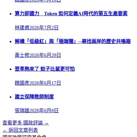
算力即國力 Token 如何定義AI時代的第五生產要素
林建甫
2026年7月2日
解構「低級紅」與「極端獨」─尋找兩岸的歷史共鳴箱
黃士修
2026年6月29日
登革熱來了 蚊子比鼠更可怕
魏國彥
2026年6月17日
建立保障教師制度
張瑞雄
2026年6月8日
查看更多
國政評論
→
← 返回文章列表