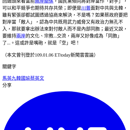
回過頭來看當前
兩岸關係
，國民黨傾向將對岸當作「對手」，
可以和平競爭也期待共存共榮；即便是
川普
面對中共與北韓，
雖有緊張卻都試圖透過協商來解決，不是嗎？如果蔡政府要把
對岸當「敵人」，認為中共既用武力威脅又有政治力無孔不
入，那就要拿出辦法來對付敵人而不是內部同胞；最近又說，
要維持
兩岸
的文化、宗教...交流，兩岸又好像成為「同胞」
了...。這或許是嘴砲，就是「空」吧！
（本文曾刊登於109.01.06 ETtoday新聞雲雲論）
關鍵字
馬英九
韓國瑜
蔡英文
分享