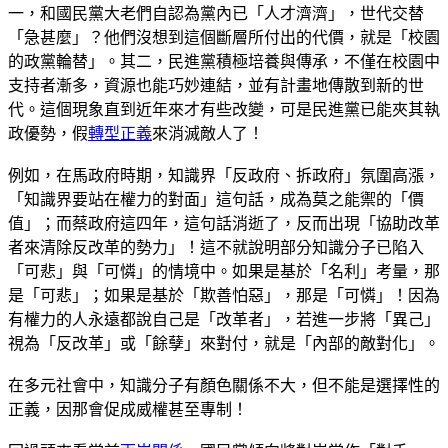
一，和國民黨大老們自認為黨內已「人才濟濟」，世代交替
「急甚麼」？他們沒想到這個斷層所付出的代價，就是「校園
的政黨輪替」。其二，民進黨積極培養與傳承，不僅在校園中
支持者漸多，資源也能巧妙連結，並有計畫地傳散到新的世
代。這個現象直到近年來才有些改變，可是民進黨已能夾其執
政優勢，假
轉型正義
來消滅敵人了！
例如，在馬政府時期，知識界「反政府、拆政府」氛圍高漲，
「知識界要站在權力的對面」這句話，成為莫之能禦的「價
值」；而蔡政府這四年，這句話消逝了，反而出現「協助改革
者來清除反改革的勢力」！這不就說明部分知識分子已陷入
「可悲」與「可憐」的情境中。如果是基於「名利」考量，那
是「可悲」；如果是基於「欺善怕惡」，那是「可憐」！因為
有權力的人永遠都說自己是「改革者」，若進一步將「異己」
視為「反改革」或「餘孽」來對付，就是「內部的敵對化」。
在多元社會中，知識分子有顏色關係不大，但不能是選擇性的
正義，因那會促成威權甚至專制！