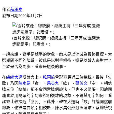
作者
薛承泰
發布日期
2020年1月7日
(圖片來源：總統府，總統主持「三年有成 臺灣進
步關鍵字」記者會。)
一般來說，對手是競爭的對象，敵人是以消滅為最終目標。大
選期間不同的陣營，彼此是以對手相待，還是以敵人來對付？
至於是否為同胞，看來是選後的事。
在
總統大選
辯論會上，
韓國瑜
曾形容最近三位總統，最後「失
敗」乃因
陳水扁
「貪」、
馬英九
「軟」、
蔡英文
「空」。相信
這三位「總統」都不會同意這個說法，但也不必緊張，因韓國
瑜喜於用簡單的字句來說明複雜的現象，不論其用字如何，看
起來比較接近「庶民」。此外，韓在大選時「敢」評論同黨前
總統，也算是異類；相較於，陳水扁公然打擦邊球，蔡總統視
而不見，韓算是有勇氣了！