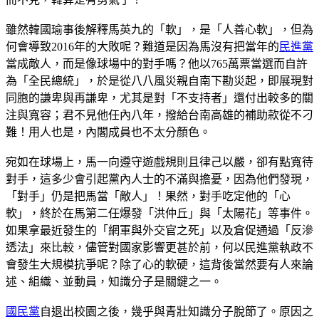
雖然韓國瑜事後解釋馬英九的「軟」，是「人善心軟」，但為
何會導致2016年的大敗呢？難道是因為馬沒有把當年的
民進黨
當成敵人，而是像球場中的對手嗎？他以765萬票當選而自許
為「全民總統」，於是從八八風災親自南下勘災起，即展現對
同胞的謙卑與再謙卑，尤其是對「不支持者」還付出較多的關
注與寬容；君不見他任內八年，撥給台南高雄的補助款從不刁
難！用人也是，內閣成員也不太分顏色。
宛如在球場上，馬一向遵守遊戲規則且律己以嚴，卻有點寬待
對手，這多少會引起黨內人士的不滿與擔憂，因為他們發現，
「對手」仍是把馬當「敵人」！果然，對手吃定他的「心
軟」，終於在馬第二任爆發「洪仲丘」與「太陽花」等事件。
如果拿最近發生的「網軍與外交官之死」以及倉促通過「反滲
透法」來比較，儘管對國家影響更甚於前，何以民進黨執政不
會發生大規模抗爭呢？除了心的軟硬，這背後當然要有人來論
述、組織、並動員，知識分子是關鍵之一。
國民黨
自退出校園之後，幾乎與青壯知識分子脫節了。原因之