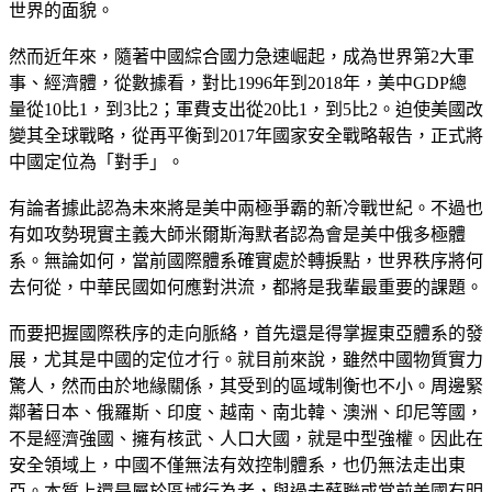
世界的面貌。
然而近年來，隨著中國綜合國力急速崛起，成為世界第2大軍
事、經濟體，從數據看，對比1996年到2018年，美中GDP總
量從10比1，到3比2；軍費支出從20比1，到5比2。迫使美國改
變其全球戰略，從再平衡到2017年國家安全戰略報告，正式將
中國定位為「對手」。
有論者據此認為未來將是美中兩極爭霸的新冷戰世紀。不過也
有如攻勢現實主義大師米爾斯海默者認為會是美中俄多極體
系。無論如何，當前國際體系確實處於轉捩點，世界秩序將何
去何從，中華民國如何應對洪流，都將是我輩最重要的課題。
而要把握國際秩序的走向脈絡，首先還是得掌握東亞體系的發
展，尤其是中國的定位才行。就目前來說，雖然中國物質實力
驚人，然而由於地緣關係，其受到的區域制衡也不小。周邊緊
鄰著日本、俄羅斯、印度、越南、南北韓、澳洲、印尼等國，
不是經濟強國、擁有核武、人口大國，就是中型強權。因此在
安全領域上，中國不僅無法有效控制體系，也仍無法走出東
亞。本質上還是屬於區域行為者，與過去蘇聯或當前美國有明