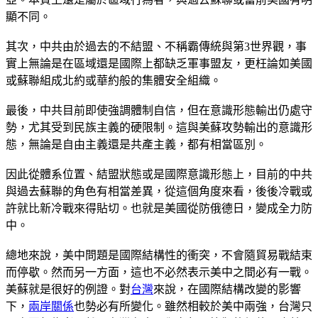
顯不同。
其次，中共由於過去的不結盟、不稱霸傳統與第3世界觀，事
實上無論是在區域還是國際上都缺乏軍事盟友，更枉論如美國
或蘇聯組成北約或華約般的集體安全組織。
最後，中共目前即使強調體制自信，但在意識形態輸出仍處守
勢，尤其受到民族主義的硬限制。這與美蘇攻勢輸出的意識形
態，無論是自由主義還是共產主義，都有相當區別。
因此從體系位置、結盟狀態或是國際意識形態上，目前的中共
與過去蘇聯的角色有相當差異，從這個角度來看，後後冷戰或
許就比新冷戰來得貼切。也就是美國從防俄德日，變成全力防
中。
總地來說，美中問題是國際結構性的衝突，不會隨貿易戰結束
而停歇。然而另一方面，這也不必然表示美中之間必有一戰。
美蘇就是很好的例證。對
台灣
來說，在國際結構改變的影響
下，
兩岸關係
也勢必有所變化。雖然相較於美中兩強，台灣只