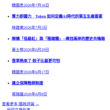
魏國彥
2026年7月16日
算力即國力 Token 如何定義AI時代的第五生產要素
林建甫
2026年7月2日
解構「低級紅」與「極端獨」─尋找兩岸的歷史共鳴箱
黃士修
2026年6月29日
登革熱來了 蚊子比鼠更可怕
魏國彥
2026年6月17日
建立保障教師制度
張瑞雄
2026年6月8日
查看更多
國政評論
→
← 返回文章列表