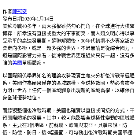
作者
陳冠安
發布日期
2020年1月14日
美蘇冷戰40多年，兩大強權雖然勾心鬥角，在全球進行大棋盤
博弈，所幸沒有直接或重大的軍事衝突，而人類文明亦得以享
受承平的高速發展期。蘇聯解體後，90年代初期不少專家認為
會走向多極，或是一超多強的世界。不過無論是從綜合國力，
還是國際影響力來看，後冷戰世界更趨近於只有一超、沒有多
強的
美國
單極體系。
以國際關係學界知名的理論攻勢現實主義來分析後冷戰單極體
系，美國作為碩果僅存的區域霸權、全球極數國，勢必會盡全
力阻止世界上任何一個區域體系出現新的區域霸權，以確保自
身全球優勢地位。
而綜觀整個後冷戰時期，美國也確實以直接或間接的方式，干
預國際體系的發展。其中，較可能影響全球極性變動的區域體
系，主要在3個地區，前蘇聯、歐洲與東亞。具體來說，防
俄、防德、防日，這3幅畫面，可勾勒出後冷戰時期美國單極