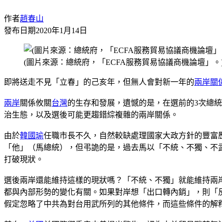
作者
趙春山
發布日期
2020年1月14日
(圖片來源：總統府，「ECFA服務貿易協議商機論壇」。
即將送走不見「立春」的己亥年，但無人會對新一年的
兩岸關
兩岸
關係攸關
台灣
的生存和發展，遺憾的是，在選前的3次總
治生態，以及選後可能更趨錯綜複雜的兩岸關係。
由於
韓國瑜
任職市長不久，自然較缺處理國家大政方針的豐富
「他」（馬總統），但弔詭的是，過去馬以「不統、不獨、不
打破現狀。
選後兩岸還能維持這樣的現狀嗎？「不統、不獨」就能維持兩
都與內部形勢的變化有關。如果對岸想「出口轉內銷」，則「
假定忽略了中共為對台用武所列的其他條件，而這些條件的解