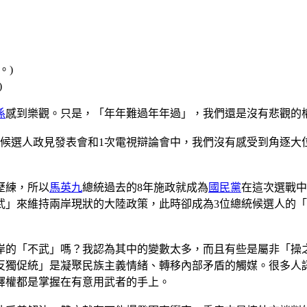
)
係
感到樂觀。只是，「年年難過年年過」，我們還是沒有悲觀的
統候選人政見發表會和1次電視辯論會中，我們沒有感受到角逐大
歷練，所以
馬英九
總統過去的8年施政就成為
國民黨
在這次選戰中
武」來維持兩岸現狀的大陸政策，此時卻成為3位總統候選人的
岸的「不武」嗎？我認為其中的變數太多，而且有些是屬非「操
反獨促統」是凝聚民族主義情緒、轉移內部矛盾的觸媒。很多人
釋權都是掌握在有意用武者的手上。