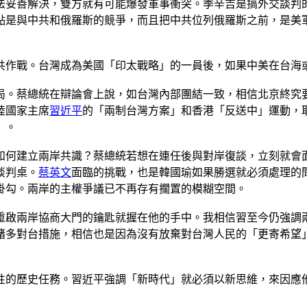
法妥善解決，雙方就有可能爆發軍事衝突。季辛吉是搞外交談判
的焦點是與中共和俄羅斯的競爭，而且把中共位列俄羅斯之前，是
共作戰。台灣成為美國「印太戰略」的一員後，如果中美在台海
局。蔡總統在辯論會上說，如台灣內部團結一致，相信北京終究
陸國家主席
習近平
的「兩制台灣方案」和香港「反送中」運動，
」。
如何建立兩岸共識？蔡總統若想在連任後與對岸復談，立刻就會
談判桌。
蔡英文
面臨的挑戰，也是韓國瑜如果勝選就必須處理的
掛勾。兩岸的主權爭議已不再存有擱置的模糊空間。
重啟兩岸協商大門的鑰匙就握在他的手中。我相信習至今仍強調
等諸多對台措施，相信也是因為沒有放棄對台灣人民的「更寄希
性的歷史任務。習近平強調「新時代」就必須以新思維，來因應