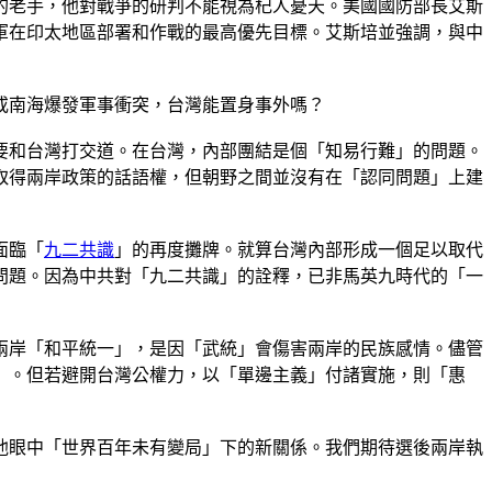
的老手，他對戰爭的研判不能視為杞人憂天。美國國防部長艾斯
美軍在印太地區部署和作戰的最高優先目標。艾斯培並強調，與中
或南海爆發軍事衝突，台灣能置身事外嗎？
要和台灣打交道。在台灣，內部團結是個「知易行難」的問題。
取得兩岸政策的話語權，但朝野之間並沒有在「認同問題」上建
面臨「
九二共識
」的再度攤牌。就算台灣內部形成一個足以取代
問題。因為中共對「九二共識」的詮釋，已非馬英九時代的「一
兩岸「和平統一」，是因「武統」會傷害兩岸的民族感情。儘管
望」。但若避開台灣公權力，以「單邊主義」付諸實施，則「惠
他眼中「世界百年未有變局」下的新關係。我們期待選後兩岸執