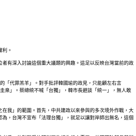
權利。
位者有深入討論這個重大議題的興趣。這足以反映台灣當前的政
的「代罪羔羊」。對手批評韓國瑜的政見，只能顧左右言
「圭臬」。蔡總統不喊「台獨」，韓市長避談「統一」，無人敢
之在我」的範圍。首先，中共建政以來參與的多次境外作戰，大
認為，台灣不宣布「法理台獨」，就足以讓對岸師出無名，這個