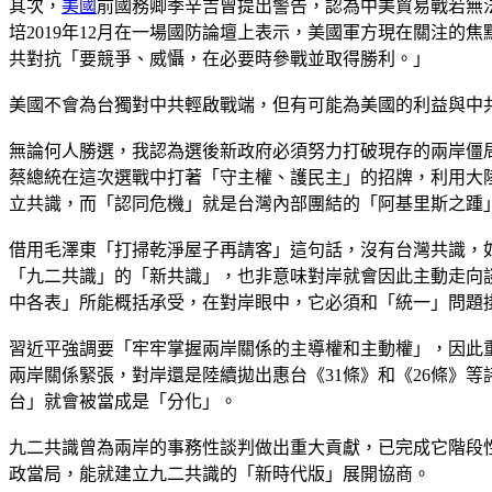
其次，
美國
前國務卿季辛吉曾提出警告，認為中美貿易戰若無
培2019年12月在一場國防論壇上表示，美國軍方現在關注
共對抗「要競爭、威懾，在必要時參戰並取得勝利。」
美國不會為台獨對中共輕啟戰端，但有可能為美國的利益與中
無論何人勝選，我認為選後新政府必須努力打破現存的兩岸僵
蔡總統在這次選戰中打著「守主權、護民主」的招牌，利用大
立共識，而「認同危機」就是台灣內部團結的「阿基里斯之踵
借用毛澤東「打掃乾淨屋子再請客」這句話，沒有台灣共識，
「九二共識」的「新共識」，也非意味對岸就會因此主動走向
中各表」所能概括承受，在對岸眼中，它必須和「統一」問題
習近平強調要「牢牢掌握兩岸關係的主導權和主動權」，因此
兩岸關係緊張，對岸還是陸續拋出惠台《31條》和《26條》
台」就會被當成是「分化」。
九二共識曾為兩岸的事務性談判做出重大貢獻，已完成它階段
政當局，能就建立九二共識的「新時代版」展開協商。