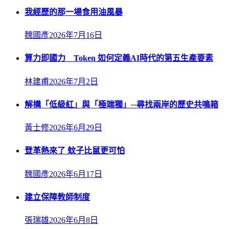
我經歷的那一場食用油風暴
魏國彥
2026年7月16日
算力即國力 Token 如何定義AI時代的第五生產要素
林建甫
2026年7月2日
解構「低級紅」與「極端獨」─尋找兩岸的歷史共鳴箱
黃士修
2026年6月29日
登革熱來了 蚊子比鼠更可怕
魏國彥
2026年6月17日
建立保障教師制度
張瑞雄
2026年6月8日