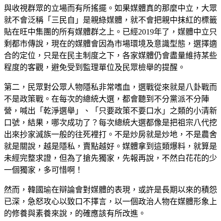
與收視群眾的立場而有所搖擺。如果媒體真的那麼中立，大眾
就不會泛稱「三民自」是親綠媒體，就不會把親中抹紅的標籤
貼在旺中集團的所有媒體群之上。已經2019年了，媒體中立只
剩都市傳說，現在的媒體會因為市場環境及意識型態，選擇適
合的定位，只是在民主制度之下，各家媒體仍會盡量維持某些
程度的客觀，避免受到監理單位及民眾檢舉的提醒。
第二，民眾對公眾人物隱私非常嗜血，選戰從來就是八卦戰而
不是政策戰。在每次的總統大選，都會聽到不分黨派不分陣
營，喊出「乾淨選舉」、「只要政策不要口水」之類的小清新
口號，結果，哪次成功了？每次總統大選都像是把祖宗八代挖
出來抄家滅族一般的往死裡打。不是炒房就是炒地，不是農舍
就是關說，越是隱私，賣點越好。媒體拿到這類爆料，就算是
未經完整求證，但為了搶先獨家，先報再說，不然白花花的少
一個獨家，多可惜啊！
然而，韓國瑜在辯論會對媒體的表現，或許是長期以來的積怨
已深，急怒攻心以致口不擇言，以一個政治人物在媒體形象上
的修養與素養來說，的確應該有所改進。