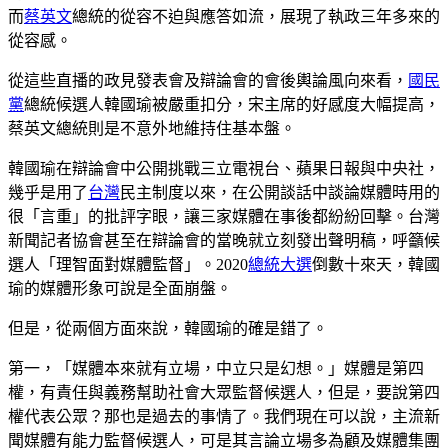
而
蔡英文
總統的從容不迫與應答如流，展現了執政三年多來的
從容感。
從這些直播的政見發表會及辯論會的會後輿論風向來看，
國民
黨
總統候選人韓國瑜被嚴重扣分，宋主席的好感度大幅提高，
蔡英文總統則是不意外地維持住基本盤。
韓國瑜在辯論會中公開挑戰三立電視台、蘋果日報與中央社，
幾乎是用了
台灣
民主制度以來，在公開談話中談論媒體時用的
很「言重」的批評字眼，讓三家媒體在事後都紛紛回擊。台灣
新聞記者協會甚至在辯論會的當晚就立刻發出聲明稿，呼籲候
選人「理智面對媒體監督」。2020
總統大選
倒數十來天，韓國
瑜的媒體形象可說是全面崩盤。
但是，從兩個方面來說，韓國瑜的確是錯了。
第一，「媒體本來就有立場，中立只是幻想。」媒體是第四
權，有責任與義務幫助社會大眾監督候選人，但是，要說第四
權代表公眾？那也是過去的事情了。我們現在可以說，主流新
聞媒體有能力監督候選人，可是其言論立場多為顧及媒體集團