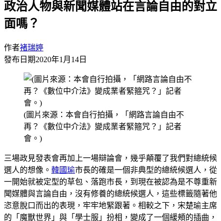
政治人物與新聞媒體站在言論自由的對立
面嗎？
作者
褚瑞婷
發布日期
2020年1月14日
(圖片來源：本會自行拍攝，「網路言論自由不
再？《數位中介法》變成業者緊箍咒？」記者
會。)
三場政見發表會再加上一場辯論會，幾乎顛覆了我們對總統候
選人的想像。
韓國瑜
市長的確是一個非典型的總統候選人，從
一開始就被定型的草包、落跑市長，到現在被認為是不尊重新
聞媒體與言論自由，沒有修養的總統候選人，這些標籤隨著他
恣意脫口而出的表現，牢牢地緊跟著。相較之下，宋楚瑜主席
的「魔獸世界」與「學士服」扮相，變成了一個緩頰的插曲，