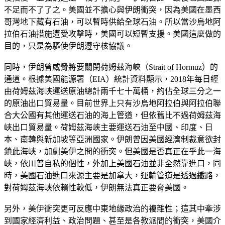
不足而不了了之。美國並不擔心與伊朗衝突，因為美國在墨西
哥灣地下藏有石油，可以暫時供給全球石油。所以當沙烏地阿
拉伯石油措施遭受攻擊時，美國可以短暫支援。美國這麼做的
目的，只是為驅使伊朗遵守核協議。
同時，伊朗曾威脅將要關閉荷姆茲海峽（Strait of Hormuz）的
通道。根據美國能源署（EIA）統計資料顯示，2018年每日經
由荷姆茲海峽運送原油總計兩千七十萬桶，約佔全球三分之一
的原油出口貿易量。目前世界上只有沙烏地阿拉伯與阿拉伯聯
合大公國有其他運送石油的海上管道，但依舊比不過荷姆茲海
峽出口貿易量。荷姆茲海峽主要運送石油至中國、印度、日
本、南韓與新加坡等亞洲國家。伊朗曾因美國經濟制裁意欲封
鎖此海峽，加劇美伊之間的衝突。但美國是否真正在乎此一海
峽，依川普自私的個性，外加上美國石油並非全然靠進口，同
時，美國石油進口來源主要是加拿大，運輸管道是透過鐵路，
對荷姆茲海峽依賴性較低，伊朗無法真正要脅美國。
另外，美伊衝突更可反應中東地緣政治的複雜性；這其中牽涉
到國家經濟利益、政治問題、甚至是各教派間的衝突，美國介