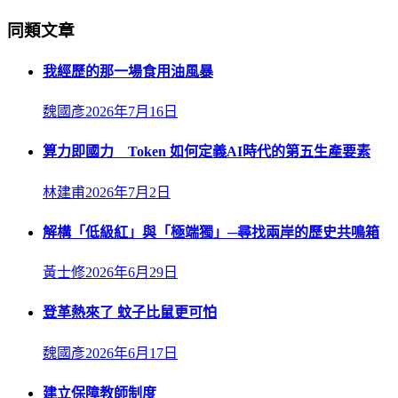
同類文章
我經歷的那一場食用油風暴
魏國彥
2026年7月16日
算力即國力 Token 如何定義AI時代的第五生產要素
林建甫
2026年7月2日
解構「低級紅」與「極端獨」─尋找兩岸的歷史共鳴箱
黃士修
2026年6月29日
登革熱來了 蚊子比鼠更可怕
魏國彥
2026年6月17日
建立保障教師制度