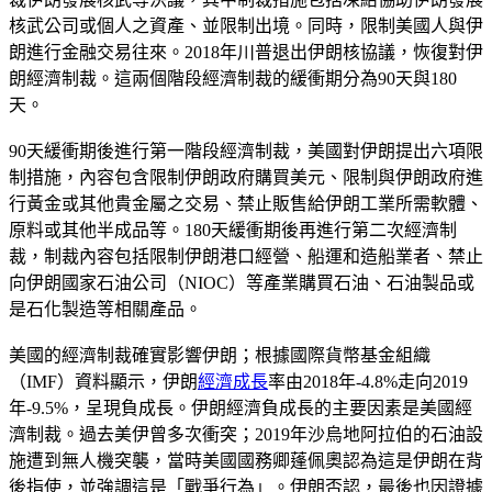
核武公司或個人之資產、並限制出境。同時，限制美國人與伊
朗進行金融交易往來。2018年川普退出伊朗核協議，恢復對伊
朗經濟制裁。這兩個階段經濟制裁的緩衝期分為90天與180
天。
90天緩衝期後進行第一階段經濟制裁，美國對伊朗提出六項限
制措施，內容包含限制伊朗政府購買美元、限制與伊朗政府進
行黃金或其他貴金屬之交易、禁止販售給伊朗工業所需軟體、
原料或其他半成品等。180天緩衝期後再進行第二次經濟制
裁，制裁內容包括限制伊朗港口經營、船運和造船業者、禁止
向伊朗國家石油公司（NIOC）等產業購買石油、石油製品或
是石化製造等相關產品。
美國的經濟制裁確實影響伊朗；根據國際貨幣基金組織
（IMF）資料顯示，伊朗
經濟成長
率由2018年-4.8%走向2019
年-9.5%，呈現負成長。伊朗經濟負成長的主要因素是美國經
濟制裁。過去美伊曾多次衝突；2019年沙烏地阿拉伯的石油設
施遭到無人機突襲，當時美國國務卿蓬佩奧認為這是伊朗在背
後指使，並強調這是「戰爭行為」。伊朗否認，最後也因證據