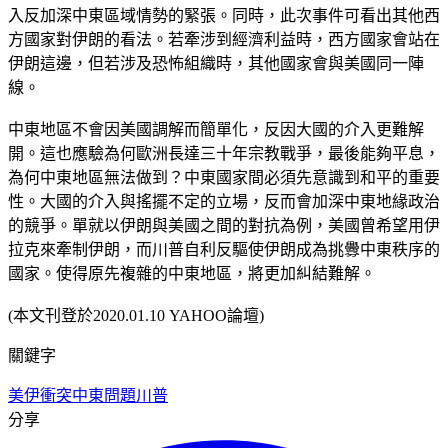
入反加深中東區域情勢的緊張。同時，此次事件可看出其他西
方國家對伊朗的看法。若牽涉到經濟利益時，西方國家會站在
伊朗這邊，但若涉及恐怖組織時，其他國家會與美國同一陣
線。
中東地區不會因美國調解而簡單化，反因大國的介入更難解
開。這也應驗為何歐洲長達三十年宗教戰爭，最後能夠平息，
為何中東地區無法做到？中東國家間必須先意識到和平的重要
性。大國的介入與搖擺不定的立場，反而會加深中東地緣政治
的競爭。單就以伊朗與美國之間的對抗為例，美國曾希望用伊
拉克來牽制伊朗，而川普自利反驅使伊朗成為挑釁中東秩序的
國家。使得原先複雜的中東地區，將更加糾結難解。
(本文刊登於2020.01.10 YAHOO論壇)
關鍵字
美伊衝突
中東問題
川普
分享