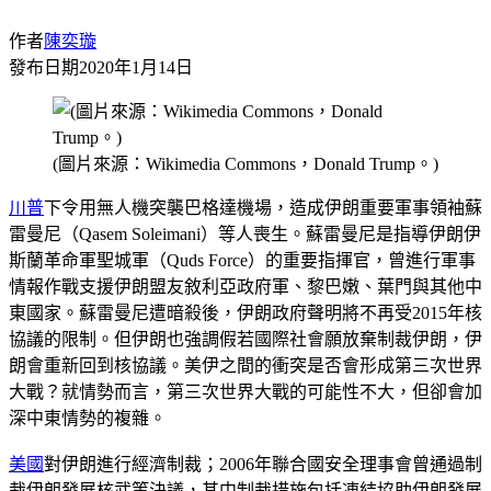
作者
陳奕璇
發布日期
2020年1月14日
(圖片來源：Wikimedia Commons，Donald Trump。)
川普
下令用無人機突襲巴格達機場，造成伊朗重要軍事領袖蘇
雷曼尼（Qasem Soleimani）等人喪生。蘇雷曼尼是指導伊朗伊
斯蘭革命軍聖城軍（Quds Force）的重要指揮官，曾進行軍事
情報作戰支援伊朗盟友敘利亞政府軍、黎巴嫩、葉門與其他中
東國家。蘇雷曼尼遭暗殺後，伊朗政府聲明將不再受2015年核
協議的限制。但伊朗也強調假若國際社會願放棄制裁伊朗，伊
朗會重新回到核協議。美伊之間的衝突是否會形成第三次世界
大戰？就情勢而言，第三次世界大戰的可能性不大，但卻會加
深中東情勢的複雜。
美國
對伊朗進行經濟制裁；2006年聯合國安全理事會曾通過制
裁伊朗發展核武等決議，其中制裁措施包括凍結協助伊朗發展