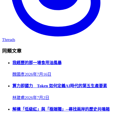
Threads
同類文章
我經歷的那一場食用油風暴
魏國彥
2026年7月16日
算力即國力 Token 如何定義AI時代的第五生產要素
林建甫
2026年7月2日
解構「低級紅」與「極端獨」─尋找兩岸的歷史共鳴箱