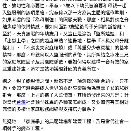
性、適切性和必要性，畢竟，3歲以下幼兒被迫要和母親一起
入監服刑的該項思維，究竟係以那一方為其主體的運作準則，
如果考慮的是『為母則強』的照顧天職，那麼，相與對應之分
離焦慮的依附情感，要如何面對3歲過後母子分開的斷捨離？
至於，天真無暇的年幼歲月，又豈止是淪為「監所娃娃」和
「出獄上學」之間的過度早熟？連帶地，標舉『不與父母分離
權利』、『不應喪失家庭環境』或『尊重兒少表意權』的基本
精神，那麼，母親何以入監服刑的背後，其所糾結之冰凍三尺
的家庭危險因子及其風險係數，要如何得以建構一套有效的家
庭重建計畫，這才是該項議題針砭的真義所在。
總之，親子或親情之間，斷然不是一項選擇的組合題型，只不
過，要如何避免將成人世界的喜怒哀樂轉頻為無辜子女的悲歡
離合，那麼，上述的攜子入監情事，其所透發出來的乃是：針
對當代
台灣
社會類型殊異的各種家庭組成，又要如何有其相對
完備的多樣化家庭服務網絡與支持培力體系？
無疑地，「家庭學」的典範建構和建置工程，乃是當代社會一
項棘手的變革工程。