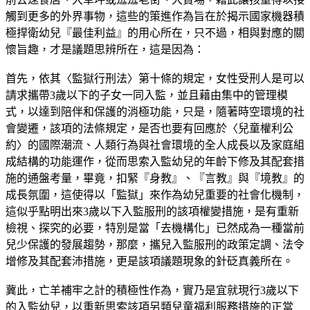
觸到更多的外界事物，這些的策進作為旨在於揭示國家機器積
極捍衛幼兒『最佳利益』的用心所在，只不過，相與對應的關
懷旨趣，才是議題思辨所在，這是因為：
首先，依其〈監獄行刑法〉第十條的規定，女性受刑人是可以
請求攜帶3歲以下的子女一同入監，並且藉由集中的管理模
式，以達到陪伴和保護的消極功能，只是，隨著時空環境的社
會變遷，該項的法條規定，是否也要有回應於〈兒童權利公
約〉的國際潮流、人類行為與社會環境的全人成長以及家庭組
成結構的功能運作，從而思索入監幼兒的年齡下修及其配套措
施的通盤考量，畢竟，扣緊『身教』、『言教』與『境教』的
成長氛圍，這使得以「監獄」來作為幼兒重要的社會化機制，
這似乎點明出來3歲以下入監服刑的該項權變措施，是有重新
檢視、探究的必要，特別是當「去機構化」已然成為一種當前
兒少保護的發展趨勢，那麼，攜兒入監服刑的政策定調、法令
增修及其配套沛措施，更是該項議題現象的針砭真義所在。
冀此，亡羊補牢之計的積極性作為，實乃是宜就現行3歲以下
的入監幼兒，以重新思索該項另類兒童福利服務措施的正當