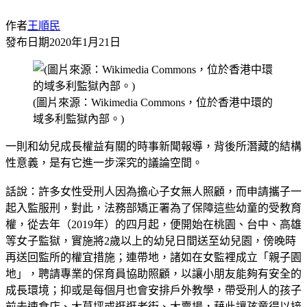
作者
王順民
發布日期
2020年1月21日
(圖片來源：Wikimedia Commons，位於香港中環的
域多利監獄內部。)
一則和幼兒成長權益有關的時事新聞報導，背後所潛藏的結構
性意義，是有它進一步深究的議論空間。
話說：許多女性受刑人因為擔心子女無人照顧，而申請攜子一
起入監服刑，對此，法務部矯正署為了保障這些幼童的受教育
權，從去年（2019年）的四月起，便開始在桃園、台中、高雄
等女子監獄，實施將2歲以上的幼兒日間送至幼兒園，傍晚時
再送回監所的權宜措施；連帶地，諸如在女監裡成立「親子園
地」，聘請專業的保育員協助照顧，以讓小朋友能夠有安全的
成長環境；抑或是每個月也會安排戶外教學，帶受刑人的孩子
前去速食店、大草坪或逛逛老街、大賣場，藉此讓孩童得以接