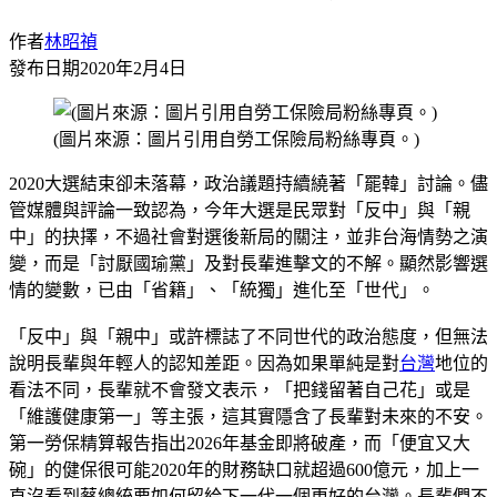
作者
林昭禎
發布日期
2020年2月4日
(圖片來源：圖片引用自勞工保險局粉絲專頁。)
2020大選結束卻未落幕，政治議題持續繞著「罷韓」討論。儘
管媒體與評論一致認為，今年大選是民眾對「反中」與「親
中」的抉擇，不過社會對選後新局的關注，並非台海情勢之演
變，而是「討厭國瑜黨」及對長輩進擊文的不解。顯然影響選
情的變數，已由「省籍」、「統獨」進化至「世代」。
「反中」與「親中」或許標誌了不同世代的政治態度，但無法
說明長輩與年輕人的認知差距。因為如果單純是對
台灣
地位的
看法不同，長輩就不會發文表示，「把錢留著自己花」或是
「維護健康第一」等主張，這其實隱含了長輩對未來的不安。
第一勞保精算報告指出2026年基金即將破產，而「便宜又大
碗」的健保很可能2020年的財務缺口就超過600億元，加上一
直沒看到蔡總統要如何留給下一代一個更好的台灣。長輩們不