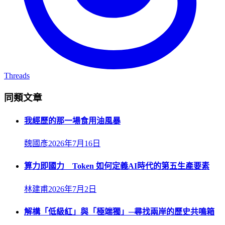
Threads
同類文章
我經歷的那一場食用油風暴
魏國彥
2026年7月16日
算力即國力 Token 如何定義AI時代的第五生產要素
林建甫
2026年7月2日
解構「低級紅」與「極端獨」─尋找兩岸的歷史共鳴箱