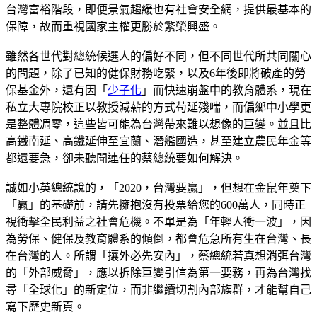
台灣富裕階段，即便景氣趨緩也有社會安全網，提供最基本的
保障，故而重視國家主權更勝於繁榮興盛。
雖然各世代對總統候選人的偏好不同，但不同世代所共同關心
的問題，除了已知的健保財務吃緊，以及6年後即將破產的勞
保基金外，還有因「
少子化
」而快速崩盤中的教育體系，現在
私立大專院校正以教授減薪的方式苟延殘喘，而偏鄉中小學更
是整體凋零，這些皆可能為台灣帶來難以想像的巨變。並且比
高鐵南延、高鐵延伸至宜蘭、潛艦國造，甚至建立農民年金等
都還要急，卻未聽聞連任的蔡總統要如何解決。
誠如小英總統說的，「2020，台灣要贏」，但想在金鼠年奠下
「贏」的基礎前，請先擁抱沒有投票給您的600萬人，同時正
視衝擊全民利益之社會危機。不單是為「年輕人衝一波」，因
為勞保、健保及教育體系的傾倒，都會危急所有生在台灣、長
在台灣的人。所謂「攘外必先安內」，蔡總統若真想消弭台灣
的「外部威脅」，應以拆除巨變引信為第一要務，再為台灣找
尋「全球化」的新定位，而非繼續切割內部族群，才能幫自己
寫下歷史新頁。