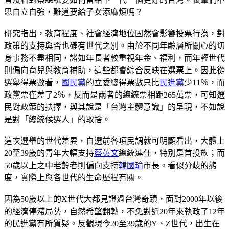
思自立自強，難道要給子女添麻煩嗎？
研究指出，教育程度、社會經濟地位固然會影響投票行為，對
政策的支持與否也確有世代之別。由於不同年齡層所關心的切
身事務不盡相同，諸如年長者較重視年金、福利，而年輕世代
則偏向育兒與教育補助，這些都會綜合反映在選票上。因此從
選舉得票數看，
國民黨
的立委總得票數只比
民進黨
少11％，而
政黨票僅差了2％，反而是兩者的總統票相距265萬票，可知選
民對政策的抉擇，與其說是「台灣主體意識」的呈現，不如說
是對「總統候選人」的取捨。
這次選舉的世代差異，自選前各項民調就可明顯看出，大體上
20至39歲的青年大幅支持
蔡英文
總統連任，特別是首投族；而
50歲以上之中老齡者則偏向支持
韓國瑜
市長。看似分歧的態
度，實際上與各世代的生命歷程有關。
因為50歲以上的X世代大都見證過台灣奇蹟，面對2000年以後
的經濟停滯局勢，自然希望翻轉，不免對近20年來執政了12年
的民進黨有所質疑。反觀現今20至39歲的Y、Z世代，出生在