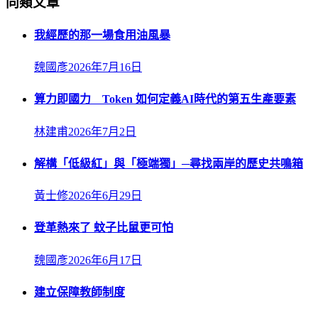
同類文章
我經歷的那一場食用油風暴
魏國彥
2026年7月16日
算力即國力 Token 如何定義AI時代的第五生產要素
林建甫
2026年7月2日
解構「低級紅」與「極端獨」─尋找兩岸的歷史共鳴箱
黃士修
2026年6月29日
登革熱來了 蚊子比鼠更可怕
魏國彥
2026年6月17日
建立保障教師制度