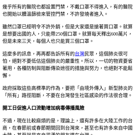
幾乎所有的醫院也都設置門禁，不戴口罩不得進入，有的醫院
也開始以體溫篩檢來管控門禁，不許發燒者進入。
雖然口罩已經明令不許外銷，但是大家還是搶著買口罩。就算
是想要出國的人，只能帶250個口罩。就算每天釋出600萬片，
但是未來三天，每個人也只能買三個口罩。
這麼多的訊息，再再都告訴所有的
台灣
民眾，這個肺炎很可
怕，絕對不要低估這個肺炎的嚴重性。所以，一切的物資要省
著用，各種防制與阻斷傳染途徑的措施與努力，也絕對不能鬆
懈。
政府採取這些高標準的作為，要把「由境外傳入」新型肺炎的
「所有」路徑阻斷，不要在台灣發生社區感染的作法很合理。
開工日促進人口流動增加病毒傳播風險
不過，現在比較麻煩的是，理論上，還有許多在大陸工作的台
商，在春節前或春節期間回到台灣來，甚至也有許多來自中國