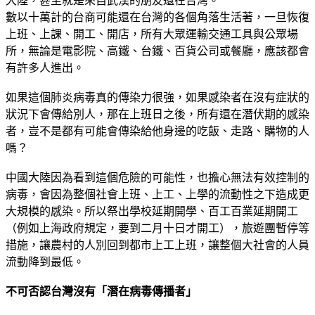
大陸，甚至就是來自武漢的朋友還在台灣。
數以十萬計的台商可能還在台灣的各個角落生活著，一旦恢復
上班、上課、開工、開店，所有大眾運輸交通工具與公眾場
所，無論是電影院、高鐵、台鐵、百貨公司或餐廳，應該都會
有許多人進出。
如果這個肺炎病毒真的傳染力很強，如果感染者在沒有症狀的
狀況下會傳給別人，那在上班日之後，所有還在潛伏期的感染
者，豈不是都有可能會傳染給他身邊的吃飯、走路、購物的人
嗎？
中國大陸因為看到這個危險的可能性，也擔心無法有效控制的
病毒，會因為整個社會上班、上工、上學的流動性之下造成更
大規模的感染。所以祭出學校延期開學、百工百業延期開工
（例如上海政府規定，要到二月十日才開工），旅遊團暫停等
措施，讓農村的人別回到都市上工上班，讓整個大社會的人員
流動降到最低。
不可否認台灣沒有「潛在病毒傳播者」