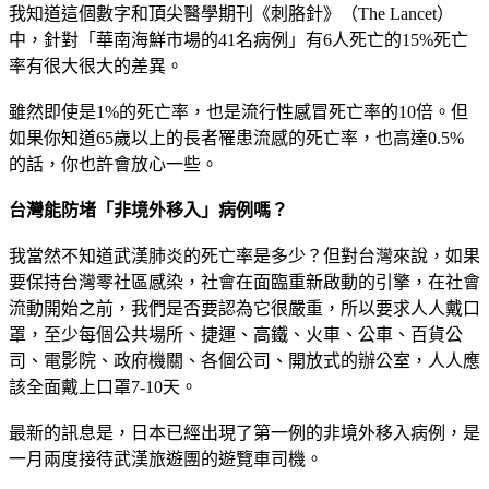
我知道這個數字和頂尖醫學期刊《刺胳針》（The Lancet）
中，針對「華南海鮮市場的41名病例」有6人死亡的15%死亡
率有很大很大的差異。
雖然即使是1%的死亡率，也是流行性感冒死亡率的10倍。但
如果你知道65歲以上的長者罹患流感的死亡率，也高達0.5%
的話，你也許會放心一些。
台灣能防堵「非境外移入」病例嗎？
我當然不知道武漢肺炎的死亡率是多少？但對台灣來說，如果
要保持台灣零社區感染，社會在面臨重新啟動的引擎，在社會
流動開始之前，我們是否要認為它很嚴重，所以要求人人戴口
罩，至少每個公共場所、捷運、高鐵、火車、公車、百貨公
司、電影院、政府機關、各個公司、開放式的辦公室，人人應
該全面戴上口罩7-10天。
最新的訊息是，日本已經出現了第一例的非境外移入病例，是
一月兩度接待武漢旅遊團的遊覽車司機。