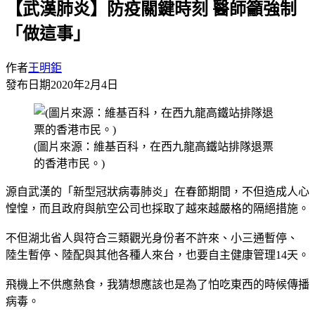
【武漢肺炎】防疫關鍵時刻 醫師籲強制
「做這事」
作者
王明鉅
發布日期
2020年2月4日
(圖片來源：維基百科，在西九龍高鐵站排隊退票
的香港市民。)
源自武漢的「新型冠狀病毒肺炎」在春節期間，不但造成人心
惶惶，而且政府與航空公司也採取了越來越嚴格的隔絕措施。
不但湖北省人與符合三類觀光身份者不許來、小三通暫停、
陸生暫停、陸配與其他各種人來台，也要自主健康管理14天。
飛機上不供應熱食，我猜想應該也是為了怕吃東西的時候傳播
病毒。