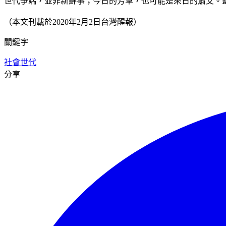
世代爭端，並非新鮮事；今日的芳草，也可能是來日的蕭艾。
（本文刊載於2020年2月2日台灣醒報）
關鍵字
社會
世代
分享