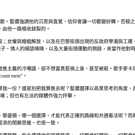
”這首歌。藍儂強調他的沉思與直覺，信仰會讓一切都變好轉。否
，由他一路唱收錄製的。
殺；女權與婚姻解放，以及在巴黎街頭出現的反政府學潮與工運
大量嬰孩親子、情人的細語喃喃，以及大量街頭運動的側錄，來當作他
對激進主義的冷嘲諷，卻不想當真惹禍上身，甚至被殺。歌手麥
unt mein”。
算我一份？還是別把我算進去呢？藍儂選擇以商業思考的角度，
述其立場；但也有左派的媒體作強力抨擊。
、華盛頓，哪一個選擇，才能代表正確的路線和共通看法呢？而
經濟的閉鎖思維，也很一致。