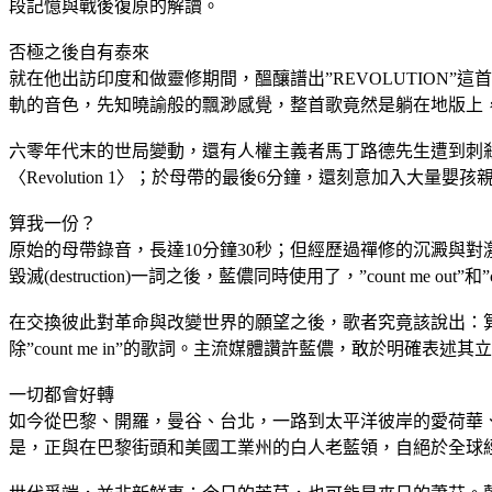
段記憶與戰後復原的解讀。
否極之後自有泰來
就在他出訪印度和做靈修期間，醞釀譜出”REVOLUTION
軌的音色，先知曉諭般的飄渺感覺，整首歌竟然是躺在地版上
六零年代末的世局變動，還有人權主義者馬丁路德先生遭到刺
〈Revolution 1〉；於母帶的最後6分鐘，還刻意加入
算我一份？
原始的母帶錄音，長達10分鐘30秒；但經歷過禪修的沉澱與
毀滅(destruction)一詞之後，藍儂同時使用了，”count me out”和”co
在交換彼此對革命與改變世界的願望之後，歌者究竟該說出：
除”count me in”的歌詞。主流媒體讚許藍儂，敢於明確表
一切都會好轉
如今從巴黎、開羅，曼谷、台北，一路到太平洋彼岸的愛荷華
是，正與在巴黎街頭和美國工業州的白人老藍領，自絕於全球