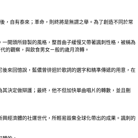
極之後，自有泰來；革命，則終將是無謂之舉。為了創造不同於常
。一開頭所錄製的風格，整首曲子緩慢又帶著諷刺性格，被稱為
對時代的觀察，與飲食男女ㄧ般的歲月流轉。
卡尼後來回憶說，藍儂曾徘迴於歌詞的選字和精準傳遞的用意，在
為其決定做辯護；最終，他不但加快單曲唱片的轉數，並且刪
新興經濟體的社運世代，所輕易毀棄全球化帶出的成果。諷刺的