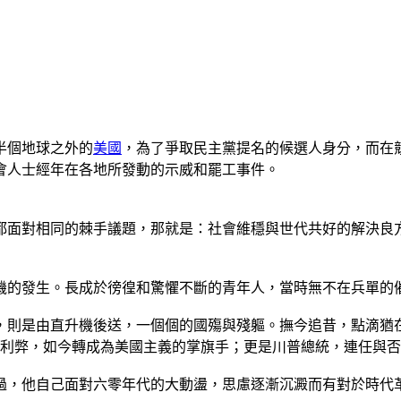
半個地球之外的
美國
，為了爭取民主黨提名的候選人身分，而在
會人士經年在各地所發動的示威和罷工事件。
都面對相同的棘手議題，那就是：社會維穩與世代共好的解決良
機的發生。長成於徬徨和驚懼不斷的青年人，當時無不在兵單的
，則是由直升機後送，一個個的國殤與殘軀。撫今追昔，點滴猶
體利弊，如今轉成為美國主義的掌旗手；更是川普總統，連任與
過，他自己面對六零年代的大動盪，思慮逐漸沉澱而有對於時代