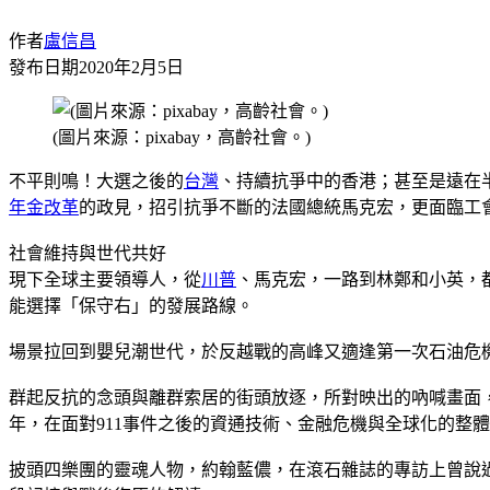
作者
盧信昌
發布日期
2020年2月5日
(圖片來源：pixabay，高齡社會。)
不平則鳴！大選之後的
台灣
、持續抗爭中的香港；甚至是遠在
年金改革
的政見，招引抗爭不斷的法國總統馬克宏，更面臨工
社會維持與世代共好
現下全球主要領導人，從
川普
、馬克宏，一路到林鄭和小英，
能選擇「保守右」的發展路線。
場景拉回到嬰兒潮世代，於反越戰的高峰又適逢第一次石油危
群起反抗的念頭與離群索居的街頭放逐，所對映出的吶喊畫面
年，在面對911事件之後的資通技術、金融危機與全球化的整
披頭四樂團的靈魂人物，約翰藍儂，在滾石雜誌的專訪上曾說