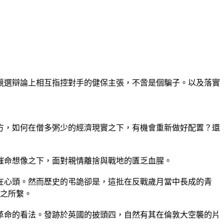
競選辯論上相互指控對手的健保主張，不啻是個騙子。以及落實
方，如何在僧多粥少的經濟現實之下，有機會重新做好配置？還
催命想像之下，面對親情離捨與戰地的匱乏血腥。
在心頭。然而歷史的弔詭卻是，這批在反戰歲月當中長成的青
否之所繫。
革命的看法。發跡於英國的披頭四，自然有其在倫敦大空襲的片