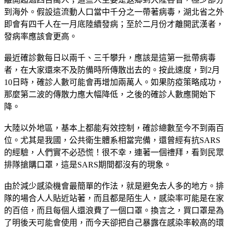
到海外。假設這流動人口當中千分之一帶著病毒，湖北省之外
即會有四千人在一月底陸續發病；至於二月份才離開武漢者，
發病率應該會更高。
最近確診數每日以兩千、三千攀升，應該是這第一批帶病毒
者，在大家還來不及防備時所傳散出去的。按此速度，到2月
10日時，確診人數可能會再增加兩萬人。如果防疫策略成功，
那麼第二波的傳散力應大幅降低，之後的確診人數應開始下
降。
大陸以外地區，基本上都能有效控制，確診總數至今不到兩百
位。尤其是我國，公共衛生體系相當完備，還曾經有抗SARS
的經驗，人們實不必恐慌！很不幸，連著一個禮拜，看到民眾
排隊搶購口罩，這是SARS期間都沒有的現象。
由於減少感染機會最簡單的作法，就是避免去人多的地方。排
隊的場合人人貼近站著，而且都是陌生人，感染率可能是在家
的百倍，而且每個人還浪費了一個口罩。換言之，買口罩是為
了明後天可能會使用，而今天卻把自己暴露在感染率較高的環