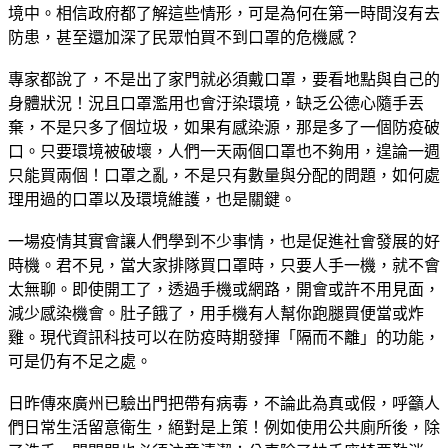
境中。相信政府都了解這些情形，可是為何在第一時間沒有去
防患，甚至還加深了民眾怕買不到口罩的危機感？
專家都說了，不是出了家門就必須戴口罩，要看地點與自己的
身體狀況！況且口罩濫用也會汙染環境，缺乏公德心隨手丟
棄，不是只多了個垃圾，如果有感染源，那是多了一個防疫破
口。只要環境被破壞，人們一天兩個口罩也不夠用，遑論一週
只能買兩個！口罩之亂，不是只有數量與分配的問題，如何處
理用過的口罩以及環境維護，也是關鍵。
一場疫情其實會讓人們學到不少事情，也是促進社會發展的好
時機。君不見，當大家排隊買口罩時，只要人手一機，就不會
太無聊。即使開工了，透過手機或網路，開會或許不用見面，
減少感染機會。肚子餓了，用手機有人幫你跑腿買便當或炸
雞。現代資訊科技可以在防疫時期發揮「隔而不離」的功能，
可是仍有不足之處。
日昨傳來廣州已驗出門把帶有病毒，不論此為真或假，呼籲人
們日常生活留意衛生，絕對是上策！例如使用公共廁所後，除