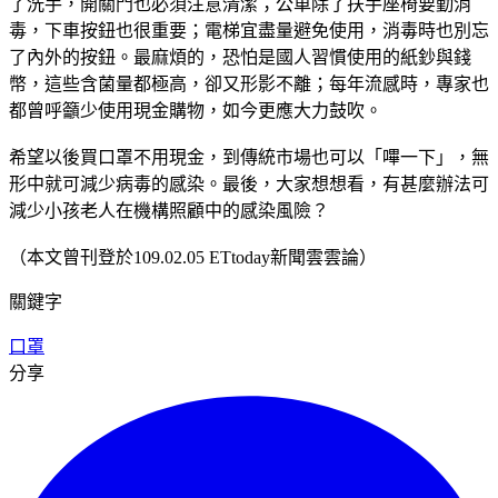
了洗手，開關門也必須注意清潔；公車除了扶手座椅要勤消
毒，下車按鈕也很重要；電梯宜盡量避免使用，消毒時也別忘
了內外的按鈕。最麻煩的，恐怕是國人習慣使用的紙鈔與錢
幣，這些含菌量都極高，卻又形影不離；每年流感時，專家也
都曾呼籲少使用現金購物，如今更應大力鼓吹。
希望以後買口罩不用現金，到傳統市場也可以「嗶一下」，無
形中就可減少病毒的感染。最後，大家想想看，有甚麼辦法可
減少小孩老人在機構照顧中的感染風險？
（本文曾刊登於109.02.05 ETtoday新聞雲雲論）
關鍵字
口罩
分享