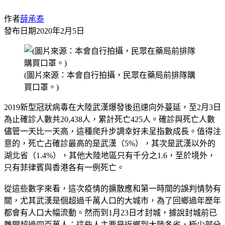
作者
薛承泰
發布日期
2020年2月5日
(圖片來源：本會自行拍攝，民眾在藥局前排隊購
買口罩。)
2019新型冠狀病毒在大陸武漢爆發後迅速向外蔓延，至2月3日
為止確診人數共20,438人，累計死亡425人。確診與死亡人數
儘管一天比一天高，這種爬升步調幸好未呈指數成長。值得注
意的，死亡占確診最高的是武漢（5%），其次是武漢以外的
湖北省（1.4%），其他大陸地區只有千分之1.6，至於境外，
只有菲律賓與香港各有一例死亡。
從這些數字來看，這次疫情的擴散應和第一時間的誤判情勢有
關，尤其武漢是個超過千萬人口的大城市，為了回鄉過年歷年
都會有人口大幅流動。然而到1月23日才封城，據說封城前已
離開超過四百萬人；這些人主要是返鄉到大陸各省，極少部分