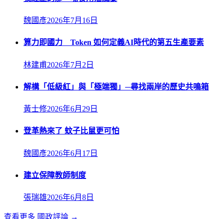
魏國彥
2026年7月16日
算力即國力 Token 如何定義AI時代的第五生產要素
林建甫
2026年7月2日
解構「低級紅」與「極端獨」─尋找兩岸的歷史共鳴箱
黃士修
2026年6月29日
登革熱來了 蚊子比鼠更可怕
魏國彥
2026年6月17日
建立保障教師制度
張瑞雄
2026年6月8日
查看更多
國政評論
→