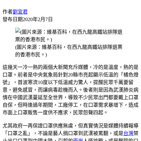
作者
劉宜君
發布日期
2020年2月7日
(圖片來源：維基百科，在西九龍高鐵站排隊退票
的香港市民。)
這幾天一冷一熱的兩個大新聞充斥媒體，冷的是溫度，熱的是
口罩。前者是中央氣象局針對20縣市亮起顯示低溫的「橘色燈
號」，首波寒流10度以下低溫威力驚人，提醒民眾千萬要留
意，避免感冒，而讓病毒趁機而入。後者則是因為武漢肺炎病
情在中國武漢蔓延至全世界，導致不少民眾出門都要戴上口罩
自保，但時逢過年期間，工廠停工，在口罩需求暴增下，造成
市面上口罩販售一度供不應求，民眾怨聲四起。
尤其政府一再保證口罩供應無虞，但真實情況是媒體持續報導
「口罩之亂」，不論是藝人捐口罩到武漢被罵翻，或是
台灣
禁
止出口口罩到中國大陸，引起的
兩岸
人道論戰，或是醫院的口