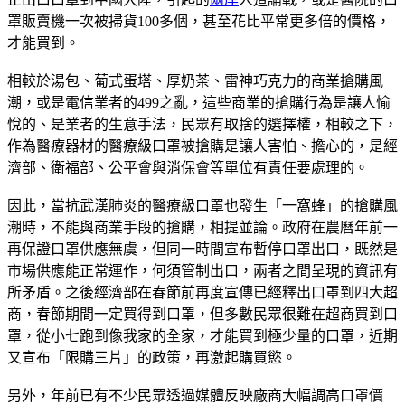
罩販賣機一次被掃貨100多個，甚至花比平常更多倍的價格，
才能買到。
相較於湯包、葡式蛋塔、厚奶茶、雷神巧克力的商業搶購風
潮，或是電信業者的499之亂，這些商業的搶購行為是讓人愉
悅的、是業者的生意手法，民眾有取捨的選擇權，相較之下，
作為醫療器材的醫療級口罩被搶購是讓人害怕、擔心的，是經
濟部、衛福部、公平會與消保會等單位有責任要處理的。
因此，當抗武漢肺炎的醫療級口罩也發生「一窩蜂」的搶購風
潮時，不能與商業手段的搶購，相提並論。政府在農曆年前一
再保證口罩供應無虞，但同一時間宣布暫停口罩出口，既然是
市場供應能正常運作，何須管制出口，兩者之間呈現的資訊有
所矛盾。之後經濟部在春節前再度宣傳已經釋出口罩到四大超
商，春節期間一定買得到口罩，但多數民眾很難在超商買到口
罩，從小七跑到像我家的全家，才能買到極少量的口罩，近期
又宣布「限購三片」的政策，再激起購買慾。
另外，年前已有不少民眾透過媒體反映廠商大幅調高口罩價