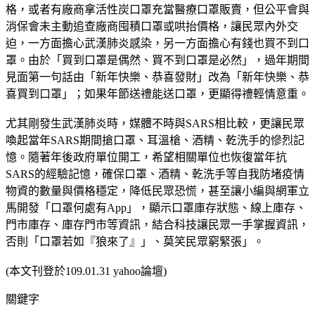
格，或者有廠商拿活性炭口罩充當醫療口罩販賣，但公平會與
消保會未主動追查廠商囤積口罩或哄抬價格，讓民眾內外交
迫，一方面擔心武漢肺炎感染，另一方面擔心有錢也買不到口
罩。由於「買到口罩是偶然、買不到口罩是必然」，過年期間
見面第一句話由「新年快樂、恭喜發財」改為「新年快樂、恭
喜買到口罩」；如果年節送禮能送口罩，更顯得禮輕情意重。
尤其剛發生武漢肺炎時，媒體不時與SARS相比較，更讓民眾
喚起當年SARS期間搶口罩、耳溫槍、酒精、乾洗手的慘烈記
憶。隨著年後政府單位開工，希望相關單位也恢復當年抗
SARS的經驗記憶，確保口罩、酒精、乾洗手等自我防堵疫情
物資的數量與價格穩定，降低民眾恐慌，甚至讓小編與網軍立
馬開發「口罩何處有App」，顯示口罩庫存狀態、線上庫存、
門市庫存、庫存門市等資訊，結合科技讓民眾一手掌握資訊，
否則「口罩若如『狼來了』」、莫笑民眾窮緊張」。
(本文刊登於109.01.31 yahoo論壇)
關鍵字