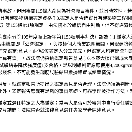
事故，但因事關115條人命且為社會矚目事件，並具時效性，
否具有建築物結構鑑定資格？3.鑑定人是否確實具有建築物工程相
法》第155條第1項規定，由法院本於確信自由判斷，但不得違背
南分院105年度矚上訴字第1153號刑事判決）認為：1.鑑
係由機關即「公會鑑定」，與技師個人執業範圍無關，何況建築物
及補充鑑定)意見，雖係5位鑑定人分工完成，但鑑定人均有開會討
計算有誤」，故法院仍採納鑑定報告意見；6.本案大樓已倒塌大
結果降伏強度僅1支合格，足以明確判定原應使用4,200kgf/cm2
影簽名，不可能發生鋼筋試驗結果數據錯置或倒置情況。
相反。就鑑定報告所提出之鑑定意見是否合理，法院仍須為判斷
此外，鑑定報告應載有足夠的事實基礎、可靠學理及操作方法。
鑑定或選任特定之人為鑑定；當事人是否可於審判中自行委任鑑
交互詰問；法院得否就法律意見選任專家學者陳述意見。