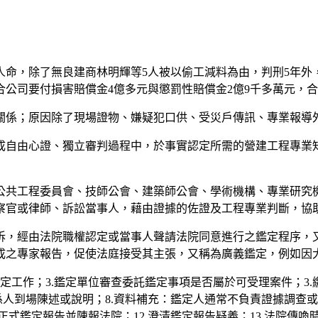
條人命，除了無良建商林明輝等5人被以偷工減料為由，判刑5年
合公司要付損害賠償金4億多元與懲罰性賠償金2億9千多萬元，
關係；原因除了現場證物、嫌疑犯口供、受災戶傳訊、專業報導
成自由心證、獨立審判過程中，於事實認定所需的營建工程專業
公共工程委員會、技師公會、建築師公會、學術機構、專業研究
察官或律師、訴訟當事人，藉由證據的佐證及工程專業判斷，協
訴，經由法院職權認定或當事人聲請法院同意進行之鑑定程序，
成之專家報告，促使法庭接受其主張，又稱為廣義鑑定，例如因
定工作；3.鑑定單位審查委託鑑定事項是否屬於可受理案件；3.繳
係人到場陳述或說明；8.資料補充：鑑定人通常不負責證據調查
.正式鑑定報告並陳報法院；12.澄清鑑定報告疑義；13.法院傳