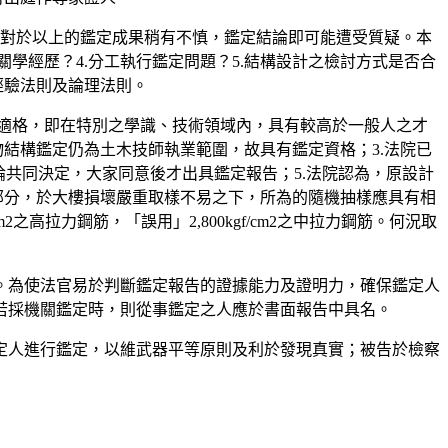
若對於以上的鑑定成果稍有不慎，鑑定結論即可能遭受質疑。本
關學經歷？4.分工執行鑑定問題？5.結構設計之檢討方式是否合
經驗法則及論理法則。
定人適格，即在特別之學識、技術領域內，具有較高於一般人之才
結構鑑定仍為土木技師執業範圍，故具有鑑定資格；3.法院已
論共同決定，大家同意後才出具鑑定報告；5.法院認為，原設計
部分，於大樓損壞嚴重取樣不易之下，所為的隨機抽樣應具有相
之高拉力鋼筋，「誤用」2,800kgf/cm2之中拉力鋼筋。何況取
。為使法官易於判斷鑑定報告的證據能力及證明力，確保鑑定人
若採機關鑑定時，則從事鑑定之人應於書面報告中具名。
定人進行鑑定，以維武器平等原則及利於發現真實；被告於檢察