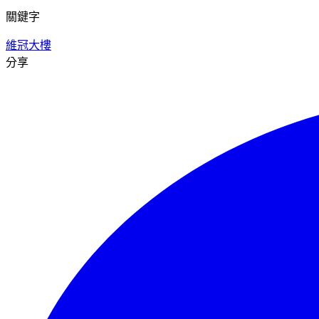
關鍵字
維冠大樓
分享