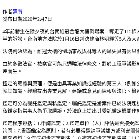
作者
蘇南
發布日期
2020年2月7日
4年前發生在除夕夜的台南維冠金龍大樓倒塌案，奪走了115
半的訴訟，台南地方法院於1月16日判決建商林明輝等5人及大
法院判決認為，維冠大樓的倒塌事故與林等人的過失具有因果
由於多數法官、檢察官可能只通曉法律條文，對於工程爭議形
運而生。
鑑定的意義與原理，便是由具專業知識或經驗的第三人（例如
就其知識、經驗提出專業見解、建議或意見而陳報與法官、檢
鑑定可分為囑託鑑定與私鑑定。囑託鑑定是當案件已於法院起
私鑑定指當事人為爭取勝訴，於法庭上提出其委託鑑定機關作
鑑定程序包括：1.申請鑑定；2.鑑定單位（人）評估是否接受鑑
詢問；7.書面鑑定為原則，若有必要得邀請爭議雙方或利害關
補充資料；9.作成初步鑑定報告；10.複審初步鑑定報告書；11