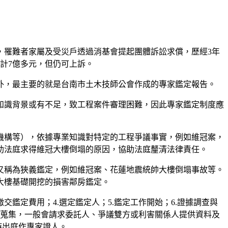
外，罹難者家屬及受災戶透過消基會提起團體訴訟求償，歷經3年
合計7億多元，但仍可上訴。
外，最主要的就是台南市土木技師公會作成的專家鑑定報告。
知識背景或有不足，致工程案件審理困難，因此專家鑑定制度應
機構等），依據專業知識對特定的工程爭議事實，例如維冠案，
助法庭求得維冠大樓倒塌的原因，協助法庭釐清法律責任。
又稱為狹義鑑定，例如維冠案、花蓮地震統帥大樓倒塌事故等。
大樓基礎開挖的損害鄰房鑑定。
交鑑定費用；4.選定鑑定人；5.鑑定工作開始；6.證據調查與
或蒐集，一般會請求委託人、爭議雙方或利害關係人提供資料及
喚時出庭作專家證人。