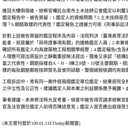
維冠大樓倒塌後，檢察官囑託台南市土木技師公會鑑定以利釐清
鑑定報告中，被告質疑：1.鑑定人的資格問題？2.土木技師是
理？6.鋼筋取樣的代表性？鑑定報告之證據力可依《刑事訴訟
針對上述被告質疑的鑑定程序及內容，法院判決（臺灣高等法院臺
能者，就是屬於「與待證事項有關」的適格鑑定人員；2.本案
確認所有鑑定人均具建築物工程相關學經歷；4.鑑定報告(含
人理應可提出原設計之靜載重卻無法提出，隨後又承認「結構
當之代表性。鋼筋採樣自A、H、I棟之8號、10號主要鋼筋，經試驗
樣的每批鋼筋都經技師簽名並會同試驗，整個過程檢調均有錄
工程訴訟中，常有同一案件經兩個鑑定單位鑑定，結果卻完全
之中立性及公正性，建議鑑定人與本案之利益關係應予揭露。
筆者建議，未來修法時允宜考量，偵查中被告得否請求檢察官
官及法官選任鑑定人前得否陳述意見；鑑定人是否應出庭接受
(本文曾刊登於109.01.21ETtoday新聞雲)