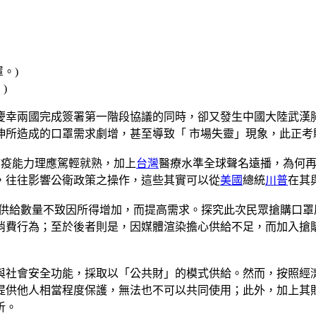
)
會慶幸兩國完成簽署第一階段協議的同時，卻又發生中國大陸武
伸所造成的口罩需求劇增，甚至導致「 市場失靈」現象，此正考
防疫能力理應駕輕就熟，加上
台灣
醫療水準全球聲名遠播，為何
，往往影響公衛政策之操作，這些其實可以從
美國
總統
川普
在其
ds），其供給數量不致因所得增加，而提高需求。探究此次民眾搶
消費行為；至於後者則是，因媒體渲染擔心供給不足，而加入搶
與社會安全功能，採取以「公共財」的模式供給。然而，按照經
提供他人相當程度保護，無法也不可以共同使用；此外，加上其
析。