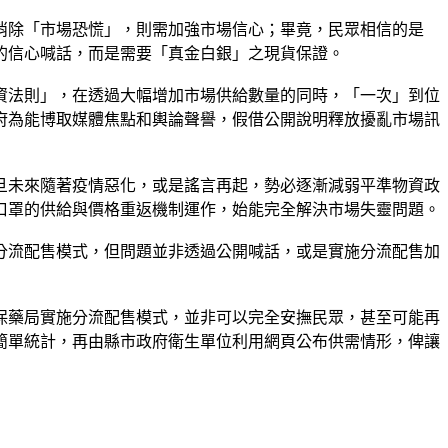
消除「市場恐慌」，則需加強市場信心；畢竟，民眾相信的是
的信心喊話，而是需要「真金白銀」之現貨保證。
資法則」，在透過大幅增加市場供給數量的同時，「一次」到位
府為能博取媒體焦點和輿論聲譽，假借公開說明釋放擾亂市場訊
旦未來隨著疫情惡化，或是謠言再起，勢必逐漸減弱平準物資政
口罩的供給與價格重返機制運作，始能完全解決市場失靈問題。
分流配售模式，但問題並非透過公開喊話，或是實施分流配售加
保藥局實施分流配售模式，並非可以完全安撫民眾，甚至可能再
簡單統計，再由縣市政府衛生單位利用網頁公布供需情形，俾讓