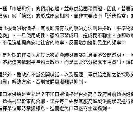
一種「市場恐慌」的預期心理，並非供給囤積問題。因此，若要
搶購」與「擠兌」的形成原因相同，並非需要政府「道德倫常」
藉此機會哄抬價格，其最即時有效的解決方法則是採取「平準物
危機」，一旦使用成性，恐將惡習成風，造成民不聊生。亦即政
，不但沒能提高安定社會的效率，反而增加擾亂民生的頻率。
，是短期的作法。尤其此次武漢肺炎風暴訊息並不公開透明，一
，不能僅有依賴平準物資政策，而是需要充分揭露市場資訊，讓
理於外，雖政府不斷公開喊話，以及歷經口罩供給之亂之後採取
可靠」解決方案，否則搶購風潮難以抑制。
知口罩供給是否充足？不知口罩價格是否提高？政府目前透過健
，透過村里幹事配合鄰、里長每日先就其服務區域供需狀況進行
指揮單位即時掌握訊息，進而避免口罩廠商生產過剩。