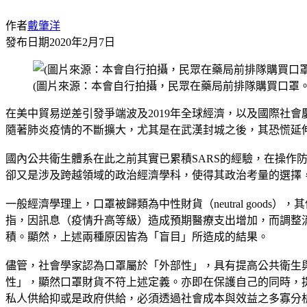
作者
戴肇洋
發布日期
2020年2月7日
(圖片來源：本會自行拍攝，民眾在藥局前排隊購買口罩。
在美中貿易逆差引發爭端波及2019年全球經濟，以及國際社
隨著肺炎疫情的不斷擴大，尤其是在武漢封城之後，其恐慌延
國內公共衛生體系在此之前其實已累積SARS的經驗，在操作
卻又是涉及跨越領域的政治經濟學科，使得其政治考量的選擇
一般經濟學理上，口罩被歸類為中性財貨（neutral goo
指，因訊息（疫情升高等級）造成預期醫療支出增加，而調整
積。顯然，上述兩種原因皆為「盲目」所造成的結果。
儘管，社會學家認為口罩屬於「外部性」，具有提高公共衛生
性」，顯然口罩財貨不符上述定義。亦即在保護自己的同時，
私人供給抑或是政府供給，必須透過社會成本與效益之多寡分