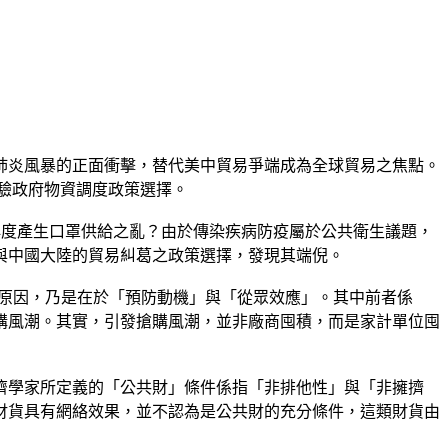
漢肺炎風暴的正面衝擊，替代美中貿易爭端成為全球貿易之焦點。
驗政府物資調度政策選擇。
再度產生口罩供給之亂？由於傳染疾病防疫屬於公共衛生議題，
與中國大陸的貿易糾葛之政策選擇，發現其端倪。
購口罩原因，乃是在於「預防動機」與「從眾效應」。其中前者係
購風潮。其實，引發搶購風潮，並非廠商囤積，而是家計單位囤
濟學家所定義的「公共財」條件係指「非排他性」與「非擁擠
財貨具有網絡效果，並不認為是公共財的充分條件，這類財貨由