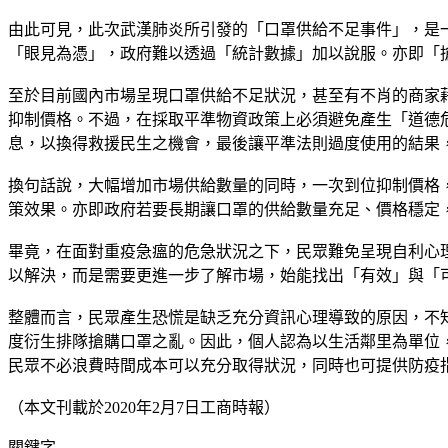
由此可見，此次武漢肺炎所引發的「口罩供給不足事件」，是
「眼見為憑」，政府難以透過「統計數據」加以說服。亦即「
至於目前國內市場呈現口罩供給不足狀況，甚至有不肖的商家
抑制價格。不過，在採取平準物資政策上必須避免產生「道德
息，以換得救援民生之機會，最後讓平準法則過度使用的結果
換句話說，大幅增加市場供給數量的同時，一次到位抑制價格
策效果。亦即政府若要長期讓口罩的供給數量充足、價格穩定
畢竟，在面對重疫急瘟的危急狀況之下，民眾難免呈現自利心
以解決，而是需要更進一步了解市場，始能找出「有效」與「
整體而言，民眾產生恐慌是缺乏充分資訊心理導致的原因，不
度衍生排隊搶購口罩之亂。因此，個人認為以生活鄰里為單位
民眾不必浪費時間成本可以充分取得狀況，同時也可提供防疫
（本文刊載於2020年2月7日工商時報）
關鍵字