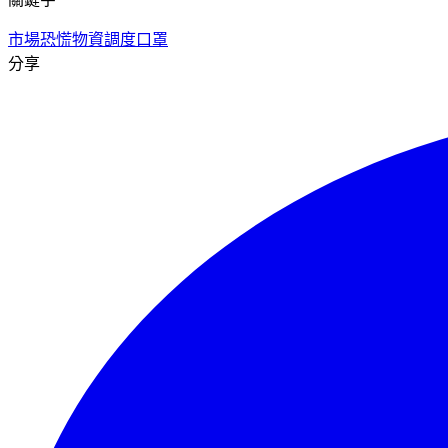
市場恐慌
物資調度
口罩
分享