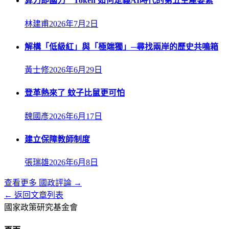
算力即國力 Token 如何定義AI時代的第五生產要素
林建甫
2026年7月2日
解構「低級紅」與「極端獨」─尋找兩岸的歷史共鳴箱
黃士修
2026年6月29日
登革熱來了 蚊子比鼠更可怕
魏國彥
2026年6月17日
建立保障教師制度
張瑞雄
2026年6月8日
查看更多
國政評論
→
← 返回文章列表
國家政策研究基金會