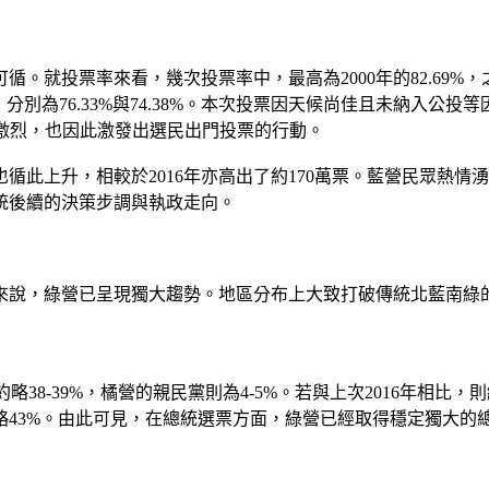
循。就投票率來看，幾次投票率中，最高為2000年的82.69%
%以上，分別為76.33%與74.38%。本次投票因天候尚佳且未
年選情激烈，也因此激發出選民出門投票的行動。
循此上升，相較於2016年亦高出了約170萬票。藍營民眾熱
統後續的決策步調與執政走向。
來說，綠營已呈現獨大趨勢。地區分布上大致打破傳統北藍南綠
約略38-39%，橘營的親民黨則為4-5%。若與上次2016年
併約略43%。由此可見，在總統選票方面，綠營已經取得穩定獨大的