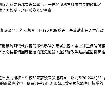
除六都票源都為綠營囊括，一掃2018地方縣市首長的敗戰恥
然全面轉變，乃已成為既定事實。
然相較於1124的89萬票，已有大幅度落差。基於韓市長入主市政
此次票數落於藍營執政最低迷情勢時的兩者之間。由上述三個時段觀
市長必得審慎因應後續的罷免風暴，並將從政焦點調整回對高雄
量強力搶攻。相較於先前幾次參選結果，略高於2012年約37萬
激烈的兩黨夾攻中，選票似乎仍回流兩黨以致呈現藍綠各自歸隊的