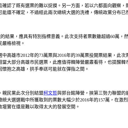
確認了既有選票的難以捉摸。另一方面，若以六都面向觀察，則
可能還不確定，不過經此兩次總統大選的洗禮，傳統政黨分布已
中呈現的結果，應具有特別指標意義。此次支持者票數雖超過60萬，
民嚴格檢視。
高雄市2012年的73萬票與2016年的39萬票投開票結果，
相當大部分高雄市民選票，此應值得韓陣營嚴肅看待，也提醒韓
回懷抱之高雄，拱手奉送可能就在彈指之間。
。親民黨此次分別結盟
柯文哲
與郭台銘陣營，挾第三勢力聯盟的能
統大選選戰中所獲取到的票數大幅少於2016年的157萬，在
政壇實在還是難以取得太大的發展空間。