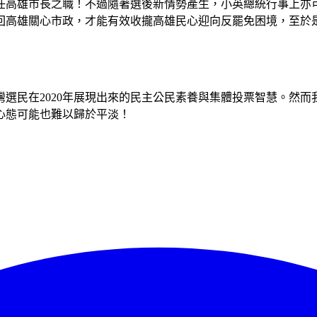
任高雄市長之職！不過隨著選後新情勢產生，小英總統行事上亦
回高雄關心市政，才能有效收攏高雄民心迎向反罷免困境，至於
灣選民在2020年展現出來的民主公民素養與集體投票智慧。然
心態可能也難以歸於平淡！