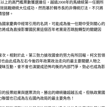
0萬以上的高門檻票數獲選連任，越過2008年的馬總統第一任期所
有效挑戰總統大位成功，然而基於韓市長的非傳統打法，不只將
續發酵。
為國家慶典中經常引用的名詞，可能成為後一任期中受到關心的
也將成為直接影響國民黨這個百年老黨是否跳脫轉型的關鍵因
席次。相對於此，第三勢力搶攻國會的努力有所回報，柯文哲領
主席也由此成為左右今後四年政黨政治走向的最主要關鍵人物之
曖昧互動，會不會也演變成恐怖均衡的內部鬥爭，勢必也成為影
日的投票結果與選票流向，勝出的總統雖超越五成，但執政黨國
力聯盟也已成為左右國內政局的最主要角色！