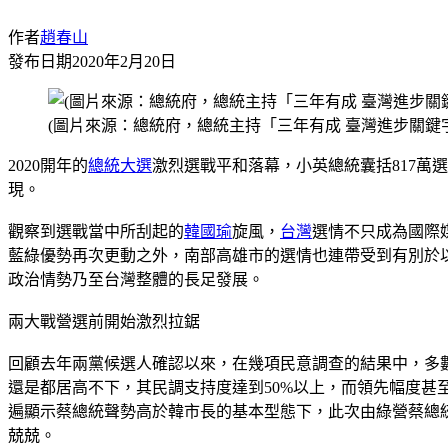
作者
趙春山
發布日期
2020年2月20日
(圖片來源：總統府，總統主持「三年有成 臺灣進步關鍵
2020開年的
總統大選
激烈選戰平和落幕，小英總統囊括817
現。
觀察到選戰當中所刮起的
韓國瑜
旋風，
台灣
選情不只成為國際
藍綠優勢再次更動之外，南部高雄市的選情也連帶受到有別於
政治情勢乃至台灣整體的長足發展。
兩大戰營選前開始激烈拉鋸
回顧去年兩黨候選人確認以來，在幾項民意調查的結果中，多
還是都居高不下，其民調支持度達到50%以上，而領先幅度甚
遍顯示蔡總統聲勢高於韓市長的基本型態下，此次由綠營蔡總
兢兢。