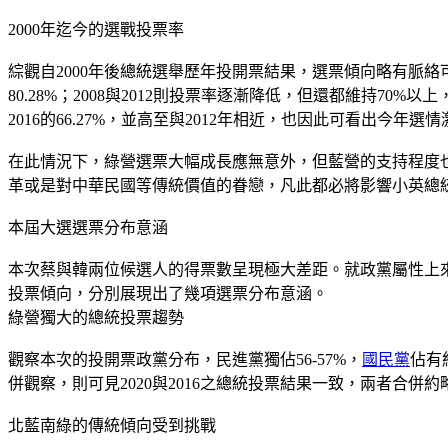
2000年迄今的選戰投票率
綜觀自2000年後總統選舉歷年投開票結果，選票傾向略有脈絡可
80.28%；2008與2012則投票率逐漸降低，但還都維持70
2016的66.27%，並高至與2012年相近，也因此可看出今
在此情況下，綠營選票大幅成長應無意外，但藍營的支持程度也
革或是對中華民國等傳統價值的眷戀，凡此都必將影響小英總
本屆大選選票分布意涵
本次蔡與韓兩位候選人的得票數呈現極大差距。就政黨屬性上
投票傾向，分別展現出了幾項選票分布意涵。
綠營獨大的總統投票趨勢
觀察本次的投開票政黨分布，民進黨獨佔56-57%，
國民黨
佔有
併觀察，則可見2020與2016之總統投票結果一致，兩者合
北藍南綠的傳統傾向受到挑戰