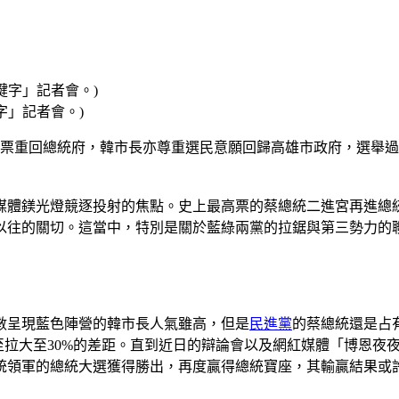
字」記者會。)
萬選票重回總統府，韓市長亦尊重選民意願回歸高雄市政府，選舉
媒體鎂光燈競逐投射的焦點。史上最高票的蔡總統二進宮再進總
以往的關切。這當中，特別是關於藍綠兩黨的拉鋸與第三勢力的
數呈現藍色陣營的韓市長人氣雖高，但是
民進黨
的蔡總統還是占
至拉大至30%的差距。直到近日的辯論會以及網紅媒體「博恩夜
統領軍的總統大選獲得勝出，再度贏得總統寶座，其輸贏結果或