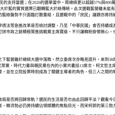
選民的支持當選；在2020的選舉當中，蔡總統更以超越57%與80
綠大於藍的實質選票已翻轉藍大於綠傳統。此次選戰藍營雖未能
統的藍綠盤勢不只面臨打散重組，且選戰中的「庶民」議題亦將持
滲透法等急進改革是否檢討調整，乃至「中華民國」會否持續成
打拼市政之餘積極策進挑戰黨主席寶座，不只讓韓粉掛懷揪心，
之下藍營雖於總統大選中落敗，然立委席次亦略見提升，來到38
民眾黨、時代力量與親民黨在內的小黨共囊括13席次，柯文哲
要，並在立院投票時刻成為了關鍵主導者的角色，但三人之間的
政局是否將回歸常軌？選民的生活是否也由此回歸平淡？觀看今
者，韓流勢必仍將持續佔領媒體的焦點目光，而宋柯郭的第三勢