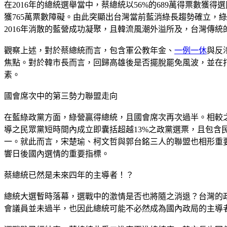
在2016年的總統選舉當中，蔡總統以56%的689萬得票數獲得
獲765萬票數障礙。由此突顯出台灣當前藍消綠長趨勢確立，
2016年消散的藍營成功凝聚，且韓流風潮外溢所及，台灣傳
觀察上述，對於蔡總統而言，包含軍公教年金、
一例一休
與反
焦點。對於韓市長而言，回歸高雄後是否擺脫罷免風波，並在
素。
國會席次中的第三勢力聯盟走向
在藍綠政黨方面，綠營贏得總統，且國會席次再次過半。相較
導之民眾黨短時間內成立即囊括超越13%之政黨選票，且包含
一。就此而言，宋楚瑜、柯文哲與郭台銘三人的聯盟也相形重
響日後國內選情的重要指標。
蔡總統已然是未來四年的主導者！？
總統大選暫時落幕，選戰中的激情是否也將隨之消退？台灣的
會議員並未過半，也因此總統可能不必然成為國內政局的主導