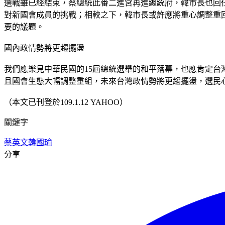
選戰雖已經結束，蔡總統此番二進宮再進總統府，韓市長也回
對新國會成員的挑戰；相較之下，韓市長或許應將重心調整重
要的議題。
國內政情勢將更趨擺盪
我們應樂見中華民國的15屆總統選舉的和平落幕，也應肯定台
且國會生態大幅調整重組，未來台灣政情勢將更趨擺盪，選民
（本文已刊登於109.1.12 YAHOO）
關鍵字
蔡英文
韓國瑜
分享