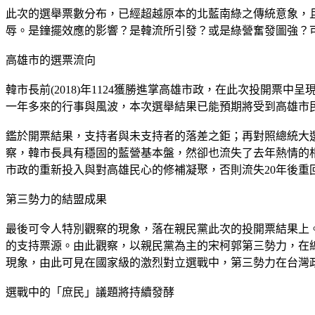
此次的選舉票數分布，已經超越原本的北藍南綠之傳統意象，且
辱。是鐘擺效應的影響？是韓流所引發？或是綠營奮發圖強？
高雄市的選票流向
韓市長前(2018)年1124獲勝進掌高雄市政，在此次投開票
一年多來的行事與風波，本次選舉結果已能預期將受到高雄市
鑑於開票結果，支持者與未支持者的落差之鉅；再對照總統大選中
察，韓市長具有穩固的藍營基本盤，然卻也流失了去年熱情的
市政的重新投入與對高雄民心的修補凝聚，否則流失20年後重
第三勢力的結盟成果
最後可令人特別觀察的現象，落在親民黨此次的投開票結果上
的支持票源。由此觀察，以親民黨為主的宋柯郭第三勢力，在總
現象，由此可見在國家級的激烈對立選戰中，第三勢力在台灣
選戰中的「庶民」議題將持續發酵