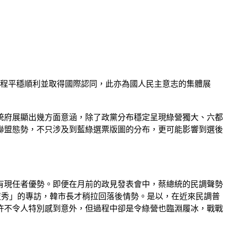
過程平穩順利並取得國際認同，此亦為國人民主意志的集體展
統府展顯出幾方面意涵，除了政黨分布穩定呈現綠營獨大、六都
聯盟態勢，不只涉及到藍綠選票版圖的分布，更可能影響到選後
有現任者優勢。即便在月前的政見發表會中，蔡總統的民調聲勢
夜秀」的專訪，韓市長才稍拉回落後情勢。是以，在近來民調普
許不令人特別感到意外，但過程中卻是令綠營也臨淵履冰，戰戰