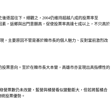
，之後逐屆往下。細觀之，2004仍維持超越八成的投票率至
納入公投等因素，返鄉與出門意願高，促使投票率高達七成以上，不只高於
情湧現，主要原因不管是基於韓市長的個人魅力、反對當前激烈改
的投票意向。至於在韓市長大本營，高雄市亦呈現出具指標性的
相比，則綠營票數仍未改變，藍營與橘營看似變動鉅大，但若將藍橘合
總統投票優勢。