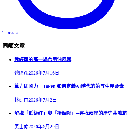
Threads
同類文章
我經歷的那一場食用油風暴
魏國彥
2026年7月16日
算力即國力 Token 如何定義AI時代的第五生產要素
林建甫
2026年7月2日
解構「低級紅」與「極端獨」─尋找兩岸的歷史共鳴箱
黃士修
2026年6月29日