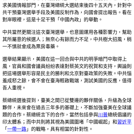
求美國情報部門，在臺灣總統大選結束後四十五天內，針對中
共干預臺灣選舉手段及美國反制作為，向國會提出報告。看在
對岸眼裡，這是十足干預「中國內政」的舉動。
中共當然更關注這次臺灣選舉，也意圖運用各種影響力，幫助
其所屬意的候選人；無奈心有餘而力不足，中共樹大招風，稍
一不慎就會成為票房毒藥。
選舉結果顯示，美國在這一回合與中共的明爭暗鬥中取得上
風，官員和國會議員紛紛表達對蔡英文的祝賀和支持，輿論則
把這場選舉形容是民主的勝利和北京對臺政策的失敗。中共惱
羞成怒之餘，會不會在臺海輕啟戰端，測試美國的反應，值得
吾人重視。
蔡總統選後提到，臺美之間已從雙邊的夥伴關係，升級為全球
夥伴，未來會在過去三年多的基礎上，不斷加強臺美在全球議
題的合作。蔡總統言下的合作，當然包括參與
川普
總統倡議的
印太體系；而中共則將其視為美國圍堵「中國崛起」和
習近平
「
一帶一路
」的戰略，具有相當的針對性。