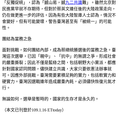
「反獨促統」，認為「撼山易，撼
九二共識
難」。雖然北京對
民進黨早就不存期待，但對於蔡英文連任後的大陸政策走向，
仍在做更進一步的評估。因為有些大陸智庫人士認為，情況不
會變好，但有可能變壞，警告臺灣甚至有「被統一」的可能
性。
團結為當務之急
面對挑戰，如何團結內部，成為蔡總統勝選後的當務之急。臺
灣這次選舉，已因「親中」、「抗中」的無謂之爭，形成社會
的嚴重撕裂；因此不僅是藍綠之間，包括朝野大小黨派，都應
針對國家認同問題，儘快建立共識，大家只要依憲法辦事就
可。因應外部挑戰，臺灣需要累積足夠的實力，包括軟實力和
硬實力。臺灣因選戰連年造成嚴重內耗，必須儘快恢復元氣才
行。
無論如何，選舉是暫時的，國家的生存才是永久的。
（本文已刊登於109.1.16 ETtoday）