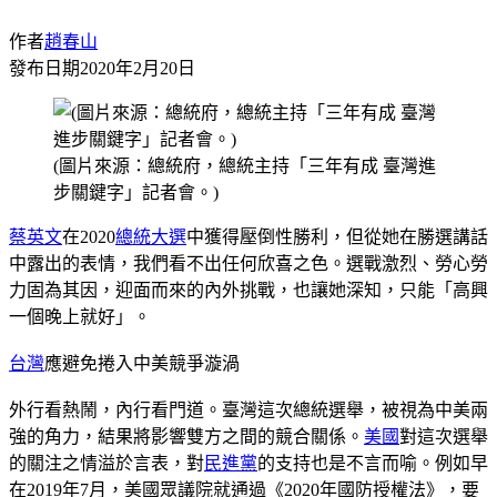
作者
趙春山
發布日期
2020年2月20日
(圖片來源：總統府，總統主持「三年有成 臺灣進
步關鍵字」記者會。)
蔡英文
在2020
總統大選
中獲得壓倒性勝利，但從她在勝選講話
中露出的表情，我們看不出任何欣喜之色。選戰激烈、勞心勞
力固為其因，迎面而來的內外挑戰，也讓她深知，只能「高興
一個晚上就好」。
台灣
應避免捲入中美競爭漩渦
外行看熱鬧，內行看門道。臺灣這次總統選舉，被視為中美兩
強的角力，結果將影響雙方之間的競合關係。
美國
對這次選舉
的關注之情溢於言表，對
民進黨
的支持也是不言而喻。例如早
在2019年7月，美國眾議院就通過《2020年國防授權法》，要