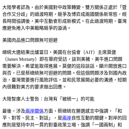
大陸學者認為，由於美國對中政策轉變，雙方關係正處於「暨
合作又分歧」的過渡時期，競爭及博弈成兩國關係新常態，經
長時間協調後，美中互動會形成新模式。在此過渡時期，臺灣
應避免捲入中美戰略競爭的漩渦。
美國肉品進口問題無可迴避
總統大選結果出爐當日，美國在台協會（AIT）主席莫健
（James Moriarty）即在華府受訪，談到美豬、美牛進口問題
需要解決，希望能取得進展。莫健的這段談話，顯示開放進口
與否，已是蔡總統無可迴避的問題。但這個問題涉及到國內政
治，臺灣需要進行風險評估，並和民眾展開必要的溝通，短期
內很難對美方的要求做出回應。
大陸智庫人士警告：台灣有「被統一」的可能
最後，涉及
兩岸關係
方面，蔡總統在勝選感言中強調，「和
平、對等、民主、對話」，是
兩岸
良性互動的關鍵。對岸的回
應則是堅持中共一貫的對臺政策立場，強調「一國兩制」和