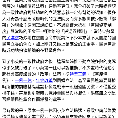
置時的「總統屬意法案」通過率更低，完全打破了當時媒體認
為一致性政府對於總統的立法意志就一定有幫助的認知。很多
人好奇為什麼馬政府時代的立法院反而有多數黨被少數黨「綁
架」的現象？原因眾說紛紜，不過關鍵大抵在「黨團協商制
度」與當時的王金平─柯建銘的「搓湯圓體制」。當時少數黨
的
民進黨
巧妙地在黨團協商中抵銷掉不少本來就不太團結的國
民黨立委的決心，加上剛好又碰上萬應公的王金平，民進黨當
時成功地扮演稱職的在野黨角色。
到了小英的一致性政府之後，這種總統推不動立院多數的魔咒
似乎又被打破了。小英第一任可以說推動了不少畫時代但也引
起社會高度議論的「改革」法案，從
轉型正義
、《黨產條
例》、
一例一休
、
年金改革
到同婚立法，甚至當民進黨要綁樁
時所推的前瞻基礎建設都像是戰車一般輾過國民黨，不僅藍委
擋不住，甚至也引起時力戰神黃國昌與林昶佐、洪慈庸之間是
否續跟民進黨合作而爆發的黨爭。
最有趣的是，原本一例一休因小英立法過猛，導致中南部綠委
遭受極大傳產企業主壓力而必須再髮夾彎改回來。可以說第9