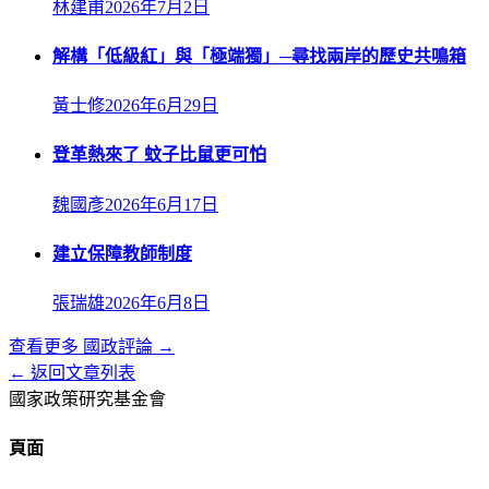
林建甫
2026年7月2日
解構「低級紅」與「極端獨」─尋找兩岸的歷史共鳴箱
黃士修
2026年6月29日
登革熱來了 蚊子比鼠更可怕
魏國彥
2026年6月17日
建立保障教師制度
張瑞雄
2026年6月8日
查看更多
國政評論
→
← 返回文章列表
國家政策研究基金會
頁面