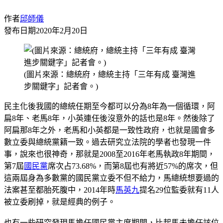
作者
邱師儀
發布日期
2020年2月20日
(圖片來源：總統府，總統主持「三年有成 臺灣進
步關鍵字」記者會。)
民主化後我國的總統任期至今都可以分為8年為一個循環，阿
扁8年、老馬8年，小英連任後沒意外的話也是8年。然後除了
阿扁那8年之外，老馬和小英都是一致性政府，也就是國會多
數立委與總統黨籍一致。過去研究立法院的學者也發現一件
事，說來也很神奇，那就是2008至2016年老馬執政8年期間，
第7屆
國民黨
席次占73.68%，而第8屆也有將近57%的席次，但
這兩屆身為多數黨的國民黨立委不但不給力，馬總統想要過的
法案甚至都胎死腹中，2014年時
馬英九
提名29位監委就有11人
被立委刷掉，就是經典的例子。
也有一些研究發現馬擔任國民黨主席期間，比起馬未擔任該位