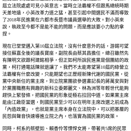
屆立法院處處可見小英意志。當時立法霸權不但跟馬總統時期
天差地遠，小英改革力道之猛，甚至引起中間選民不滿而導致
了2018年民進黨在六都市長暨市議員選舉的大敗。對小英來
說，執政至今都不是能不能的問題，而是應該要小力點的拿
捏。
現在已堂堂邁入第10屆立法院，沒有什麼意外的話，游錫可望
接任蘇嘉全後的議長寶座，副院長由蔡其昌擔任，總召雖然先
有陳明文欲跟柯建銘相爭，但正如柯所說民進黨是個團結的政
黨，柯打通電話陳就退讓了。我們不太能寄望第10屆的綠營立
法霸權有什麼改變，只能期望也正歷經新陳代謝的國民黨，從
黨中央新任的黨主席，到立院黨團欲參選書記長的蔣萬安與對
於黨團職務有興趣的新科立委鄭麗文、林為洲等年輕世代能夠
趕快上緊發條，把國民黨的形象從極右拉回中道，如果黨主席
能由江啟臣當選，則國民黨至少可以在明年主席改選之前成為
「內造政黨」，也就是黨主席本身在立法院中，可以把基層的
民怨與聲音快速導進立院之內，也落實為國民黨的政策。
同時，柯系的蔡壁如、賴香伶等慓悍女將，帶著共5席的民眾