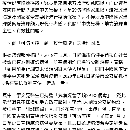
疫情肆虐快速擴散，究竟是來自地方政府刻意隱瞞，而延遲有
效防控時間？還是中央集權下，基於防控國家風險，維護政治
穩定及國家安全需要所進行疫情保密？這不僅涉及中國國家治
理體系及治理能力現代化考驗，也關乎中央集權下地方治理自
主性、有效性問題。
一、從「可防可控」到「疫情劇增」之治理困境
根據媒體報導指出，2019年12月31日武漢市衛健委首次向社會
披露已有27例確診病例，所有病例均已進行隔離治療，宣稱
「到目前為止調查未發現明顯人傳人現象」；同日中國國家衛
健委專家組赴武漢瞭解疫情。2020年1月1日武漢市公安局抓捕
8名在微信群組宣傳「造謠」者。
其中，李文亮醫生已揭發「武漢爆發了類SARS病毒」，然此
示警消息不僅遭到地方政府壓制，李等8人還遭公安局約談、
被迫簽下「訓誡懲罰」。3日公布有44例、重症11例；直至10
日國家專家組宣稱此波肺炎疫情「可防可控」。尤其是1月12
日至17日宣稱感染病例零增長，且13日邀請港澳台專家組赴武