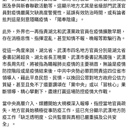
困及參與新春聯歡活動等。這顯示地方尤其是省級部門武漢官
員對疫情嚴厲欠缺高度警覺性，延誤有效防治時間，或有論者
批判這是刻意隱瞞疫情、「陽奉陰違」。
此外，外界也一再指責湖北和武漢黨政官員在疫情擴散早期，
存在消極怠惰、指揮混亂，甚至知情不報、晚報等欺騙行為。
從這一角度來說，湖北省、武漢市四名地方官員分別是湖北省
委書記蔣超良、湖北省長王曉東、武漢市委書記馬國強、武漢
市長周先旺，將被指為瞞報肺炎疫情的主要禍首，無論是疫情
防控階段或是疫情結束後，中共中央勢必懲罰問責這四位省市
領導人，藉此平息民怨、民憤，以挽回公眾對地方政府公信力
質疑，甚至且免不了還要讚頌在「黨中央」或以「習核心」果
斷領導、精心擘劃下，盡速打贏這場防控疫情大作戰。
當中央高層介入、媒體開始大規模深入報導，指控當地官員疏
失，地方官員始積極從事防疫工作，這已充分顯示武漢地方防
疫工作「缺乏透明度、公共監督與真相已嚴重損及公共安
全」。