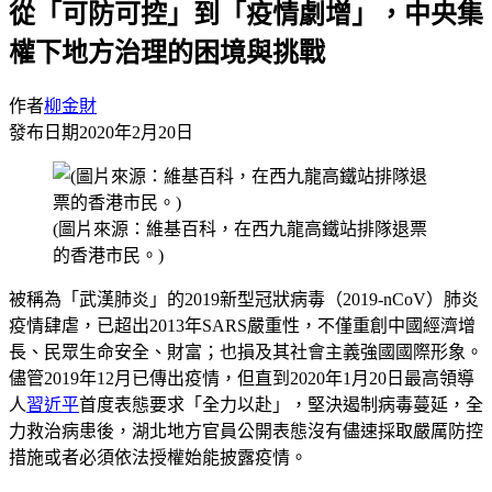
從「可防可控」到「疫情劇增」，中央集
權下地方治理的困境與挑戰
作者
柳金財
發布日期
2020年2月20日
(圖片來源：維基百科，在西九龍高鐵站排隊退票
的香港市民。)
被稱為「武漢肺炎」的2019新型冠狀病毒（2019-nCoV）肺炎
疫情肆虐，已超出2013年SARS嚴重性，不僅重創中國經濟增
長、民眾生命安全、財富；也損及其社會主義強國國際形象。
儘管2019年12月已傳出疫情，但直到2020年1月20日最高領導
人
習近平
首度表態要求「全力以赴」，堅決遏制病毒蔓延，全
力救治病患後，湖北地方官員公開表態沒有儘速採取嚴厲防控
措施或者必須依法授權始能披露疫情。