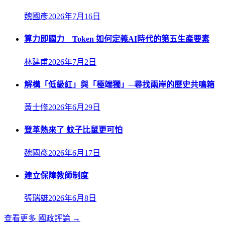
魏國彥
2026年7月16日
算力即國力 Token 如何定義AI時代的第五生產要素
林建甫
2026年7月2日
解構「低級紅」與「極端獨」─尋找兩岸的歷史共鳴箱
黃士修
2026年6月29日
登革熱來了 蚊子比鼠更可怕
魏國彥
2026年6月17日
建立保障教師制度
張瑞雄
2026年6月8日
查看更多
國政評論
→