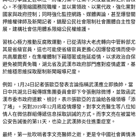
心。不僅限縮國務院職權，並以黨領政、以黨代政，強化黨對
國家與政府控制；同時強化監控網路、媒體輿論，甚至爆發關
押維權律師及新聞記者，鎮壓公民社會限制社會團體自主性發
展，建構社會信用體系限縮公民權維護。
習核心極力推動反腐敗運動，已從清除大老虎轉向中管幹部尤
其是省級官員，這也可能使省級官員更擔心因爆發疫情而使中
共高層震怒，在集權體制下藉隱匿或拖延疫情，以求政治自保
避免被問責免職，湖北省及武漢市政府部門應對疫情處置，基
於維穩思維採取壓制新聞報導尺度。
例如，1月24日記者張歐亞發表言論指稱武漢應立即換帥，當
日中共湖北日報傳媒集團委員會即下令張刪除微博，並致函武
漢市委市政府道歉、檢討，表示張歐亞的言論給各級領導「添
了堵」。另對2019年12月底疫情爆發，對李文亮醫生等八位知
情人在微信群組傳遞信息採取訓誡的方式。而李文亮在被當地
公安告誡後的第11天，也染上武漢肺炎住進重症室。
最終，第一批吹哨者李文亮醫師之逝，更是令中國社會輿情沸