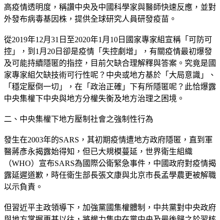
高疫情透明度，稱讚中央及中國科學家與醫師快速反應，並對
外發布病毒基因株，提供全球研究人員研發疫苗。
從2019年12月31日至2020年1月10日國家專家組宣稱「可防可
控」，到1月20日卻是疫情「失控劇增」，有關疫情最初爆發
及可能持續隱匿的指控，目前欠缺合理解釋與答案。究竟是國
家專家組欠缺技術可行性呢？中央或地方基於「大局意識」、
「穩定壓倒一切」，在「政治正確」下有所隱匿呢？此恰爆露
中央集權下中央與地方分權失衡及地方治理之困境。
二、中央集權下地方壓制社會之強制性行為
發生在2003年的SARS，其初期疫情遭地方政府隱匿，直到軍
醫蔣彥永揭露始得知，但已大規模蔓延，世界衛生組織
（WHO）宣布SARS為國際公衛緊急事件，中國政府對疫情揭
露延遲道歉，時任衛生部長張文康與北京市長孟學農更被解職
以示負責。
但習近平主政領導下，加強黨國集權體制，中共黨對中央政府
與地方掌握更甚以往，將權力集中在黨中央及最後歸之於習核