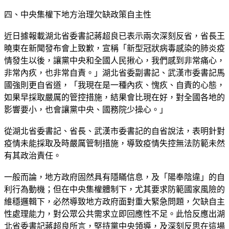
四、中央集權下地方治理欠缺政策自主性
近日據報載湖北省委書記蔣超良已表示兩次深刻反省，省長王
曉東在新聞發布會上致歉，宣稱「新型冠狀病毒感染的肺炎疫
情發生以後，讓黨中央和全國人民揪心，我們感到非常痛心，
非常內疚，也非常自責。」湖北省委副書記、武漢市委書記馬
國強則更自省道，「我現在是一種內疚、愧疚、自責的心態，
如果早採取嚴厲的管控措施，結果會比現在好，對全國各地的
影響要小，也會讓黨中央、國務院少操心。」
從湖北省委書記、省長、武漢市委書記的自省說法，表明針對
疫情未能採取及時嚴厲管制措施，導致疫情失控無法防範未然
有其政治責任。
一般而論，地方政府固然具有隱瞞信息，及「陽奉陰違」的自
利行為動機；但在中央集權體制下，尤其要求防範國家風險的
維穩邏輯下，必然導致地方政府面對重大緊急問題，欠缺自主
性處理能力，對公眾公共需求立即回應性不足。此恰反應出湖
北省委書記蔣超良所言，堅持黨中央領導，及深刻反思在這場