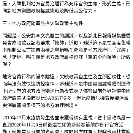
騰，大聲批判地方官員治理行為充斥官僚主義、形式主義，形
同對地方黨國政府權威挑戰及降低其公信力。
三、地方政府陽奉陰違欠缺政策主動性
問題是，公安對李文亮醫生的訓誡，以及湖北日報傳媒集團委
員會為張歐亞記者要求「換帥」道歉，難道這不是在高度集權
下限制公民言論自由權之舉措嗎？究竟是地方政府把「好經」
念「錯經」呢？還是地方政府嚴格遵守「黨的全面領導」所致
呢？
地方官員行為的陽奉陰違，欠缺政策自主性及立即回應性，從
而無法有效快速防控疫情，這難道不是中國黨國威權體制運作
下所型塑的地方政府變通行為模式嗎？儘管目前外界評價中國
政府處置武漢肺炎比SARS好得多，但此疫情危機背後卻潛藏
更深層黨國集權下的地方治理困境。
2019年12月末疫情發生後並未獲得應有重視，省市黨政高層一
直到2020年1月20日前後還在頻繁參與春節前的例行官方活
動，例如當月召開的省兩會、慰問地方駐軍、視察省內扶貧脫