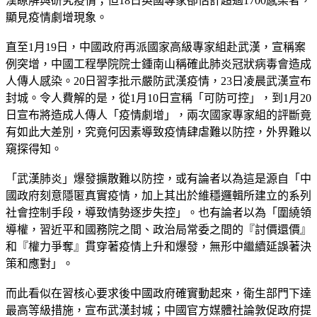
漢瞭解與研究疫情；但18日英國專家卻估計超過1700感染者，
顯見疫情劇增現象。
直至1月19日，中國政府再派國家高級專家組赴武漢，宣稱案
例突增，中國工程學院院士鍾南山稱確此肺炎冠狀病毒會造成
人傳人感染。20日習李批示嚴防武漢疫情，23日凌晨武漢宣布
封城。令人費解的是，從1月10日宣稱「可防可控」，到1月20
日宣布將造成人傳人「疫情劇增」，兩次國家專家組的評斷竟
有如此大差別，究竟何因素導致疫情肆虐難以防控，外界難以
窺探得知。
「武漢肺炎」爆發擴散難以防控，或有論者以為這是源自「中
國政府刻意隱匿真實疫情，加上其出於維穩邏輯所建立的系列
社會控制手段，導致情勢逐步失控」。也有論者以為「圍繞領
導權，習近平和國務院之間、政治局常委之間的『討價還價』
和『權力爭奪』貫穿著疫情上升和爆發，無形中繼續延誤著決
策和應對」。
而此看似在習核心要求後中國政府確實動起來，衛生部門下達
最高等級措施，宣布武漢封城；中國官方媒體社論敦促政府提