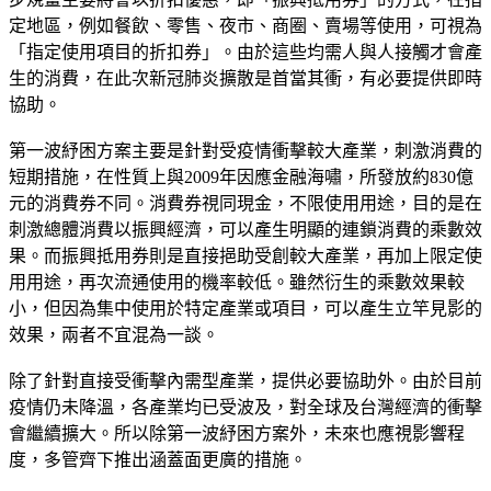
定地區，例如餐飲、零售、夜市、商圈、賣場等使用，可視為
「指定使用項目的折扣券」。由於這些均需人與人接觸才會產
生的消費，在此次新冠肺炎擴散是首當其衝，有必要提供即時
協助。
第一波紓困方案主要是針對受疫情衝擊較大產業，刺激消費的
短期措施，在性質上與2009年因應金融海嘯，所發放約830億
元的消費券不同。消費券視同現金，不限使用用途，目的是在
刺激總體消費以振興經濟，可以產生明顯的連鎖消費的乘數效
果。而振興抵用券則是直接挹助受創較大產業，再加上限定使
用用途，再次流通使用的機率較低。雖然衍生的乘數效果較
小，但因為集中使用於特定產業或項目，可以產生立竿見影的
效果，兩者不宜混為一談。
除了針對直接受衝擊內需型產業，提供必要協助外。由於目前
疫情仍未降溫，各產業均已受波及，對全球及台灣經濟的衝擊
會繼續擴大。所以除第一波紓困方案外，未來也應視影響程
度，多管齊下推出涵蓋面更廣的措施。