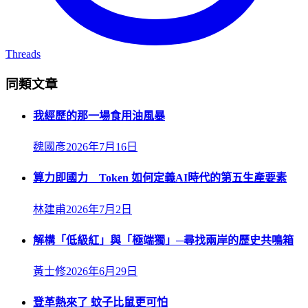
Threads
同類文章
我經歷的那一場食用油風暴
魏國彥
2026年7月16日
算力即國力 Token 如何定義AI時代的第五生產要素
林建甫
2026年7月2日
解構「低級紅」與「極端獨」─尋找兩岸的歷史共鳴箱
黃士修
2026年6月29日
登革熱來了 蚊子比鼠更可怕