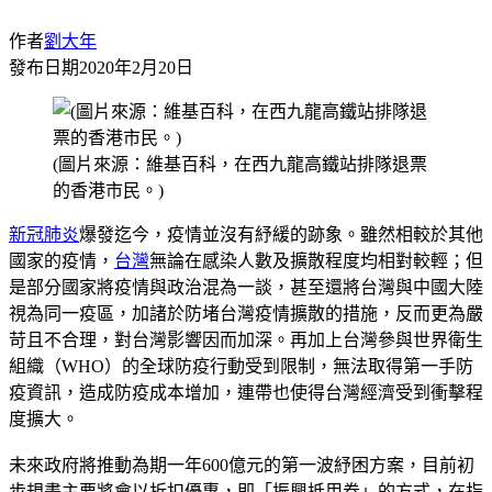
作者
劉大年
發布日期
2020年2月20日
(圖片來源：維基百科，在西九龍高鐵站排隊退票
的香港市民。)
新冠肺炎
爆發迄今，疫情並沒有紓緩的跡象。雖然相較於其他
國家的疫情，
台灣
無論在感染人數及擴散程度均相對較輕；但
是部分國家將疫情與政治混為一談，甚至還將台灣與中國大陸
視為同一疫區，加諸於防堵台灣疫情擴散的措施，反而更為嚴
苛且不合理，對台灣影響因而加深。再加上台灣參與世界衛生
組織（WHO）的全球防疫行動受到限制，無法取得第一手防
疫資訊，造成防疫成本增加，連帶也使得台灣經濟受到衝擊程
度擴大。
未來政府將推動為期一年600億元的第一波紓困方案，目前初
步規畫主要將會以折扣優惠，即「振興抵用券」的方式，在指