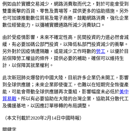
例如由於實體交易減少，網路消費取而代之，對於可能會受到
雙重衝擊的百貨、零售及賣場等，提供更多的協助措施。另外
也可加速推動數位貿易及電子商務，鼓勵網路消費，強化企業
數位經營能力，以彌補實體通路所減少消費缺口。
由於受疫情影響，未來不確定性高，民間投資的力道必然會減
緩，有必要加碼公部門投資，以降低私部門投資減少的衝擊。
另外對於因疫情遭隔離，或是減少工作時數的
勞工
，以優於目
前保障勞工權益的條件，提供必要的補助，確保可以維持生
計，以保障其就業權利。
此次新冠肺炎爆發的中國大陸，目前許多企業仍未開工，影響
到全球供應鏈；未來企業即使復工，也難以在短期完全恢復產
能，可能會帶動全球供應鏈再次重組，影響幅度未必低於
美中
貿易戰
。所以有必要協助在大陸的台灣企業，協助其分散代工
及備援基地，以因應訂單移轉的布局調整。
（本文刊載於2020年2月14日中國時報）
關鍵字