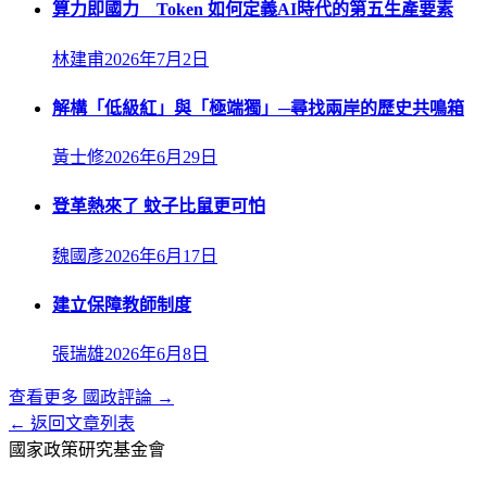
算力即國力 Token 如何定義AI時代的第五生產要素
林建甫
2026年7月2日
解構「低級紅」與「極端獨」─尋找兩岸的歷史共鳴箱
黃士修
2026年6月29日
登革熱來了 蚊子比鼠更可怕
魏國彥
2026年6月17日
建立保障教師制度
張瑞雄
2026年6月8日
查看更多
國政評論
→
← 返回文章列表
國家政策研究基金會