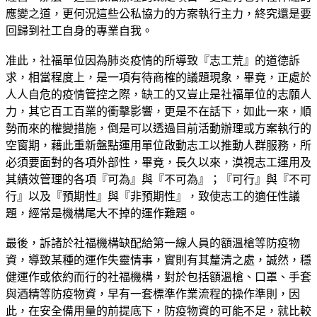
應變之道，更何況這些公私協力的方案執行主力，終究還是要
回歸到社工自身的專業自我。
准此，社福單位因為肺炎疫情的所導致『志工荒』的道德訴
求，相當程度上，是一項有待商榷的議題現象，畢竟，正處於
人人自危的疫情管控之際，缺工的又豈止是社福單位的志願人
力，其它百工百業的衝擊影響，更是不在話下，如此一來，順
勢而來的權變措施，倒是可以透過目前活動辦理或方案執行的
空窗期，藉此重新盤點運用單位啟動志工以推動人群服務，所
必須要面對的各項外部性，畢竟，長久以來，漠視志工運用及
其績效管理的各項『可為』與『不可為』；『可行』與『不可
行』以及『預期性』與『非預期性』，致使志工的適任性議
題，經常是機構尾大不掉的運作難題。
最後，訴諸於社福機構缺配給第一線人員的額溫槍等防疫物
資，導致某種的運作失靈情事，實則有其釐清之處，誠然，穩
健運作或依約而行的社福機構，對於包括額溫槍、口罩、手套
與酒精等防疫物資，早有一套標準作業流程的操作準則，因
此，在安全備用量的前提底下，防疫物資的可能不足，就比較