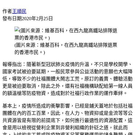
作者
王順民
發布日期
2020年2月25日
(圖片來源：維基百科，在西九龍高鐵站排隊退票
的香港市民。)
報導指出：隨著新型冠狀肺炎疫情的升溫，不只是學校開學、
國家考試被迫要延期，一般民眾參與公益活動的意願也大幅降
低，導致不少的社福團體大鬧志工荒，原訂的義賣、體驗活動
更是被迫要取消，除此之外，還有社福機構缺配給第一線人員
的額溫槍等防疫物資，造成對於社福行政作業的運作牽絆。
基本上，疫情所造成的衝擊影響，已經是鋪天蓋地於包括社福
團體在內的百工百業，因此，在人力、物資抑或是金流等等公
共資源皆是有限的前提底下，如何進行最適性的資源配置，這
會是用以檢視從營利企業到非營利組織的針砭之道，就此而
言，上述的志工荒或防疫物資不足等實務運用的諸多難題，便