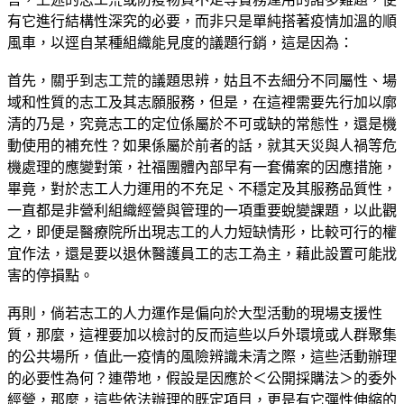
有它進行結構性深究的必要，而非只是單純搭著疫情加溫的順
風車，以逕自某種組織能見度的議題行銷，這是因為：
首先，關乎到志工荒的議題思辨，姑且不去細分不同屬性、場
域和性質的志工及其志願服務，但是，在這裡需要先行加以廓
清的乃是，究竟志工的定位係屬於不可或缺的常態性，還是機
動使用的補充性？如果係屬於前者的話，就其天災與人禍等危
機處理的應變對策，社福團體內部早有一套備案的因應措施，
畢竟，對於志工人力運用的不充足、不穩定及其服務品質性，
一直都是非營利組織經營與管理的一項重要蛻變課題，以此觀
之，即便是醫療院所出現志工的人力短缺情形，比較可行的權
宜作法，還是要以退休醫護員工的志工為主，藉此設置可能戕
害的停損點。
再則，倘若志工的人力運作是偏向於大型活動的現場支援性
質，那麼，這裡要加以檢討的反而這些以戶外環境或人群聚集
的公共場所，值此一疫情的風險辨識未清之際，這些活動辦理
的必要性為何？連帶地，假設是因應於＜公開採購法＞的委外
經營，那麼，這些依法辦理的既定項目，更是有它彈性伸縮的