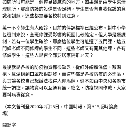
如廁所很可能是一個容易被感染的地方，如果還是由學生來清
理廁所，那麼防護的設備是否足夠，學生是否有自我保護的意
識和訓練，這些都需要各校特別注意。
萬一不幸師生有人確診，目前的停課標準已經公布。對中小學
包班制來說，全班停課受影響的範圍比較確定。但大學是選課
制，若有一位學生確診，那麼這位學生可能選了五門課，這五
門課老師不同修課的學生不同，這些老師又有開其他課，各有
修課學生，這些人是否全部要居家隔離14天？
最後就是各校的防疫物資都很缺乏，從紅外線體溫儀、額溫
槍、耳溫槍到口罩都很缺貨，而這些都是各校防疫的必需品，
與其讓各校自己想辦法找得人仰馬翻，倒不如由中央和各縣市
統一調控，讓物資可以互通有無。總之，防疫視同作戰，大家
要料病毒從寬。
（本文曾刊登2020年2月25日，中國時報，第A15版時論廣
場）
關鍵字