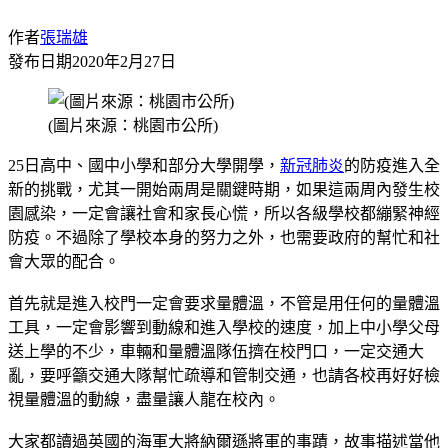
作者
張瑞雄
發布日期
2020年2月27日
(圖片來源：桃園市公所)
25日高中、國中小學和部分大學開學，
新冠肺炎
的防疫進入全
新的挑戰，尤其一開始兩周是關鍵時期，如果這兩周內發生校
園感染，一定會讓社會和家長心慌，所以各級學校都繃緊神經
防疫。不過除了學校本身的努力之外，也需要政府的幫忙和社
會大眾的配合。
首先就是進入校門一定會要求量體溫，不管是用任何的量體溫
工具，一定會影響到動線和進入學校的速度，加上中小學父母
送上學的不少，車輛和量體溫隊伍擠在校門口，一定交通大
亂，要呼籲交通大隊幫忙疏導和管制交通，也請各校再好好檢
視量體溫的動線，盡量讓人龍在校內。
大家都讀過英國的海軍大將納爾遜將軍的事蹟，故事描述當他