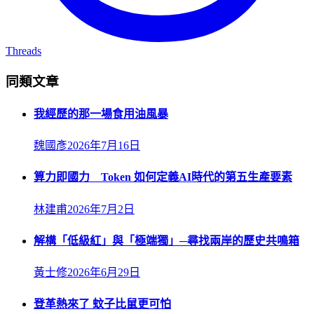
Threads
同類文章
我經歷的那一場食用油風暴
魏國彥
2026年7月16日
算力即國力 Token 如何定義AI時代的第五生產要素
林建甫
2026年7月2日
解構「低級紅」與「極端獨」─尋找兩岸的歷史共鳴箱
黃士修
2026年6月29日
登革熱來了 蚊子比鼠更可怕