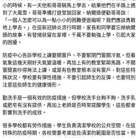
小的時候，有一天他和哥哥騎馬上學去，結果他們在半路上遇
到了大風雪，哥哥準備打退堂鼓回家，納爾遜便勸哥哥說：
「一個人怎麼可以為一點小小的困難便退縮呢？我們應該勇敢
地上學去。」在這新冠肺炎流行時期，家長和同學要忘掉納爾
遜的故事，有發燒就留在家裡，千萬不要勉強上學，引起大家
的困擾。
防疫中心告訴學校上課要開窗戶，不要緊閉門窗開冷氣。但看
氣象這幾天剛好天氣變溫暖，再加上有的教室緊鄰馬路，不關
窗簡直吵得無法上課，或是有些教室根本沒有窗戶，對這些特
殊狀況，學校要有彈性措施，不要引起師生的反彈，也要特別
注意這些師生的健康情形。
勤洗手是一個有效的防疫措施，但學校洗手台夠不夠，洗手乳
或肥皂有沒有提供，再加上老師是否時常提醒學生，這些都會
影響到洗手的成效。
很多學校都有勞作措施，學生負責清潔學校的公共空間，在這
特殊的防疫時期，各校需要考慮這些清潔的範圍是否恰當。例