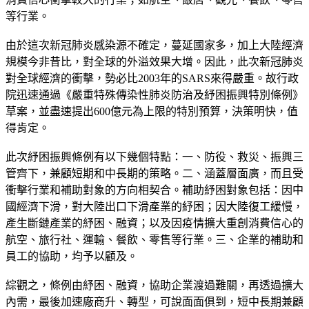
等行業。
由於這次新冠肺炎感染源不確定，蔓延國家多，加上大陸經濟
規模今非昔比，對全球的外溢效果大增。因此，此次新冠肺炎
對全球經濟的衝擊，勢必比2003年的SARS來得嚴重。故行政
院迅速通過《嚴重特殊傳染性肺炎防治及紓困振興特別條例》
草案，並盡速提出600億元為上限的特別預算，決策明快，值
得肯定。
此次紓困振興條例有以下幾個特點：一、防役、救災、振興三
管齊下，兼顧短期和中長期的策略。二、涵蓋層面廣，而且受
衝擊行業和補助對象的方向相契合。補助紓困對象包括：因中
國經濟下滑，對大陸出口下滑產業的紓困；因大陸復工緩慢，
產生斷鏈產業的紓困、融資；以及因疫情擴大重創消費信心的
航空、旅行社、運輸、餐飲、零售等行業。三、企業的補助和
員工的協助，均予以顧及。
綜觀之，條例由紓困、融資，協助企業渡過難關，再透過擴大
內需，最後加速廠商升、轉型，可說面面俱到，短中長期兼顧