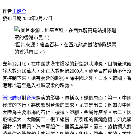
作者
王健全
發布日期
2020年2月27日
(圖片來源：維基百科，在西九龍高鐵站排隊退票
的香港市民。)
去年12月底，在中國武漢市爆發的新型冠狀肺炎，目前全球確
診人數近10萬人，死亡人數超過2000人。截至目前疫情不但沒
有控制下來，還有蔓延的趨勢。除中國之外，日本、韓國、香
港等地甚至進入社區感染的趨勢。
新冠肺炎
對
台灣
經濟的影響，包括以下幾個層面：第一，中國
經濟的下行，將影響對台灣的需求，尤其是出口；例如與中國
大陸為主要市場的石化、機械、塑膠、金屬等產業。第二，因
疫情擴大，大陸開工、復工緩慢，所引起的斷鏈危機；如光學
器材、資通訊、汽車零組件、醫藥產業等。第三，疫情擴大對
消費信心衝擊較大的行業；如航空、飯店、觀光、餐飲、零售