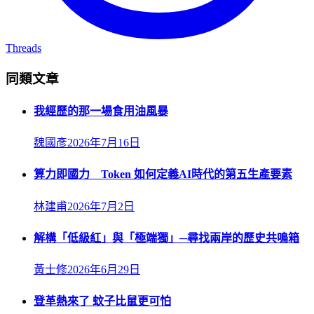
Threads
同類文章
我經歷的那一場食用油風暴
魏國彥
2026年7月16日
算力即國力 Token 如何定義AI時代的第五生產要素
林建甫
2026年7月2日
解構「低級紅」與「極端獨」─尋找兩岸的歷史共鳴箱
黃士修
2026年6月29日
登革熱來了 蚊子比鼠更可怕