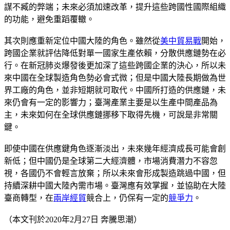
謀不臧的弊端；未來必須加速改革，提升這些跨國性國際組織
的功能，避免重蹈覆轍。
其次則應重新定位中國大陸的角色。雖然從
美中貿易戰
開始，
跨國企業就評估降低對單一國家生產依賴，分散供應鏈勢在必
行。在新冠肺炎爆發後更加深了這些跨國企業的決心，所以未
來中國在全球製造角色勢必會式微；但是中國大陸長期做為世
界工廠的角色，並非短期就可取代。中國所打造的供應鏈，未
來仍會有一定的影響力；臺灣產業主要是以生產中間產品為
主，未來如何在全球供應鏈挪移下取得先機，可說是非常關
鍵。
即使中國在供應鍵角色逐漸淡出，未來幾年經濟成長可能會創
新低；但中國仍是全球第二大經濟體，市場消費潛力不容忽
視，各國仍不會輕言放棄；所以未來會形成製造跳過中國，但
持續深耕中國大陸內需市場。臺灣應有效掌握，並協助在大陸
臺商轉型，在
兩岸經貿
競合上，仍保有一定的
競爭力
。
（本文刊於2020年2月27日 奔騰思潮）