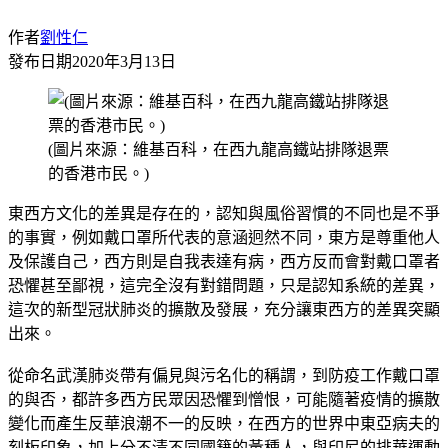
作者
劉性仁
發布日期
2020年3月13日
(圖片來源：維基百科，在西九龍高鐵站排隊退票
的香港市民。)
東西方文化的差異是存在的，認知與風俗習慣的不同也是不爭
的事實，例如戴口罩所代表的意涵迥然不同，東方是尊重他人
及保護自己，西方則是自我表達有病，西方反而會對戴口罩者
恐懼甚至鄙視，這完全沒有對錯問題，只是認知系統的差異，
這次的新型冠狀肺炎的擴散及發展，充分讓東西方的差異突顯
出來。
從命名武漢肺炎帶有偏見與污名化的稱謂，到防疫工作戴口罩
的與否，都許多西方民眾因恐懼到憎恨，可能隨著疫情的擴散
變化而產生反華浪潮不一的反映，在西方的世界中東亞病夫的
刻板印象，加上分不清不同國籍的黃種人，與印尼的排華運動