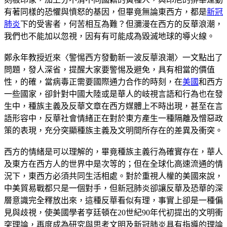
有著同樣的恐懼與憤怒的基因，但畢竟無論東西方，都是
新冠
肺炎
下的受害者，何苦相互為難？但瀰漫在西方的反華浪潮，
我們也不能加以忽視，因有有可能成為毀滅地球的導火線。
鄭永年教授近來〈警惕西方發動新一波反華浪潮〉一文點出了
問題，發人深省，提醒大家要警惕及避免，具有相當的價值
性，的確，當病毒正需要國際通力合作的時刻，在
美國
和西方
一些國家，卻針對中國大陸或是華人的岐視言語和行為也在發
生中，種族主義及反華文章在西方媒體上不時出現，甚至在言
語形容中，反華社會情緒正在對於東方產生一種隔離及憎惡政
策的表現，充分突顯種族主義及文明間所存在的差異及衝突。
西方的情緒是可以理解的，畢竟種族主義行為確實存在，華人
及東方在西方人的世界中是次等的；但在全球化高速流通的情
況下，東西方必須共同生活相處。對於重視人權的美國來說，
中美貿易戰都只是一個對手，但新冠肺炎卻讓反華及恐華的深
層意識完全釋放出來，這種反華看似有理，事實上卻是一種偏
見與歧視，使美國學者亨廷頓在20世紀90年代初提出的文明衝
突理論，再度成為研究與思考文明及新冠肺炎具有指導的理論