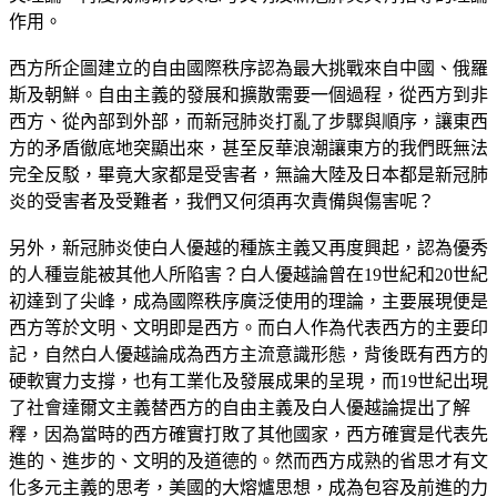
作用。
西方所企圖建立的自由國際秩序認為最大挑戰來自中國、俄羅
斯及朝鮮。自由主義的發展和擴散需要一個過程，從西方到非
西方、從內部到外部，而新冠肺炎打亂了步驟與順序，讓東西
方的矛盾徹底地突顯出來，甚至反華浪潮讓東方的我們既無法
完全反駁，畢竟大家都是受害者，無論大陸及日本都是新冠肺
炎的受害者及受難者，我們又何須再次責備與傷害呢？
另外，新冠肺炎使白人優越的種族主義又再度興起，認為優秀
的人種豈能被其他人所陷害？白人優越論曾在19世紀和20世紀
初達到了尖峰，成為國際秩序廣泛使用的理論，主要展現便是
西方等於文明、文明即是西方。而白人作為代表西方的主要印
記，自然白人優越論成為西方主流意識形態，背後既有西方的
硬軟實力支撐，也有工業化及發展成果的呈現，而19世紀出現
了社會達爾文主義替西方的自由主義及白人優越論提出了解
釋，因為當時的西方確實打敗了其他國家，西方確實是代表先
進的、進步的、文明的及道德的。然而西方成熟的省思才有文
化多元主義的思考，美國的大熔爐思想，成為包容及前進的力