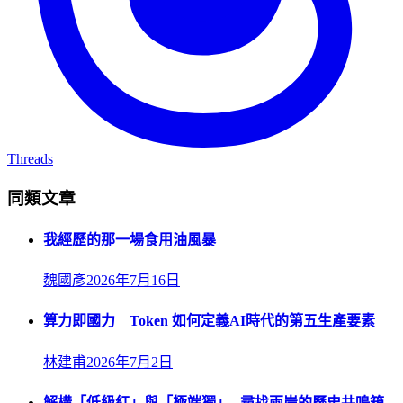
Threads
同類文章
我經歷的那一場食用油風暴
魏國彥
2026年7月16日
算力即國力 Token 如何定義AI時代的第五生產要素
林建甫
2026年7月2日
解構「低級紅」與「極端獨」─尋找兩岸的歷史共鳴箱