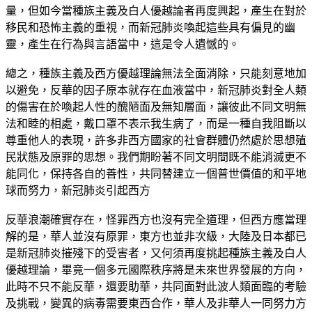
量，但如今當種族主義及白人優越論者再度興起，產生在對於
移民和恐怖主義的重視，而新冠肺炎喚起這些具有偏見的幽
靈，產生在行為與言語當中，這是令人遺憾的。
總之，種族主義及西方優越理論無法全面消除，只能刻意地加
以避免，反華的因子原本就存在血液當中，新冠肺炎對全人類
的傷害在於喚起人性的醜陋面及無知層面，讓彼此不同文明無
法和睦的相處，戴口罩不表示我生病了，而是一種自我阻斷以
尊重他人的表現，許多非西方國家的社會群體仍然處於思想殖
民狀態及原罪的思想。我們期盼著不同文明間既不能消滅更不
能同化，保持各自的善性，共同替建立一個普世價值的和平地
球而努力，新冠肺炎引起西方
反華浪潮確實存在，怪罪西方也沒有完全道理，但西方應當理
解的是，華人並沒有原罪，東方也並非次級，大陸及日本都已
是新冠肺炎摧殘下的受害者，又何須再度挑起種族主義及白人
優越理論，畢竟一個多元國際秩序將是未來世界發展的方向，
此時不只不能反華，還要助華，共同面對此波人類面臨的考驗
及挑戰，變異的病毒需要東西合作，華人及非華人一同努力方