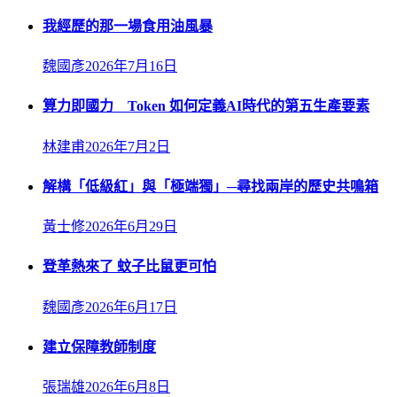
我經歷的那一場食用油風暴
魏國彥
2026年7月16日
算力即國力 Token 如何定義AI時代的第五生產要素
林建甫
2026年7月2日
解構「低級紅」與「極端獨」─尋找兩岸的歷史共鳴箱
黃士修
2026年6月29日
登革熱來了 蚊子比鼠更可怕
魏國彥
2026年6月17日
建立保障教師制度
張瑞雄
2026年6月8日