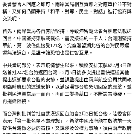
委會發言人回應之即可。兩岸當局相互責難之對應單位並不對
稱，又如何凸顯秉持「和平、對等、民主、對話」進行協商與
交流呢？
首先，兩岸當局各自有所堅持，導致滯留湖北省台胞無法載送
回台。中國堅持東航載載送，需要接送約一千人；台灣則堅持
華航，第二波僅能接受121名。究竟滯留湖北省的台灣民眾遲
遲無法返台，是誰卡誰恐怕也是仁智互見。
中共當局部分，表示疫情發生以來，積極安排東航於2月3日運
送首批247名台胞返回台灣，2月5日後多次提出盡快運送其他
提出返鄉要求台胞的安排，並調整提出由兩岸航空公司共同執
飛臨時航班的運送安排，以滿足滯鄂台胞急切回家的願望，並
批判民進黨當局一而再、再而三變換藉口，不斷設置障礙，一
再拖延阻撓。
而台灣則批判首批自武漢返回台胞自2月3日抵台後，陸委會即
表示「第一批名單不盡理想」，希望中國政府能在啟航前一天
提供台灣做必要的審核，又說涉及公權力事項，須由兩岸政府