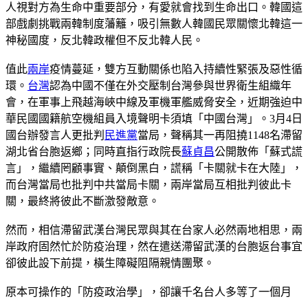
人視對方為生命中重要部分，有愛就會找到生命出口。韓國這
部戲劇挑戰兩韓制度藩籬，吸引無數人韓國民眾關懷北韓這一
神秘國度，反北韓政權但不反北韓人民。
值此
兩岸
疫情蔓延，雙方互動關係也陷入持續性緊張及惡性循
環。
台灣
認為中國不僅在外交壓制台灣參與世界衛生組織年
會，在軍事上飛越海峽中線及軍機軍艦威脅安全，近期強迫中
華民國國籍航空機組員入境聲明卡須填「中國台灣」。3月4日
國台辦發言人更批判
民進黨
當局，聲稱其一再阻撓1148名滯留
湖北省台胞返鄉；同時直指行政院長
蘇貞昌
公開散佈「蘇式謊
言」，繼續罔顧事實、顛倒黑白，謊稱「卡關就卡在大陸」，
而台灣當局也批判中共當局卡關，兩岸當局互相批判彼此卡
關，最終將彼此不斷激發敵意。
然而，相信滯留武漢台灣民眾與其在台家人必然兩地相思，兩
岸政府固然忙於防疫治理，然在遣送滯留武漢的台胞返台事宜
卻彼此設下前提，橫生障礙阻隔親情團聚。
原本可操作的「防疫政治學」，卻讓千名台人多等了一個月