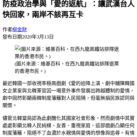
防疫政治學與「愛的返航」：讓武漢台人
快回家，兩岸不該再互卡
作者
柳金財
發布日期
2020年3月13日
(圖片來源：維基百科，在西九龍高鐵站排隊退票
的香港市民。)
最近韓國一部收視率極高戲劇《愛的迫降上演，劇中鋪陳韓國
女企業家與北韓軍官因一場意外事件發展出跨越體制的愛情，
劇中固然彰顯兩韓制度藩籬對人民阻隔，但毫無損民族認同與
關懷。
儘管北韓當局認為此劇醜化其國家社會形象，然而劇情中其實
處處彰顯北韓人民純樸、友善、重視家庭，這部戲劇凸顯任何
制度藩籬，阻絕不了血濃於水親情與愛情的想像與追尋。有情