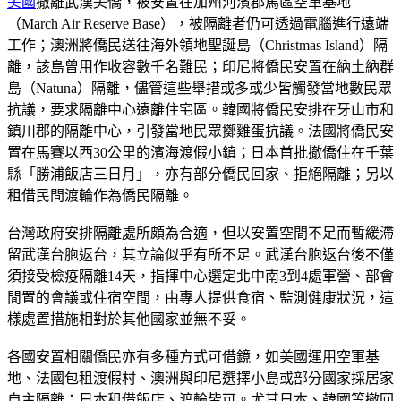
美國
撤離武漢美僑，被安置在加州河濱郡馬區空軍基地
（March Air Reserve Base），被隔離者仍可透過電腦進行遠端
工作；澳洲將僑民送往海外領地聖誕島（Christmas Island）隔
離，該島曾用作收容數千名難民；印尼將僑民安置在納土納群
島（Natuna）隔離，儘管這些舉措或多或少皆觸發當地數民眾
抗議，要求隔離中心遠離住宅區。韓國將僑民安排在牙山市和
鎮川郡的隔離中心，引發當地民眾擲雞蛋抗議。法國將僑民安
置在馬賽以西30公里的濱海渡假小鎮；日本首批撤僑住在千葉
縣「勝浦飯店三日月」，亦有部分僑民回家、拒絕隔離；另以
租借民間渡輪作為僑民隔離。
台灣政府安排隔離處所頗為合適，但以安置空間不足而暫緩滯
留武漢台胞返台，其立論似乎有所不足。武漢台胞返台後不僅
須接受檢疫隔離14天，指揮中心選定北中南3到4處軍營、部會
閒置的會議或住宿空間，由專人提供食宿、監測健康狀況，這
樣處置措施相對於其他國家並無不妥。
各國安置相關僑民亦有多種方式可借鏡，如美國運用空軍基
地、法國包租渡假村、澳洲與印尼選擇小島或部分國家採居家
自主隔離；日本租借飯店、渡輪皆可。尤其日本、韓國等撤回