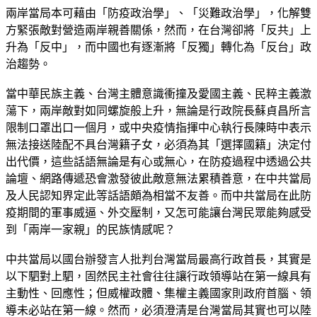
兩岸當局本可藉由「防疫政治學」、「災難政治學」，化解雙
方緊張敵對營造兩岸親善關係，然而，在台灣卻將「反共」上
升為「反中」，而中國也有逐漸將「反獨」轉化為「反台」政
治趨勢。
當中華民族主義、台灣主體意識衝撞及愛國主義、民粹主義激
蕩下，兩岸敵對如同螺旋般上升，無論是行政院長蘇貞昌所言
限制口罩出口一個月，或中央疫情指揮中心執行長陳時中表示
無法接送陸配不具台灣籍子女，必須為其「選擇國籍」決定付
出代價，這些話語無論是有心或無心，在防疫過程中透過公共
論壇、網路傳遞恐會激發彼此敵意無法累積善意，在中共當局
及人民認知界定此等話語頗為相當不友善。而中共當局在此防
疫期間的軍事威逼、外交壓制，又怎可能讓台灣民眾能夠感受
到「兩岸一家親」的民族情感呢？
中共當局以國台辦發言人批判台灣當局最高行政首長，其實是
以下駟對上駟，固然民主社會往往讓行政領導站在第一線具有
主動性、回應性；但威權政體、集權主義國家則政府首腦、領
導未必站在第一線。然而，必須澄清是台灣當局其實也可以陸