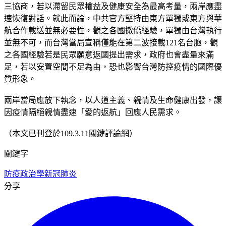
三協商，若以滯留民眾權益及健康安全為最高考量，兩岸應盡
速恢復對話。就此而論，中共官方堅持由東方單獨或東方與華
航合作載送並無必要性，觀之各國撤僑經驗，單獨由台灣執行
並無不可，而台灣當局宣稱僅能在第二波接載121名台胞，觀
之各國經驗若是民眾願意返國提出需求，政府也會盡量來滿
足，若以安置空間不足為由，恐也影響台灣防控疫情的國際優
質形象。
兩岸當局應放下執念，以人道主義、親情及生命健康出發，讓
因疫情隔絕親情盡速「愛的返航」回應人民需求。
（本文已刊登於109.3.11關鍵評論網）
關鍵字
防疫政治學
新冠肺炎
分享