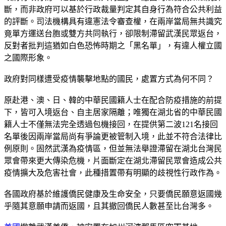
斷，而非政府可以基於行政裁量判定其自身行為符合公共利益
的評斷。司法機構具有違憲法令審查權，在兩岸當局無共識究
竟單方運送台胞或雙方共同執行，卻限制滯留武漢民眾返台，
反對者批判這猶如白色恐怖時期之「黑名單」，有違人權立國
之國際形象。
政府對同樣遭受疫情襲擊地點的國民，處置方式為何不同？
原赴港、澳、日、韓的中華民國籍人士在配合防疫措施的前提
下，皆可入境返台、自主居家隔離；唯獨在湖北省的中華民國
籍人士不僅無法完全透過包機接回，在提供第二波121名接回
名單後因兩岸當局尚有爭論更被管制入境，此並不符合法律比
例原則。固然武漢為疫情區，但並無法舉證滯留在湖北台灣民
眾會帶來更大傳染危機，片面斷定在湖北滯留民眾會造成公共
疫情擴大及危害社會，此種措置帶有明顯的歧視性行政作為。
各國政府基於維護僑民健康及生命安全，只要僑民願意返國幾
乎隨其意願申請而返國，且其撤回僑民人數甚至比台灣多。