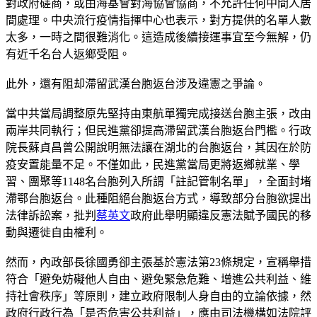
對政府磋商，或由海基會對海協會協商，不允許任何中間人居
間處理。中央流行疫情指揮中心也表示，對方提供的名單人數
太多，一時之間很難消化。這造成後續接運事宜至今無解，仍
有近千名台人返鄉受阻。
此外，還有阻却滯留武漢台胞返台涉及違憲之爭論。
當中共當局調整原先堅持由東航單獨完成接送台胞主張，改由
兩岸共同執行；但民進黨卻提高滯留武漢台胞返台門檻。行政
院長蘇貞昌曾公開說明無法讓在湖北的台胞返台，其因在於防
疫安置能量不足。不僅如此，民進黨當局更將返鄉就業、學
習、團聚等1148名台胞列入所謂「註記管制名單」，全面封堵
滯鄂台胞返台。此種阻絕台胞返台方式，導致部分台胞欲提出
法律訴訟案，批判
蔡英文
政府此舉明顯違反憲法賦予國民的移
動與遷徙自由權利。
然而，內政部長徐國勇卻主張基於憲法第23條規定，宣稱舉措
符合「避免妨礙他人自由、避免緊急危難、增進公共利益、維
持社會秩序」等原則，建立政府限制人身自由的立論依據，然
政府行政行為「是否危害公共利益」，應由司法機構如法院評