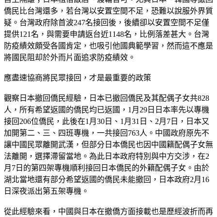
僑民比台灣還多，若台灣以安置空間不足，恐難以說服外界質
疑。台灣政府除首波247名接回後，後續卻以安置空間不足僅
提供121名，與需要申請返台近1148名，比例落差甚大。台灣
防疫績效頗受各國肯定，也吸引他國典範學習，然而這不應是
將國民阻却於外而片面追求防疫績效。
應盡速協商將民眾接回，才是最重要的政策
觀察日本撤回僑民經驗，日本已撤回僑民及其配偶子女共828
人，所有希望返國的僑民均已返國，1月29日日本率先以專機
接回206位僑民，此後在1月30日、1月31日、2月7日，日本又
加開第二、三、四班專機，一共接回763人。中國政府原先不
讓中國民眾離開武漢，但部分日本僑民也因中國籍配偶子女無
法離開，選擇滯留當地。為此日本政府特別與中方交涉，在2
月7日的第四架專機順利接回日本僑民的外籍配偶子女。由於
湖北當地還有部分希望返國的僑民未能撤回，日本政府2月16
日深夜派出第五架專機。
從此經驗來看，中國與日本在撤僑方面接載也是歷經波折而再