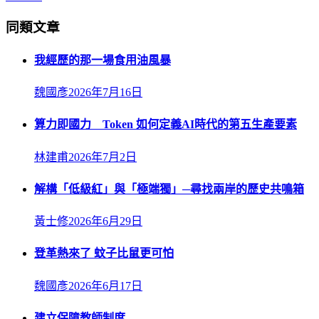
同類文章
我經歷的那一場食用油風暴
魏國彥
2026年7月16日
算力即國力 Token 如何定義AI時代的第五生產要素
林建甫
2026年7月2日
解構「低級紅」與「極端獨」─尋找兩岸的歷史共鳴箱
黃士修
2026年6月29日
登革熱來了 蚊子比鼠更可怕
魏國彥
2026年6月17日
建立保障教師制度