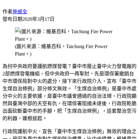
作者
施威全
發布日期
2020年3月17日
(圖片來源：維基百科，Taichung Fire Power
Plant。)
為何中央政府要護航燃煤發電？臺中市廢止臺中火力發電廠的
2部燃煤發電機組，但中央政府一再掣肘，先是環保署撤銷台
中市環保局對中火的處分，接下來行政院介入，宣布「臺中市
生煤自治條例」部分條文無效。「生煤自治條例」是臺中市處
分中火的主要依據，是臺中市議會通過的自治法規，行政院顯
然與臺灣中部的天空有仇，在環保署阻撓未遂後，行政院乾脆
出面砍斷臺中市的手腳，把「生煤自治條例」，這套整治空污
的利器，連根拔起。
行政院護航中火、宣告「臺中市生煤自治條例」無效的理由之
一，是因為臺中市對生煤的防治標準，比中央還嚴。根據臺中