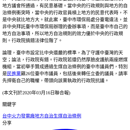
地方議會所通過，有民意基礎。當中央的行政規則與地方的自
治條例衝突時，當中央的行政官員槓上地方的民意代表時，不
是中央就比地方大。就此案，臺中市環保局處分臺電違法，並
非中央拜託臺中市環保局辦理的委辦事項，而是臺中市自己的
地方自治事項，所以地方自治規則的效力優於中央的行政規
則。行政院搞錯法律位階了。
論理，臺中市設定比中央還嚴的標準，為了守護中臺灣的天
空；論法，行政院有錯。行政院若還仍然厚臉皮護航兩座燃煤
機組，當初舉手贊成通過生煤自治條例的臺中市議員們，特別
是
民進黨
籍26位臺中市議員，包括後來轉任立委的議員，請率
先捍衛自己的職權，帶頭向該黨執政的行政院抗議。
(本文刊於2020年03月16日聯合報)
關鍵字
台中火力發電廠
地方自治
生煤自治條例
分享