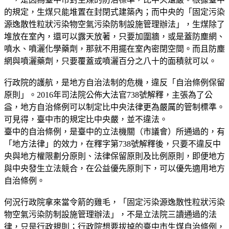
的規定，生煤只能堆置在封閉式建築內；而中央的「固定污染
源逸散性粒狀污染物空氣污染防制設施管理辦法」，生煤除了
堆放在室內，還可以露天放著，只要加圍牆，或是蓋防塵網、
噴水、噴灑化學藥劑，那就不用擺在室內密閉空間。而且防塵
網與噴灑藥劑，只要覆蓋或噴灑百分之八十的面積就可以。
行政院的護航，是地方自治法制的危機，違反「自治條例保留
原則」。2016年司法院公佈大法官738號解釋，主張為了公
益，地方自治條例可以制定比中央法律更為嚴厲的管制標準。
可見得，臺中市的規定比中央嚴，並不違法。
臺中的自治條例，是臺中的立法機關（市議會）所通過的，有
「地方法律」的效力，在釋字第738號解釋後，只要不違反中
央與地方權限劃分原則、法律保留原則及比例原則，即便地方
與中央發生立法競合，在公益優先原則下，可以優先適用地方
自治條例。
何況行政院拿來當令箭的雞毛，「固定污染源逸散性粒狀污染
物空氣污染防制設施管理辦法」，不是立法院三讀通過的法
律，只是行政規則；行政院想要拔掉的臺中市生煤自治條例，