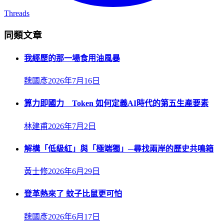
Threads
同類文章
我經歷的那一場食用油風暴
魏國彥
2026年7月16日
算力即國力 Token 如何定義AI時代的第五生產要素
林建甫
2026年7月2日
解構「低級紅」與「極端獨」─尋找兩岸的歷史共鳴箱
黃士修
2026年6月29日
登革熱來了 蚊子比鼠更可怕
魏國彥
2026年6月17日