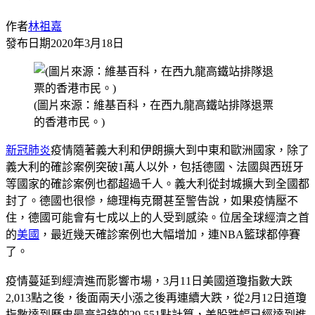
作者
林祖嘉
發布日期
2020年3月18日
(圖片來源：維基百科，在西九龍高鐵站排隊退票
的香港市民。)
新冠肺炎
疫情隨著義大利和伊朗擴大到中東和歐洲國家，除了
義大利的確診案例突破1萬人以外，包括德國、法國與西班牙
等國家的確診案例也都超過千人。義大利從封城擴大到全國都
封了。德國也很慘，總理梅克爾甚至警告說，如果疫情壓不
住，德國可能會有七成以上的人受到感染。位居全球經濟之首
的
美國
，最近幾天確診案例也大幅增加，連NBA籃球都停賽
了。
疫情蔓延到經濟進而影響市場，3月11日美國道瓊指數大跌
2,013點之後，後面兩天小漲之後再連續大跌，從2月12日道瓊
指數達到歷史最高記錄的29,551點計算，美股跌幅已經達到進