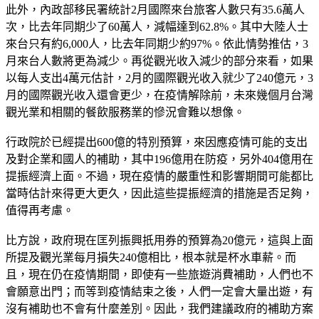
此外，內政部移民署統計2月國際來台旅客人數只有35.6萬人
次，比去年同期少了60萬人，減幅達到62.8%。其中大陸人士
來台只有約6,000人，比去年同期少約97%。依此情勢推估，3
月來台人數將更為減少。再從觀光收入減少的部分來看，如果
以每人支出4萬元估計，2月的國際觀光收入就少了240億元，3
月的國際觀光收入還會更少，在疫情解除前，未來幾個月台灣
觀光業和相關的餐飲服務業的慘況會難以想像。
行政院於已經提出600億的特別預算，來因應疫情可能的支出
及對企業和國人的補助，其中196億用在防疫，另外404億用在
提振經濟上面。不過，現在疫情的嚴重性和影響期間可能都比
當時估計來得更大更久，因此這些提振經濟的措施是否足夠，
值得再考慮。
比方說，政府現在匡列振興扺用券的預算為20億元，這與上面
所提及觀光業每月損失240億相比，根本就是杯水車薪。而
且，現在仍在疫情期間，即使有一些旅遊消費補助，人們也不
會願意出門；而等到疫情結束之後，人們一定會大量出遊，有
沒有補助也不會有什麼差別。因此，我們建議政府的補助方案