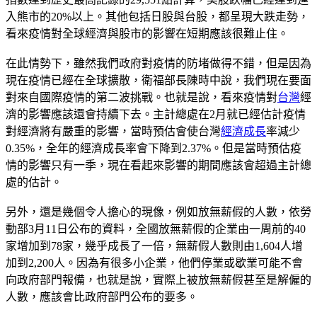
入熊市的20%以上。其他包括日股與台股，都呈現大跌走勢，
看來疫情對全球經濟與股市的影響在短期應該很難止住。
在此情勢下，雖然我們政府對疫情的防堵做得不錯，但是因為
現在疫情已經在全球擴散，衛福部長陳時中說，我們現在要面
對來自國際疫情的第二波挑戰。也就是說，看來疫情對
台灣
經
濟的影響應該還會持續下去。主計總處在2月就已經估計疫情
對經濟將有嚴重的影響，當時預估會使台灣
經濟成長
率減少
0.35%，全年的經濟成長率會下降到2.37%。但是當時預估疫
情的影響只有一季，現在看起來影響的期間應該會超過主計總
處的估計。
另外，還是幾個令人擔心的現像，例如放無薪假的人數，依勞
動部3月11日公布的資料，全國放無薪假的企業由一周前的40
家增加到78家，幾乎成長了一倍，無薪假人數則由1,604人增
加到2,200人。因為有很多小企業，他們停業或歇業可能不會
向政府部門報備，也就是說，實際上被放無薪假甚至是解僱的
人數，應該會比政府部門公布的要多。