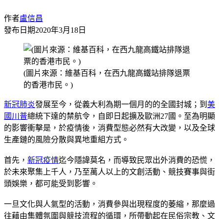
作者
盧信昌
發布日期
2020年3月18日
(圖片來源：維基百科，在西九龍高鐵站排隊退票
的香港市民。)
新冠肺炎
發展至今，從義大利為期一個月的的全國封城；到
美
國
川普
總統下達的禁航令，自即日起擴及歐洲27國。至為明顯
的影響衝擊是，於疫情後，消費型態必然有大改變，以及全球
生產鏈的風險分散與異地重組方式。
首先，
新冠疫情
迄今隱諱莫名，而導致民眾出外消費的恐慌，
於未來聚集上千人，乃至萬人以上的文創活動、競技賽事與街
頭娛樂，都可能受到影響。
一旦文化與人氣型的活動，消費參與出現程度的萎縮，那麼過
往藉由集體氛圍與競技流程的循環，所帶動起在民俗宗教、文