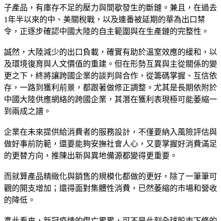
子產品，有庫存不足的壓力與間歇發生的斷鏈。兼且，在過去
1年半以來的中、美關稅戰，以及連番被延期的華為出口禁
令，正逐步確認中國大陸的自主範圍與在生產鏈的完整性。
誠然，大陸減少的出口負載，確實有助於溫室效應的緩和，以
及環境復育與人文價值的重建。但在形勢互異與主從關係的變
更之下，終將讓跨國企業的談判與合作，從籌碼掌握、互信依
存，一路到獲利前景，都跟著做修正調整。尤其是長期依附於
中國大陸供應網絡的跨國企業，其潛在獲利表現極可能萎縮一
到兩成之譜。
企業在未來提供給消費者的服務設計，不僅要納入風險評估與
做好事前防範，還要能夠安撫社會人心，又要掌握好消費滿足
的更替方向，推陳出新與異地備源都變得更重要。
而就算產品精緻化與銷售的規模化都做的更好，除了一筆筆可
觀的開支增加；還得面對集體性消費，已然萎縮的市場和營收
的降低。
準此看來，新冠疫情的傷亡累累，可不是此刻全球股市下修的