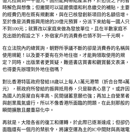
億元拉高到一千億元。固然能夠帶給產業界，於恐慌之下的暫
時解危與想像；但撇開可以延遲償還和利息繳交的補貼，主要
的經費仍用在既有規劃案，與在已核發創新項目的名額倍增。
至於像是消費振興用途的20億元預算，分派下來給每一國人只
不到100元；就算改以家庭來做為發放單位，且在半數家庭不
克出遊的假設之下，外宿家戶的消費券也領不到一千元啊。
在立法院內的總質詢，朝野所爭議不斷的卻是消費券的名稱與
使用規範！以及要不要有在外地住宿，才能夠領取使用的規
定？同時，出版業者更質疑，難道書店買書和觀賞藝文表演，
也得要先辦理到外地住宿嗎？
對比香港特區政府發給18歲以上每人1萬元港幣（折合台幣4萬
元），蔡政府所發給的振興抵用券，只是聊表心意了。或許因
為國人的房屋自有率高、民間儲蓄意願也強；再加上自營業者
與創業風氣盛行，所以不像香港所面臨的問題，在此刻那般的
瞬間擴散且嚴重惡化中。
再就是，大陸各省的復工和運轉，於此際已逐漸達成；但卻仍
面臨還有一個月的禁航令，將讓空運為主的IC中間財與高端電