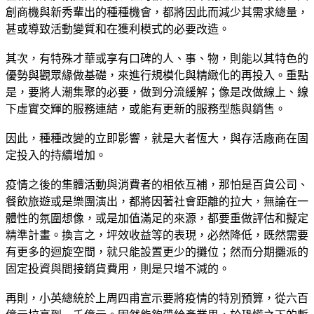
創商機與新秀輩出的種種機會，都將因此而減少其需求總量，
甚或導致活動變質和在獲利模式的必要改造。
其次，有特殊才華或享有口碑的人、事、物，則能以其特色的
優勢與觀眾緣做基礎，來進行規模化與精緻化的再投入。重點
是，要將人潮集聚的必要，做到分流緩解；像是改做線上、線
下虛實交輝的服務連結，或能有更新的服務型態與銷售。
因此，種種改變的立即影響，就是大者恆大，與存活廠商在固
定投入的持續增加。
疫情之後的集體活動與消費者的相依互補，那怕是百貨公司、
餐飲旅遊或是樂團演出，都將因著社會距離的拉大，無論在一
體性的氛圍想像，或是加值滿足的來源，都要重做評估和擬定
精準計畫。換言之，坪效收益等的表現，必然降低，既然需要
有更多的迴旋空間，就只能設置更少的攤位；然而分期攤派的
固定投資與間接銷貨費用，則是只增不減的。
再則，小英總統於上周四甫宣示要將疫情的特別預算，從六百