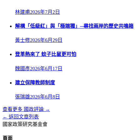
林建甫
2026年7月2日
解構「低級紅」與「極端獨」─尋找兩岸的歷史共鳴箱
黃士修
2026年6月29日
登革熱來了 蚊子比鼠更可怕
魏國彥
2026年6月17日
建立保障教師制度
張瑞雄
2026年6月8日
查看更多
國政評論
→
← 返回文章列表
國家政策研究基金會
頁面