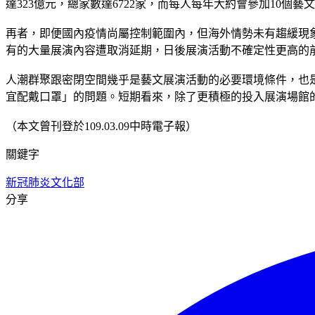
達323億元，總家數達6722家，而每人每年大約會參加10
再者，即便國內疫情尚屬控制範圍內，但海外情勢未有趨緩現
有的大量展演內容遭取消延期，日後展演活動不確定性更高的
人潮群聚跟密閉空間幾乎是藝文展演活動的必要環境條件，也
宜配戴口罩」的問題。短期看來，除了更積極的投入展演場館
（本文曾刊登於109.03.09中時電子報）
關鍵字
新冠肺炎
文化部
分享