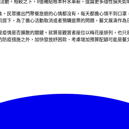
個藝文活動。相較之下，8億補貼根本杯水車薪，遑論更多隱性損失
象，民眾連出門聚餐旅遊的心情都沒有，每天都擔心領不到口罩
前提下，為了擔心活動取消或者預購退票的問題，藝文展演作為
是疫情是否擴散的關鍵。就算是觀賞者座位以梅花座排列，也只
的防疫措施之外，加快發放紓困款、考慮增加預算配額可能是藝