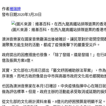
作者
褚瑞婷
發布日期
2020年3月20日
(圖片來源：維基百科，在西九龍高鐵站排隊退票的香港市
澳洲音樂家在國家音樂廳演出後被確診，讓民眾對於密閉空間
潮聚集方能生財的活動，都成了疫情衝擊下的嚴重受災戶。
政府提出的因應措施也很像，「除了發錢，還是發錢！」在行政院
億及振興方案4億。
其實，文化部在2月底已提出「藝文紓困補助辦法草案」，作
序漸進，而地方政府像是台中市與高雄市政府文化局也都開始
也因為澳洲音樂家在本月5日確診，中央疫情指揮中心在隔日就
做為評估標準。但是，政府主辦的活動能承受取消或延期的損
從文化部的文化統計資料來看，8億元的紓困預算是明顯不足。