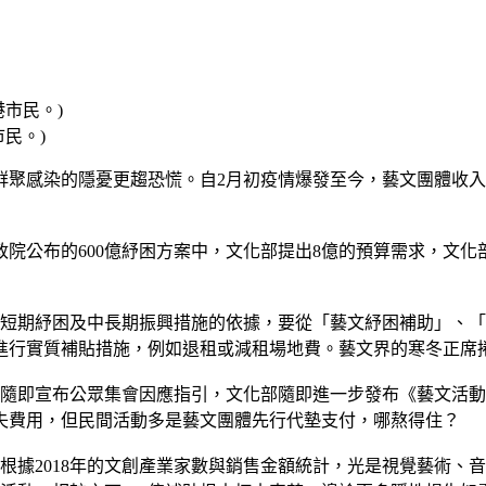
民。)
群聚感染的隱憂更趨恐慌。自2月初疫情爆發至今，藝文團體收
公布的600億紓困方案中，文化部提出8億的預算需求，文化部
為短期紓困及中長期振興措施的依據，要從「藝文紓困補助」、
進行實質補貼措施，例如退租或減租場地費。藝文界的寒冬正席
隨即宣布公眾集會因應指引，文化部隨即進一步發布《藝文活動
失費用，但民間活動多是藝文團體先行代墊支付，哪熬得住？
根據2018年的文創產業家數與銷售金額統計，光是視覺藝術、