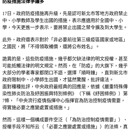
防疫措施法律爭議多
17日，政府防疫措施再升級，先是認可新北市等地方政府禁止
中、小學教師及學生出國的措施，表示應適用於全國中、小
學，今天更進一步表示，要將禁止出國之禁令擴及到大學生。
此外，政府還表示對於「非必要前往第三級疫區國家或地區」
之國民，將「不得領取補償，還將公布姓名」。
詭異的是，這些防疫措施，幾乎都欠缺法律的明文授權，甚至
可能抵觸法律的明文規定。然而，在「防疫」的大旗下，幾乎
大部分的學者專家都閉口不語，選擇「順時鐘」，直到新北市
政府限制中、小學師生出國，才猛然驚醒，批評違法。
面對種種批評，中央政府最經典的回應是，依據《嚴重特殊傳
染性肺炎防治及紓困振興特別條例》（下稱《紓困條例》）第
7條，「中央流行疫情指揮中心指揮官為防治控制疫情需要，
得實施必要之應變處置或措施。」
然而，這樣一個構成要件空泛（「為防治控制疫情需要」）、
授權手段不知所云（「必要之應變處置或措施」）的法條，真