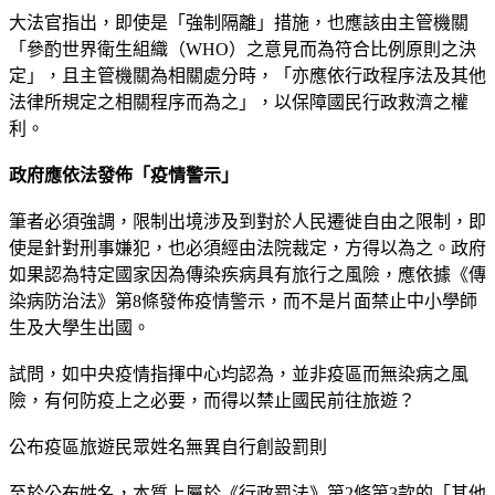
大法官指出，即使是「強制隔離」措施，也應該由主管機關
「參酌世界衛生組織（WHO）之意見而為符合比例原則之決
定」，且主管機關為相關處分時，「亦應依行政程序法及其他
法律所規定之相關程序而為之」，以保障國民行政救濟之權
利。
政府應依法發佈「疫情警示」
筆者必須強調，限制出境涉及到對於人民遷徙自由之限制，即
使是針對刑事嫌犯，也必須經由法院裁定，方得以為之。政府
如果認為特定國家因為傳染疾病具有旅行之風險，應依據《傳
染病防治法》第8條發佈疫情警示，而不是片面禁止中小學師
生及大學生出國。
試問，如中央疫情指揮中心均認為，並非疫區而無染病之風
險，有何防疫上之必要，而得以禁止國民前往旅遊？
公布疫區旅遊民眾姓名無異自行創設罰則
至於公布姓名，本質上屬於《行政罰法》第2條第3款的「其他