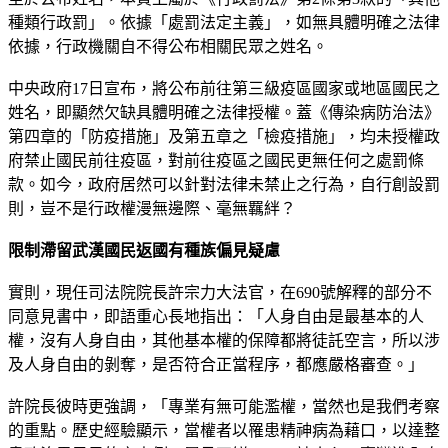
種類行政罰」。依據「處罰法定主義」，如無具體明確之法律
依據，行政機關自不得公布相關民眾之姓名。
中央政府17日宣布，將公布前往第三級疫區國家或地區國民之
姓名，即顯然欠缺具體明確之法律授權。蓋《傳染病防治法》
第四章的「防疫措施」及第五章之「檢疫措施」，均未授權政
府禁止國民前往疫區，對前往疫區之國民更無任何之處罰條
款。如今，政府居然可以針對法律未禁止之行為，自行創設罰
則，豈不是行政權漫無邊際、毫無羈絆？
限制滯留武漢國民返國有種族偏見疑慮
實則，現任司法院院長許宗力大法官，在690號解釋的部分不
同意見書中，即語重心長地指出：「人身自由是最基本的人
權，沒有人身自由，其他基本權的保障都將徒託空言，所以涉
及人身自由的剝奪，是否符合正當程序，都應嚴格審查。」
許院長彼時更強調，「專業有無可能濫權，當然也是我們考察
的重點。歷史經驗顯示，當權者以罹患精神病為藉口，以達整