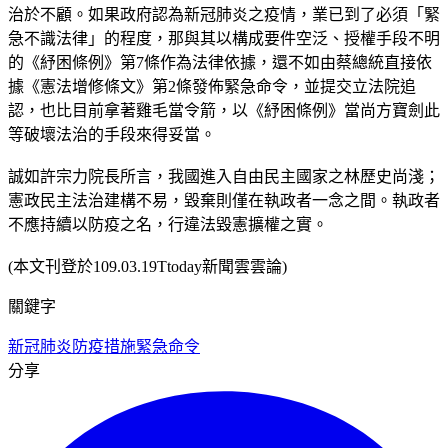
治於不顧。如果政府認為新冠肺炎之疫情，業已到了必須「緊
急不識法律」的程度，那與其以構成要件空泛、授權手段不明
的《紓困條例》第7條作為法律依據，還不如由蔡總統直接依
據《憲法增修條文》第2條發佈緊急命令，並提交立法院追
認，也比目前拿著雞毛當令箭，以《紓困條例》當尚方寶劍此
等破壞法治的手段來得妥當。
誠如許宗力院長所言，我國進入自由民主國家之林歷史尚淺；
憲政民主法治建構不易，毀棄則僅在執政者一念之間。執政者
不應持續以防疫之名，行違法毀憲擴權之實。
(本文刊登於109.03.19Ttoday新聞雲雲論)
關鍵字
新冠肺炎
防疫措施
緊急命令
分享