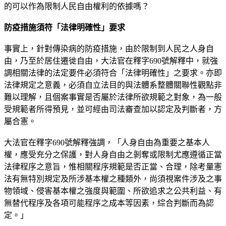
的可以作為限制人民自由權利的依據嗎？
防疫措施須符「法律明確性」要求
事實上，針對傳染病的防疫措施，由於限制到人民之人身自
由，乃至於居住遷徙自由，大法官在釋字690號解釋中，就強
調相關法律的法定要件必須符合「法律明確性」之要求。亦即
法律規定之意義，必須自立法目的與法體系整體關聯性觀點非
難以理解，且個案事實是否屬於法律所欲規範之對象，為一般
受規範者所得預見，並可經由司法審查加以認定及判斷者，方
屬合憲。
大法官在釋字690號解釋強調，「人身自由為重要之基本人
權，應受充分之保護，對人身自由之剝奪或限制尤應遵循正當
法律程序之意旨，惟相關程序規範是否正當、合理，除考量憲
法有無特別規定及所涉基本權之種類外，尚須視案件涉及之事
物領域、侵害基本權之強度與範圍、所欲追求之公共利益、有
無替代程序及各項可能程序之成本等因素，綜合判斷而為認
定。」