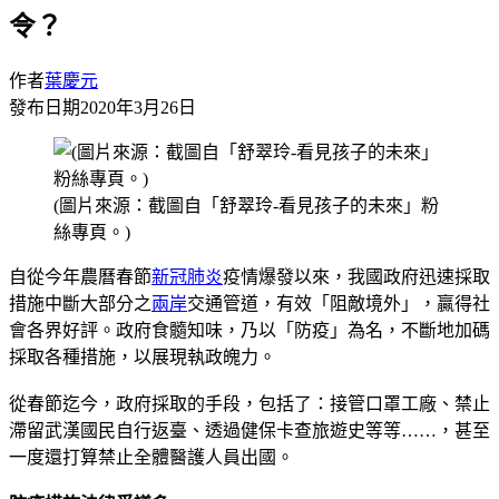
令？
作者
葉慶元
發布日期
2020年3月26日
(圖片來源：截圖自「舒翠玲-看見孩子的未來」粉
絲專頁。)
自從今年農曆春節
新冠肺炎
疫情爆發以來，我國政府迅速採取
措施中斷大部分之
兩岸
交通管道，有效「阻敵境外」，贏得社
會各界好評。政府食髓知味，乃以「防疫」為名，不斷地加碼
採取各種措施，以展現執政魄力。
從春節迄今，政府採取的手段，包括了：接管口罩工廠、禁止
滯留武漢國民自行返臺、透過健保卡查旅遊史等等……，甚至
一度還打算禁止全體醫護人員出國。