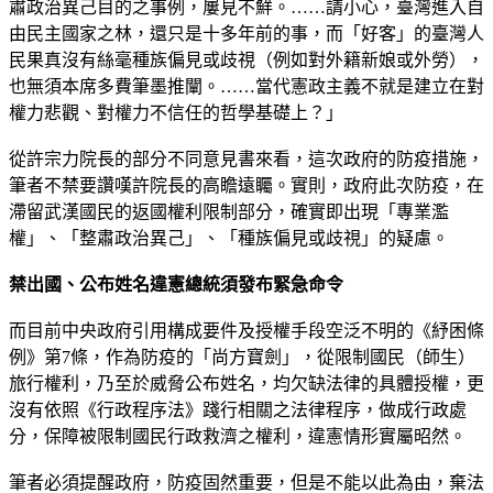
肅政治異己目的之事例，屢見不鮮。……請小心，臺灣進入自
由民主國家之林，還只是十多年前的事，而「好客」的臺灣人
民果真沒有絲毫種族偏見或歧視（例如對外籍新娘或外勞），
也無須本席多費筆墨推闡。……當代憲政主義不就是建立在對
權力悲觀、對權力不信任的哲學基礎上？」
從許宗力院長的部分不同意見書來看，這次政府的防疫措施，
筆者不禁要讚嘆許院長的高瞻遠矚。實則，政府此次防疫，在
滯留武漢國民的返國權利限制部分，確實即出現「專業濫
權」、「整肅政治異己」、「種族偏見或歧視」的疑慮。
禁出國、公布姓名違憲總統須發布緊急命令
而目前中央政府引用構成要件及授權手段空泛不明的《紓困條
例》第7條，作為防疫的「尚方寶劍」，從限制國民（師生）
旅行權利，乃至於威脅公布姓名，均欠缺法律的具體授權，更
沒有依照《行政程序法》踐行相關之法律程序，做成行政處
分，保障被限制國民行政救濟之權利，違憲情形實屬昭然。
筆者必須提醒政府，防疫固然重要，但是不能以此為由，棄法