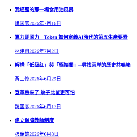
我經歷的那一場食用油風暴
魏國彥
2026年7月16日
算力即國力 Token 如何定義AI時代的第五生產要素
林建甫
2026年7月2日
解構「低級紅」與「極端獨」─尋找兩岸的歷史共鳴箱
黃士修
2026年6月29日
登革熱來了 蚊子比鼠更可怕
魏國彥
2026年6月17日
建立保障教師制度
張瑞雄
2026年6月8日