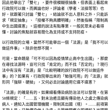
因此他舉出了「雙七」，要件很模糊很抽象，但表面上看起來
行政院可以做。而輿論也好，評論者（學者、法操等等）也
好，就跟著只討論「雙七」，結論就不出人意料之外，只能訴
求「規定抽象」、「授權不夠具體明確」，然後指稱「限制高
中生出國違憲」。這樣的說法有點專業，一般民眾未必看得
懂，討論的焦點就容易簡化為支持或不支持防疫。
以行政院的立場，當然不可能舉出一個「法源」是「我不可以
做這件事」。除非他想不開。
可是，當命題是「可不可以因為疫情禁止高中生出國」，那麼
在尋找法源時，豈可只找「肯定的」而不找「否定的」？現行
法中有沒有「法源」是「比較明確的說行政院不可以做這件
事」的？如果有，行政院舉出來的「勉強可用」的「法源」就
形同「強辯、硬拗」，又何必去討論適用它違不違憲？
「法源」的確是有的。如果細看傳染病防治法可以發現，在第
58條規定：「……五、對未治癒且顯有傳染他人之虞之傳染病
病人，通知入出國管理機關，限制其出國（境）。……前項第