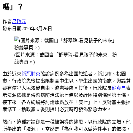
嗎」？
作者
呂啟元
發布日期
2020年3月26日
(圖片來源：截圖自「舒翠玲-看見孩子的未來」粉
絲專頁。)
由於近來
新冠肺炎
確診病例多為出國旅遊者，新北市、桃園
市、行政院先後提出限制高中生以下學生出國的措施，輿論質
疑有侵犯人民遷徙自由、違憲疑慮。其後，行政院長
蘇貞昌
表
示法源依據是傳染病防治法第七條以及紓困特別條例第七條。
接下來，各界紛紛將討論焦點放在「雙七」上，反對黨主張提
案修正，執政黨立委則提出必要時可發佈緊急命令。
然而，這種討論卻是一種被誤導的迷思。以行政院的立場，他
所舉出的「法源」，當然是「為何我可以做這件事」的依據，