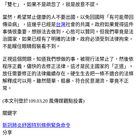
「雙七」，如果不是疏忽了，就是故意不提。
當然，希望禁止健康的人不要出國，以免回國時「有可能帶回
傳染病」，這幾乎已經是
台灣
社會的共識。政府如果覺得這件
事情很重要，想辦法去做到，心態可以贊同。但我們畢竟是法
治國家，如果已經有了明確的法律，政府必須受到法律拘束，
不能矇住眼睛假裝看不到。
正視這個問題，知道我們想做的事，被現行法禁止了，然後依
程序正義，儘快的去修正法律，這才是民主國家的「正道」。
放任需要修正的法律繼續存在，硬生生去把一條不適合的法條
解釋成可以用，雖然簡單、粗暴、符合民意潮流，畢竟不正
常。
(本文刊登於109.03.20 風傳媒觀點投書)
關鍵字
新冠肺炎
紓困特別條例
緊急命令
分享