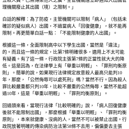
五款人員，已無傳染他人之虞，主管機關應立即通知入出國管
理機關廢止其出國（境）之限制。」
白話的解釋：為了防疫，主管機關可以限制「病人」（包括未
確診的疑似病人）出國，不過當病人「回復健康」，就不能再
限制。再更簡單白話一點：「不能限制健康的人出國」。
根據這一條，全面限制高中以下學生出國，當然是「違法」
的。而且這一條的規定，比第7條明確很多，適用上不太可能
有疑義。有了這一條，行政院主張第7條的正當性就大大的降
低。這是因為，在法律學上有「舉重以明輕」、「罪刑均衡原
則」。簡單的說，如果現行法律規定故意殺人最高只能判10
年，那麼，「公然侮辱可以處死刑」嗎？當然不行。因為殺人
罪比較嚴重都只判10年，比較不嚴重的公然侮辱，當然不能超
過10年，這是「舉重以明輕」、「罪刑均衡原則」。
回過頭來看，當現行法律「比較明確的」說，「病人回復健康
後就不能限制出國」，那麼根據「舉重以明輕」、「罪刑均衡
原則」，本來就健康、沒病的人，當然不可以被禁止出國。行
政院放著明確的傳染病防治法第58條不去用，偏偏要去主張