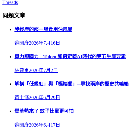
Threads
同類文章
我經歷的那一場食用油風暴
魏國彥
2026年7月16日
算力即國力 Token 如何定義AI時代的第五生產要素
林建甫
2026年7月2日
解構「低級紅」與「極端獨」─尋找兩岸的歷史共鳴箱
黃士修
2026年6月29日
登革熱來了 蚊子比鼠更可怕
魏國彥
2026年6月17日