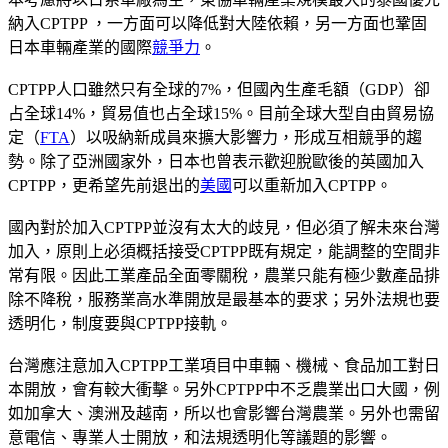
納入CPTPP ，一方面可以降低對大陸依賴，另一方面也鞏固
日本車輛產業的國際
競爭力
。
CPTPP人口雖然只有全球的7%，但國內生產毛額（GDP）卻
占全球14%，貿易值也占全球15%。目前全球大型自由貿易協
定（
FTA
）以吸納新成員來擴大影響力，形成互相競爭的趨
勢。除了亞洲國家外，日本也曾表示歡迎脫歐後的英國加入
CPTPP，更希望先前退出的
美國
可以重新加入CPTPP。
國內對於加入CPTPP並沒有太大的歧見，但必須了解未來台灣
加入，原則上必須概括接受CPTPP既有規定，能調整的空間非
常有限。因此工業產品全面零關稅，農業只能有極少數產品排
除不降稅，服務業高水準開放是最基本的要求；另外法規也要
透明化，制度要與CPTPP接軌。
台灣應注意加入CPTPP工業項目中車輛、機械、食品加工對日
本開放，會有較大衝擊。另外CPTPP中不乏農業出口大國，例
如加拿大、澳洲及越南，所以也會影響台灣農業。另外也需留
意電信、專業人士開放，和法規透明化等議題的影響。