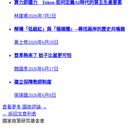
算力即國力 Token 如何定義AI時代的第五生產要素
林建甫
2026年7月2日
解構「低級紅」與「極端獨」─尋找兩岸的歷史共鳴箱
黃士修
2026年6月29日
登革熱來了 蚊子比鼠更可怕
魏國彥
2026年6月17日
建立保障教師制度
張瑞雄
2026年6月8日
查看更多
國政評論
→
← 返回文章列表
國家政策研究基金會