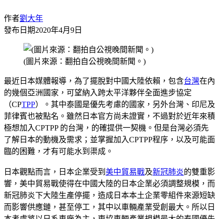
作者
劉大年
發布日期
2020年4月9日
(圖片來源：翻拍自公視晚間新聞。)
最近日本媒體報導，為了擺脫對中國大陸依賴，包含
台灣
在內
的幾個亞洲國家，可望納入跨太平洋夥伴全面進步協定
（CP
TPP
）。其中泰國是優先考慮的國家，另外台灣、印尼及
菲律賓也被點名。雖然日本官方尚未證實，不過對於近年來積
極想加入CPTPP 的台灣，的確提供一契機。但是台灣必須先
了解日本的動機及需求；並掌握加入CPTPP程序，以及可能面
臨的困難，才有可能水到渠成。
日本觀點而言，日本企業受到
美中貿易戰
及
新冠肺炎
的雙重影
響，美中貿易戰使得在中國大陸的日本企業必須調整規模，而
新冠肺炎下大陸生產停擺，造成日本本土企業零組件來源短缺
而影響供應鏈，甚至停工，其中以車輛產業受創最大。所以日
本考慮將以日系車廠為主，東協車輛產業規模最大的泰國優先