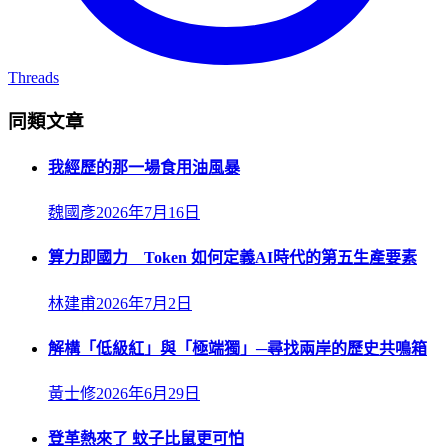
Threads
同類文章
我經歷的那一場食用油風暴
魏國彥
2026年7月16日
算力即國力 Token 如何定義AI時代的第五生產要素
林建甫
2026年7月2日
解構「低級紅」與「極端獨」─尋找兩岸的歷史共鳴箱
黃士修
2026年6月29日
登革熱來了 蚊子比鼠更可怕