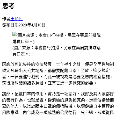
思考
作者
王順民
發布日期
2020年4月10日
(圖片來源：本會自行拍攝，民眾在藥局前排隊購
買口罩。)
因應於可能失控的疫情發展，亡羊補牢之計，便是全面性強制
規定凡是出入公共場所，都需要配戴口罩，至於，違反規定
者，一律要進行裁罰，而此一被視為是必要之惡的權宜措施，
背後所糾結的諸多意涵，宜有它進一步探究的必要。
誠然，配戴口罩的作用，實乃是一項您好、我好及其大家都好
的善行作為，也就是說，從消極的避免被感染，進而傳染給無
辜的他人，以迄於藉由口罩的佩帶時機，以讓健康自主管理的
風險意識，內化成為一項成熟的公民德行，只不過，該項從民