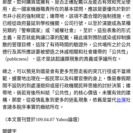
那麼，如何購買或擁有、是否正確配戴以及能否有效和充足使
用，此一國家機器職責所在的基本提問，應該是要優先於對於
市井小民的強制規定；連帶地，該項不盡合理的強制措施，也
已經從政府蔓延到學校機關、公司行號，以至於演變成為某種
另類的『警察國家』或『威權社會』，至於，這些表象的形式
主義，是否就能夠讓口罩的配戴，藉此達到預防感染或抑制擴
散的管理目標，這除了有待時間的驗證外，公共場所之於公共
德行及其所應該要被塑造之休戚相關和社會連帶的「公共性」
（publicness），這才是該起議題現象的真義或爭議所在。
總之，可以預見到還是會有更多荒腔走板的突兀行徑或不當規
範，據實地出現在一般民眾以及科層官僚的身上，像是春假期
間不設防的到處漫遊抑或是行政機關民粹思維的討好決策；連
帶地，倘若背後所糾結「公共性」的核心價值，未獲有效的建
構，那麼，從疫情亂象到更多的迷亂現象，依舊是當代
台灣
社
會諸多脫序事實的癥結所在。
（本文曾刊登於109.04.07 Yahoo論壇）
關鍵字