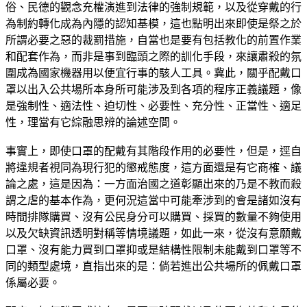
俗、民德的觀念充權演進到法律的強制規範，以及從穿戴的行
為制約轉化成為內隱的認知基模，這也點明出來即使是祭之於
所謂必要之惡的裁罰措施，自當也是要有包括教化的前置作業
和配套作為，而非是事到臨頭之際的訓化手段，來讓肅殺的氛
圍成為國家機器用以便宜行事的駭人工具。冀此，關乎配戴口
罩以出入公共場所本身所可能涉及到各項的程序正義議題，像
是強制性、適法性、迫切性、必要性、充分性、正當性、適足
性，理當有它綜融思辨的論述空間。
事實上，即使口罩的配戴有其階段作用的必要性，但是，逕自
將違規者視同為現行犯的懲戒態度，這方面還是有它商榷、議
論之處，這是因為：一方面治國之道彰顯出來的乃是不教而殺
謂之虐的基本作為，更何況這當中可能牽涉到的會是諸如沒有
時間排隊購買、沒有公民身分可以購買、採買的數量不夠使用
以及欠缺資訊透明對稱等情境議題，如此一來，從沒有意願戴
口罩、沒有能力買到口罩抑或是結構性限制未能戴到口罩等不
同的類型處境，直指出來的是：倘若進出公共場所的佩戴口罩
係屬必要。