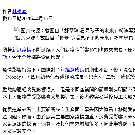
作者
林祖嘉
發布日期
2020年4月15日
(圖片來源：截圖自「舒翠玲-看見孩子的未來」粉絲專頁
隨著
新冠疫情
不斷延燒，人們對疫情影響預期也愈來愈長，原
話，今年全年都將受到影響。
疫情影響持續下，國際對今年
經濟成長
預期也不斷下修，現在
（Moody），四月初預估台灣經濟成長率只有○．二％，遠
雖然總體經濟受影響很大，但是不同產業間的衝擊則有明顯不
本上，服務業受影響會大於製造業，後者較容易掌控員工接觸
從製造業來看，主要影響來自生產面，早先因大陸員工移動受
產問題。然而，由於歐美主要國家疫情嚴重，消費受影響，未
家對遠距的採購、消費，及其他需求增加很多，因此半導體、
大眾運輸安全。