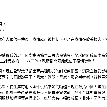
。)
本有人預估一季後，疫情就可被控制，但現在疫情在歐美擴大，
預估最低的是，國際金融協會三月底預估今年全球經濟成長率為
低於主計總處的一．八二％。政府部門可能低估了疫情衝擊！
同。現在全球幾乎都出現某種形式的封城或鎖國，消費直接受影
方式；而在服務業中，觀光、餐飲、會展、電影與表演（含職業
影響，使生產可能因零件供給不足而斷鏈。現在包括中國大陸在
來可能對一些產品需求減少。依資策會估計，今年全球對電腦與
伺服器和網通等產品出貨，應該會有小幅度成長。此外，國內汽