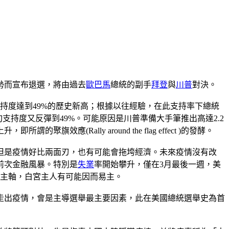
勢而宣布退選，將由過去
歐巴馬
總統的副手
拜登
與
川普
對決。
持度達到49%的歷史新高；根據以往經驗，在此支持率下總統
支持度又反彈到49%。可能原因是川普準備大手筆推出高達2.2
ally around the flag effect )的發酵。
但是疫情好比兩面刃，也有可能會拖垮經濟。未來疫情沒有改
前次金融風暴。特別是
失業
率開始攀升，僅在3月最後一週，美
選主軸，白宮主人有可能因而易主。
走出疫情，會是主導選舉最主要因素，此在美國總統選舉史為首