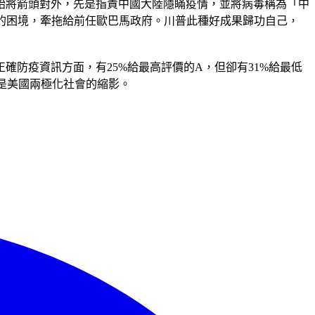
始將箭頭對外，先是指責中國大陸隱瞞疫情，並將病毒稱為「中
足的困境，牽拖給前任歐巴馬政府。川普此種好成果歸功自己，
防疫資訊方面，有25%給最高評價的A，但卻有31%給最低
正是美國兩極化社會的縮影。