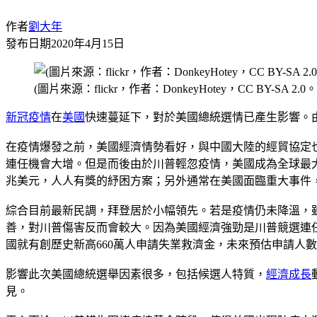
作者
劉大年
發布日期
2020年4月15日
(圖片來源：flickr，作者：DonkeyHotey，CC BY-SA 2.0。
新冠疫情
在
美國
快速蔓延下，對於美國總統選情已產生影響。
在疫情爆發之前，美國經濟情勢看好，與中國大陸的經貿協定也
連任機會大增。但是而後由於川普輕忽疫情，美國成為全球最大受
兆美元，人人有獎的紓困方案；另外通常在美國面臨重大事件，國家安全遭受
綜合目前最新民調，拜登居於小幅領先。若是疫情仍未降溫，
善，對川普傷害反而會較大。因為美國經濟強勁是川普競選連
國就有創歷史新高660萬人申請失業救濟金，未來預估申請人
影響此次美國總統選舉因素很多，包括候選人特質，
經濟成長
見。