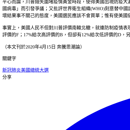
平心而論，川普錯失圍堵疫情黃金時段，使得美國出現防疫大
國病毒」而引發爭議；又批評世界衛生組織(WHO)刻意替中
壞結果事不關己的態度，美國選民應該不會買單；惟有使美國
事實上，美國人民不但對川普評價南轅北轍，就連防制疫情表現
評價的F；17%給次高評價的B，但卻有12%給次低評價的D
（本文刊於2020年4月15日 奔騰思潮論）
關鍵字
新冠肺炎
美國總統大選
分享