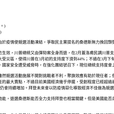
)
由於疫情使競選活動凍結，爭取民主黨提名的桑德斯無力挽回頹
生效，川普總統又由彈劾案全身而退，在2月蓋洛甫民調川普支
災區，使得川普在3月初的支持度下滑到44%；不過在3月下旬
威脅時，在強化團結號召下，現任總統支持度會上升，即所謂的聚旗效應(R
雖然競選活動施展不開對挑戰者不利，聚旗效應有助於現任者；
任的最大賣點，不過目前美國經濟幾乎停擺，受創程度已經超過
數仍會持續増加。拜登未來會以防疫情惡化導致經濟不佳做為競
動能，退選桑德斯能否全力支持拜登也相當關鍵。但是美國能否