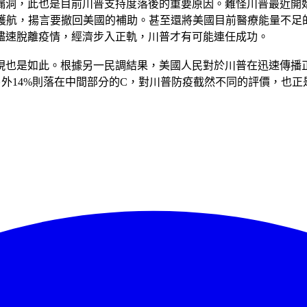
漏洞，此也是目前川普支持度落後的重要原因。難怪川普最近開
國護航，揚言要撤回美國的補助。甚至還將美國目前醫療能量不
儘速脫離疫情，經濟步入正軌，川普才有可能連任成功。
也是如此。根據另一民調結果，美國人民對於川普在迅速傳播正確
，另外14%則落在中間部分的C，對川普防疫截然不同的評價，也