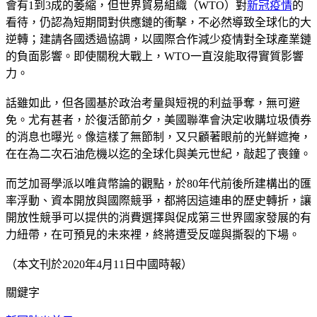
會有1到3成的萎縮，但世界貿易組織（WTO）對
新冠疫情
的
看待，仍認為短期間對供應鏈的衝擊，不必然導致全球化的大
逆轉；建請各國透過協調，以國際合作減少疫情對全球產業鏈
的負面影響。即使關稅大戰上，WTO一直沒能取得實質影響
力。
話雖如此，但各國基於政治考量與短視的利益爭奪，無可避
免。尤有甚者，於復活節前夕，美國聯準會決定收購垃圾債券
的消息也曝光。像這樣了無節制，又只顧著眼前的光鮮遮掩，
在在為二次石油危機以迄的全球化與美元世紀，敲起了喪鐘。
而芝加哥學派以唯貨幣論的觀點，於80年代前後所建構出的匯
率浮動、資本開放與國際競爭，都將因這連串的歷史轉折，讓
開放性競爭可以提供的消費選擇與促成第三世界國家發展的有
力紐帶，在可預見的未來裡，終將遭受反噬與撕裂的下場。
（本文刊於2020年4月11日中國時報）
關鍵字