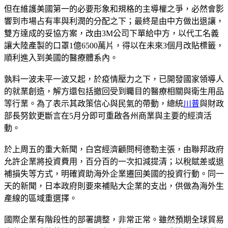
但在維護美國第一的必要形象和規格的主導權之爭，必然會影
響到市場占有率與利潤的分配之下；最終是由中方做出退讓，
雙方達成的妥協方案，改由3M公司下單給中方，以代工名義
讓大陸產製的口罩1億6500萬片，得以在未來3個月改貼標籤，
順利進入到美國的醫療體系內。
孰料一波未平一波又起，於疫情壓力之下，已開發國家領導人
的就業創造，解方還包括撤回受到矚目的醫療相關與衛生用品
等行業。為了表示其政策信心與民氣的帶動，總統
川普
與財政
部長努欽更斷言在5月分即可重啟各州商業與主要的經濟活
動。
於上周五的重大新聞，白宮經濟顧問柯德勒主張，由聯邦政府
允許企業將投資費用，百分百的一次扣減提清；以稅賦差或退
補損失等方式，明確資助海外企業遷回美國的投資行動。同一
天的新聞，日本政府則要來補貼大企業的支出，供做為海外生
產線的區域重選擇。
國際企業有階段性的部署調整，非常正常。雖然預期全球貿易