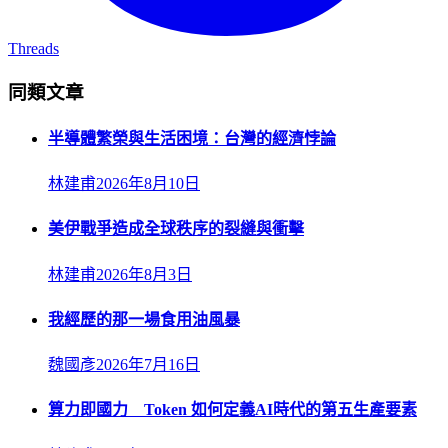
Threads
同類文章
半導體繁榮與生活困境：台灣的經濟悖論
林建甫
2026年8月10日
美伊戰爭造成全球秩序的裂縫與衝擊
林建甫
2026年8月3日
我經歷的那一場食用油風暴
魏國彥
2026年7月16日
算力即國力 Token 如何定義AI時代的第五生產要素