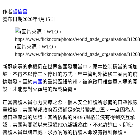
作者
盧信昌
發布日期
2020年4月15日
(圖片來源：WTO，
https://www.flickr.com/photos/world_trade_organization/31
新冠病毒的危機仍在世界各國發展當中，原本控制穩當的新加
坡，不得不以停工、停班的方式，集中管制外籍移工圈內的疫
情爆發。至於
美國
的重災區紐約州，被迫啟用離島萬人塚的開
設，才能應對火葬場的超載負荷。
正當醫護人員心力交瘁之際，個人安全維護所必備的口罩卻嚴
重短缺；美國聯邦政府亟須補足6億片醫護口罩。一度因為大
陸口罩產製的認證，其所依循的NK95規格並沒有得到交互承
認；美國海關遂以未經過FDA認證為由，不允許進口。即使
醫護人員舉牌示威，求救吶喊的抗議人命沒有得到保護。