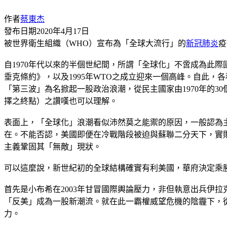
作者
蔡東杰
發布日期
2020年4月17日
被世界衛生組織（WHO）宣布為「全球大流行」的
新冠肺炎
疫
自1970年代以來的半個世紀間，所謂「全球化」不啻成為此
垂克條約》，以及1995年WTO之成立迎來一個高峰。自此
「第三波」為名掀起一股政治浪潮，從民主國家由1970年的30
擇之終點）之讚嘆也可以理解。
表面上，「全球化」浪潮看似沛然莫之能禦的原因，一般認為
在。不能否認，美國即便在冷戰階段被迫與蘇聯二分天下，實
主義鞏固其「無敵」現狀。
可以這麼說，新世紀初的全球結構確實有利美國，華府決定乘
首先是小布希在2003年甘冒國際輿論壓力，非但執意出兵伊
「反美」成為一股新潮流。就在此一霸權威望危機的陰霾下，從
力。