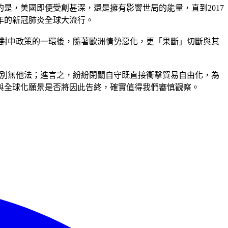
是，美國即便受創甚深，還是擁有影響世局的能量，直到2017
年的新冠肺炎全球大流行。
進對中政策的一環後，隨著歐洲情勢惡化，更「果斷」切斷與其
已別無他法；進言之，紛紛閉關自守既直接衝擊貿易自由化，為
與全球化願景是否將因此告終，確實值得我們審慎觀察。