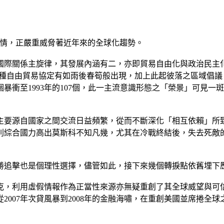
情，正嚴重威脅著近年來的全球化趨勢。
際國際關係主旋律，其發展內涵有二，亦即貿易自由化與政治民主化
，各種自由貿易協定有如雨後春筍般出現，加上此起彼落之區域倡
個暴衝至1993年的107個，此一主流意識形態之「榮景」可見一
主要源自國家之間交流日益頻繁，從而不斷深化「相互依賴」所
則綜合國力高出莫斯科不知凡幾，尤其在冷戰終結後，失去死敵
勝追擊也是個理性選擇，儘管如此，接下來幾個轉捩點依舊埋下
拉克，利用虛假情報作為正當性來源亦無疑重創了其全球威望與
2007年次貸風暴到2008年的金融海嘯，在重創美國並席捲全