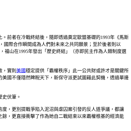
。前者在冷戰終結後，隨即透過奠定歐盟基礎的1993年《馬斯
議，國際合作瞬間成為人們對未來之共同願景；至於後者則以
斑，福山在1995年發出「歷史終結」（亦即民主作為人類制度選
致，實則
美國
穩定提供「霸權秩序」此一公共財或許才是關鍵所
的美國不僅隱然睥睨天下，新保守派更試圖藉此契機，透過單邊
歷史伏筆。
可信度，更別提戰爭陷入泥沼與虐囚案引發的反人道爭議，都讓
球之餘，更直接衝擊了作為她自二戰結束以來霸權根基的經濟能