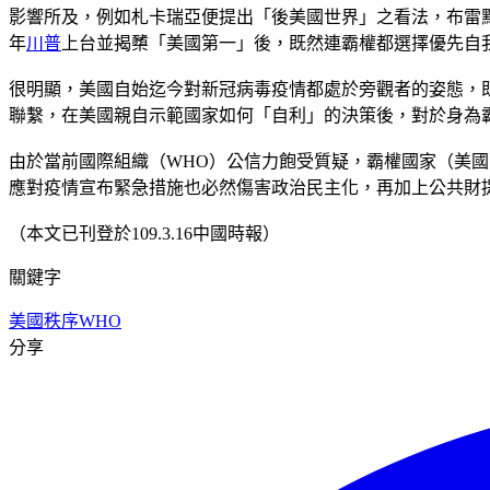
影響所及，例如札卡瑞亞便提出「後美國世界」之看法，布雷默
年
川普
上台並揭櫫「美國第一」後，既然連霸權都選擇優先自我
很明顯，美國自始迄今對新冠病毒疫情都處於旁觀者的姿態，
聯繫，在美國親自示範國家如何「自利」的決策後，對於身為
由於當前國際組織（WHO）公信力飽受質疑，霸權國家（美
應對疫情宣布緊急措施也必然傷害政治民主化，再加上公共財
（本文已刊登於109.3.16中國時報）
關鍵字
美國秩序
WHO
分享