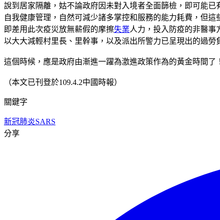
說到居家隔離，姑不論政府因未對入境者全面篩檢，即可能已有
自我健康管理，自然可減少諸多掌控和服務的能力耗費，但這
即差用此次疫災放無薪假的摩擦
失業
人力，投入防疫的非醫事
以大大減輕村里長、里幹事，以及派出所警力已呈現出的過勞
這個時候，應是政府由漸進一躍為激進政策作為的黃金時間了
（本文已刊登於109.4.2中國時報）
關鍵字
新冠肺炎
SARS
分享