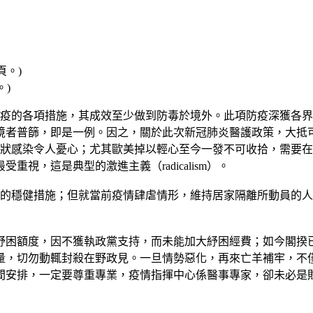
。)
疫的各項措施，其成效至少做到防毒於境外。此項防疫深獲各界
境者普篩，即是一例。因之，關於此次新冠肺炎醫護政策，大抵
ARS，其無症狀感染令人憂心；尤其歐美掉以輕心至今一發不可收拾
視，這是典型的激進主義（radicalism）。
取的穩健措施；但就當前疫情肆虐情形，維持居家隔離所動員的
紓困額度，因不獲執政黨支持，而未能加大紓困經費；如今閣揆
量，切勿動輒封殺在野政見。一旦情勢惡化，再來亡羊補牢，不
間安排，一定要尊重專業，疫情指揮中心係醫事專家，卻未必是