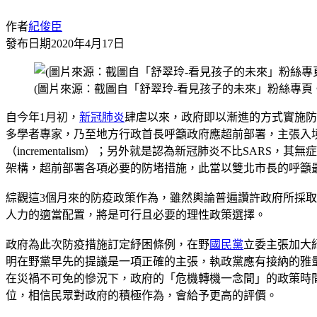
作者
紀俊臣
發布日期
2020年4月17日
(圖片來源：截圖自「舒翠玲-看見孩子的未來」粉絲專頁
自今年1月初，
新冠肺炎
肆虐以來，政府即以漸進的方式實施防
多學者專家，乃至地方行政首長呼籲政府應超前部署，主張入
（incrementalism）；另外就是認為新冠肺炎不比S
架構，超前部署各項必要的防堵措施，此當以雙北市長的呼籲最受重
綜觀這3個月來的防疫政策作為，雖然輿論普遍讚許政府所採
人力的適當配置，將是可行且必要的理性政策選擇。
政府為此次防疫措施訂定紓困條例，在野
國民黨
立委主張加大
明在野黨早先的提議是一項正確的主張，執政黨應有接納的雅
在災禍不可免的慘況下，政府的「危機轉機一念間」的政策時
位，相信民眾對政府的積極作為，會給予更高的評價。