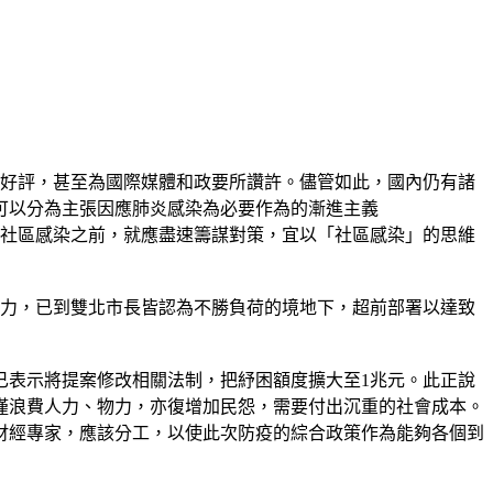
好評，甚至為國際媒體和政要所讚許。儘管如此，國內仍有諸
可以分為主張因應肺炎感染為必要作為的漸進主義
，需要在社區感染之前，就應盡速籌謀對策，宜以「社區感染」的思維
人力，已到雙北市長皆認為不勝負荷的境地下，超前部署以達致
已表示將提案修改相關法制，把紓困額度擴大至1兆元。此正說
僅浪費人力、物力，亦復增加民怨，需要付出沉重的社會成本。
財經專家，應該分工，以使此次防疫的綜合政策作為能夠各個到