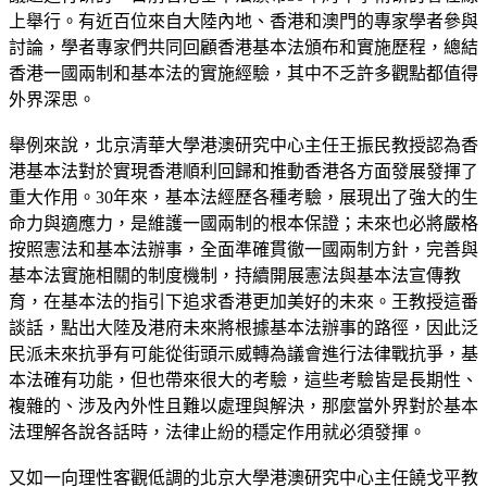
上舉行。有近百位來自大陸內地、香港和澳門的專家學者參與
討論，學者專家們共同回顧香港基本法頒布和實施歷程，總結
香港一國兩制和基本法的實施經驗，其中不乏許多觀點都值得
外界深思。
舉例來說，北京清華大學港澳研究中心主任王振民教授認為香
港基本法對於實現香港順利回歸和推動香港各方面發展發揮了
重大作用。30年來，基本法經歷各種考驗，展現出了強大的生
命力與適應力，是維護一國兩制的根本保證；未來也必將嚴格
按照憲法和基本法辦事，全面準確貫徹一國兩制方針，完善與
基本法實施相關的制度機制，持續開展憲法與基本法宣傳教
育，在基本法的指引下追求香港更加美好的未來。王教授這番
談話，點出大陸及港府未來將根據基本法辦事的路徑，因此泛
民派未來抗爭有可能從街頭示威轉為議會進行法律戰抗爭，基
本法確有功能，但也帶來很大的考驗，這些考驗皆是長期性、
複雜的、涉及內外性且難以處理與解決，那麼當外界對於基本
法理解各說各話時，法律止紛的穩定作用就必須發揮。
又如一向理性客觀低調的北京大學港澳研究中心主任饒戈平教