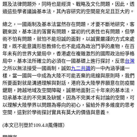
題及法律問題外，同時也是經濟、戰略及文化問題，因此，透
過這些學者議論基本法，其內容研究的空間是充足且巨大的。
總之，一國兩制及基本法當然存在問題，才要不斷地研究，客
觀來說，基本法的落實有問題，當初的代表性也有問題，但學
術不怕有問題，就怕不能坦誠的面對，以誠實嚴謹的方式來處
理，既不能意識形態教條化也不能成為政治鬥爭的產物，在百
年未有的世界大變局中，香港處在複雜激烈的國際政治紛爭格
局中，基本法所確立的必須在一國基礎上進行探討，反思
台灣
之所以無法接受一國兩制，誠如
九二共識
的一中內涵爭議一
樣，當一國與一中成為大陸不可能丟棄的底線與原則時，我們
所要面對就是溝通理解與對話，港府及大陸學界願意在防疫關
鍵期，跨越地域及空間障礙，誠懇地面對三十年來的基本法，
坦承基本法的不完美及缺憾，因為不完美才有討論的空間，可
以理解大陸學界以問題為導向的初心，留給外界多維度的思考
空間，這對於學術探討實具有莫大的價值與意義。
(本文已刊登於109.4.8風傳媒）