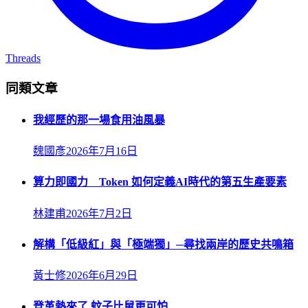
Threads
同類文章
我經歷的那一場食用油風暴
魏國彥
2026年7月16日
算力即國力 Token 如何定義AI時代的第五生產要素
林建甫
2026年7月2日
解構「低級紅」與「極端獨」─尋找兩岸的歷史共鳴箱
黃士修
2026年6月29日
登革熱來了 蚊子比鼠更可怕