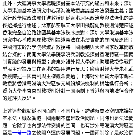
此外，大連海事大學楊曉探討基本法研究的過去和未來；深圳
大學港澳基本法研究中心葉海波教授議論基本法窮盡主義；國
家行政學院政法部任進教授則從香港居民政治參與法治化的路
徑選擇進行論述；北京航空航天大學田飛龍副教授則清楚陳述
香港完全自治路線圖與基本法秩序應對。深圳大學港澳基本法
研究中心孫成助理教授則論述憲法在港澳實施的異同及原因；
中國浦東幹部學院魏淑君教授將一國兩制與大陸國家改革開放
結合探討；南開大學法學院李曉兵副教授探討香港特區一國兩
制實踐的發展與轉型；廣東外語外貿大學謝宇助理教授從戰鬥
型民主理論及其在香港的誤用進行反思；廣東財經大學朱孔武
教授陳述一國兩制與主權概念變遷；上海對外經貿大學宋錫祥
教授將香港粵港澳大灣區多元糾紛解決機制的構建進行分析；
暨南大學李杏杏副教授則針對一國兩制下香港與內地法律合作
的述評與反思。
上述這些觀點從不同面向、不同角度、跨越時間及空間來議論
基本法，顯然香港一國兩制不僅是政治問題，同時也是法律問
題，它除了也內部法律安排的空間，也有涉外粵港澳大灣區甚
至是
一帶一路
之攸關命運的發展問題，一國兩制除了是政治問