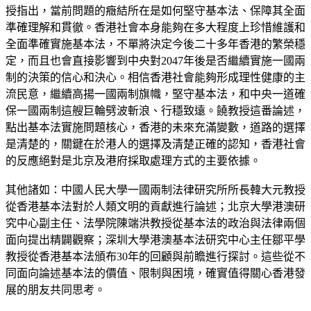
授指出，當前問題的癥結所在是如何堅守基本法、保障其全面
準確理解和貫徹。香港社會本身能夠在多大程度上珍惜維護和
全面準確實施基本法，不單將決定今後二十多年香港的繁榮穩
定，而且也會直接影響到中央對2047年後是否繼續實施一國兩
制的決策的信心和決心。相信香港社會能夠形成理性健康的主
流民意，繼續高揚一國兩制旗幟，堅守基本法，和中央一道確
保一國兩制這艘巨輪劈波斬浪、行穩致遠。饒教授這番論述，
點出基本法實施問題核心，香港的未來充滿變數，道路的選擇
是清楚的，關鍵在於港人的選擇及清楚正確的認知，香港社會
的反應絕對是北京及港府採取處理方式的主要依據。
其他諸如：中國人民大學一國兩制法律研究所所長韓大元教授
從香港基本法對於人類文明的貢獻進行論述；北京大學港澳研
究中心副主任、法學院陳端洪教授從基本法的政治與法律兩個
面向提出精闢觀察；深圳大學港澳基本法研究中心主任鄒平學
教授從香港基本法頒布30年的回顧與前瞻進行探討。這些從不
同面向論述基本法的價值、限制與困境，確實值得關心香港發
展的朋友共同思考。