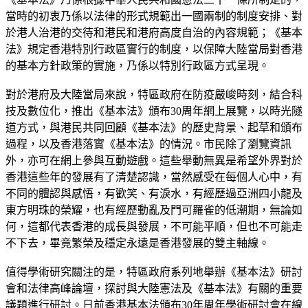
當時的初衷乃係以法律的形式規範出一國兩制的制度安排、對
於港人治港的交待和港民和港府高度自治的內容規範；《基本
法》規定香港特別行政區實行的制度，以保障大陸當局對香港
的基本方針政策的實施，乃係以特別行政區方式呈現。
對於港府及大陸當局來說，特區政府在防疫嚴峻時刻，結合科
技及數位化，推出《基本法》頒布30周年網上展覽，以時光隧
道方式，與港民共同回顧《基本法》的歷史背景、起草和頒布
過程，以及香港落實《基本法》的情況。市民除了瀏覽資訊
外，亦可在網上參與互動遊戲。這些舉動無異是希望外界對於
香港這些年的發展有了清楚認識，當然感受在每個人心中，有
不同的體認與感悟，有歡笑、有淚水，有經歷過亞洲四小龍及
東方明珠的榮耀，也有經歷動亂及門可羅雀的低潮期，無論如
何，這都代表香港的成長與發展，不可能平順，但也不可能走
不下去，畢竟繁榮及穩定永遠是香港發展的雙主軸線。
值得學術研究關注的是，特區政府系列地舉辦《基本法》研討
會和法律高峰論壇，探討與大陸憲法及《基本法》有關的重要
議題進行研討。日前香港基本法頒布30年周年學術研討會在線