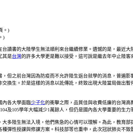
。)
在台讀書的大陸學生無法順利來台繼續修業。遺憾的是，最近大陸
尤其是
台灣
的許多大學更是難以接受，這可說是繼去年中止陸客
書，但之前台灣因為防疫而不允許陸生返台就學的消息，普遍影
作交換生。於是這樣的消息以訛傳訛，終致出現大陸當局做出暫
國內各大學面臨
少子化
的衝擊之際，品質佳與收費低廉的台灣高教
104及105學年大幅減少1萬餘人，但仍是國內各大學重要的生
，大多陸生無法入境，他們焦急的心情可以理解。為此，教育部
各種彈性授課與修課方案。科技部等也重申，此次冠狀肺炎不致