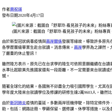
作者
周祝瑛
發布日期
2020年4月17日
(圖片來源：截圖自「舒翠玲-看見孩子的未來」粉絲專頁
由於新型冠狀病毒疫情與
兩岸關係
發展等緣故，導致許多原先
各學歷層級畢業生赴台就讀。消息傳來，
兩岸
學界為之譁然，
了嚴重的休止警訊！
雖然陸方表示，原先已在台求學的陸生可依照意願繼續在台讀
水準比起歐美先進國家還有一段距離，不一定需要來台就讀或
憾。
隨著全球化的結果，各國無不卯盡全力吸引國際學生，尤其在
學年度大陸來台就讀學位及修課的研修生達2萬9603人，雖然比
由於
新冠肺炎
疫情的蔓延，多數兩岸班機停駛，除特定條件外
助，包括：網路註冊、學籍保留、選修課、休學等措施，以及