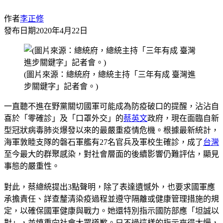
作者
李正修
發布日期
2020年4月22日
(圖片來源：總統府，總統主持「三年有成 臺灣進
步關鍵字」記者會。)
一直聽不進在野黨關切國軍可能成為防疫破口的提醒，沾沾自
喜於「零確診」及「口罩外交」的
蔡英文
政府，現在面臨自新
型冠狀病毒肺炎爆發以來的最嚴重疫情危機。根據最新統計，
海軍敦睦支隊的磐石軍艦有27名官兵及軍校生確診，成了
台灣
至今最大的群聚感染，對社會層面的後續影響仍難評估，顯見
事態的嚴重性。
對此，蔡總統提出3點聲明，除了表達遺憾外，也要求國軍應
承擔責任、詳查釐清染疫過程並遵守隔離或健康管理措施的規
定，以確保國軍健康與戰力。她還特別指示國防部應「坦誠以
對」，並慎重向社會大眾道歉。只不過這樣的指示來得太慢，