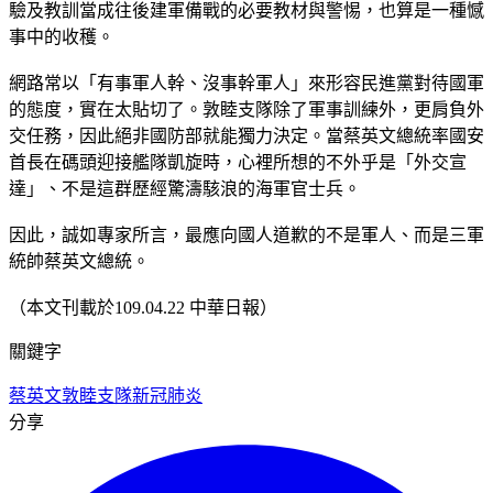
驗及教訓當成往後建軍備戰的必要教材與警惕，也算是一種憾
事中的收穫。
網路常以「有事軍人幹、沒事幹軍人」來形容民進黨對待國軍
的態度，實在太貼切了。敦睦支隊除了軍事訓練外，更肩負外
交任務，因此絕非國防部就能獨力決定。當蔡英文總統率國安
首長在碼頭迎接艦隊凱旋時，心裡所想的不外乎是「外交宣
達」、不是這群歷經驚濤駭浪的海軍官士兵。
因此，誠如專家所言，最應向國人道歉的不是軍人、而是三軍
統帥蔡英文總統。
（本文刊載於109.04.22 中華日報）
關鍵字
蔡英文
敦睦支隊
新冠肺炎
分享