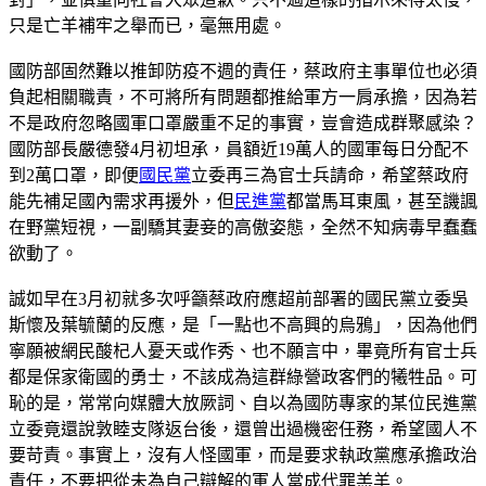
只是亡羊補牢之舉而已，毫無用處。
國防部固然難以推卸防疫不週的責任，蔡政府主事單位也必須
負起相關職責，不可將所有問題都推給軍方一肩承擔，因為若
不是政府忽略國軍口罩嚴重不足的事實，豈會造成群聚感染？
國防部長嚴德發4月初坦承，員額近19萬人的國軍每日分配不
到2萬口罩，即便
國民黨
立委再三為官士兵請命，希望蔡政府
能先補足國內需求再援外，但
民進黨
都當馬耳東風，甚至譏諷
在野黨短視，一副驕其妻妾的高傲姿態，全然不知病毒早蠢蠢
欲動了。
誠如早在3月初就多次呼籲蔡政府應超前部署的國民黨立委吳
斯懷及葉毓蘭的反應，是「一點也不高興的烏鴉」，因為他們
寧願被網民酸杞人憂天或作秀、也不願言中，畢竟所有官士兵
都是保家衛國的勇士，不該成為這群綠營政客們的犧牲品。可
恥的是，常常向媒體大放厥詞、自以為國防專家的某位民進黨
立委竟還說敦睦支隊返台後，還曾出過機密任務，希望國人不
要苛責。事實上，沒有人怪國軍，而是要求執政黨應承擔政治
責任，不要把從未為自己辯解的軍人當成代罪羔羊。