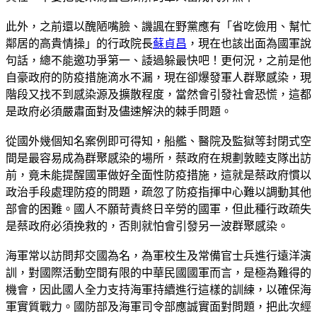
此外，之前還以醜陋嘴臉、譏諷在野黨應有「省吃儉用、幫忙
鄰居的高貴情操」的行政院長
蘇貞昌
，現在也該出面為國軍說
句話，總不能邀功爭第一、諉過躲最快吧！更何況，之前是他
自豪政府的防疫措施滴水不漏，現在卻爆發軍人群聚感染，現
階段又找不到感染源及擴散程度，當然會引發社會恐慌，這都
是政府必須嚴肅面對及儘速解決的棘手問題。
從國外幾個知名案例即可得知，船艦、醫院及監獄等封閉式空
間是最容易成為群聚感染的場所，蔡政府在規劃敦睦支隊出訪
前，竟未能提醒國軍做好全面性防疫措施，這就是蔡政府慣以
政治手段處理防疫的問題，疏忽了防疫指揮中心難以調動其他
部會的困難。國人不願苛責終日辛勞的國軍，但此種行政疏失
是蔡政府必須挽救的，否則就怕會引發另一波群聚感染。
海軍常以訪問邦交國為名，為軍校生及常備官士兵進行遠洋演
訓，對國際活動空間有限的中華民國國軍而言，是極為難得的
機會，因此國人全力支持海軍持續進行這樣的訓練，以確保海
軍實質戰力。國防部及海軍司令部應誠實面對問題，把此次經