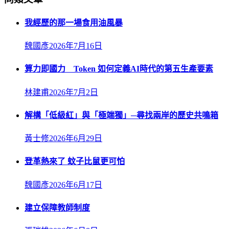
我經歷的那一場食用油風暴
魏國彥
2026年7月16日
算力即國力 Token 如何定義AI時代的第五生產要素
林建甫
2026年7月2日
解構「低級紅」與「極端獨」─尋找兩岸的歷史共鳴箱
黃士修
2026年6月29日
登革熱來了 蚊子比鼠更可怕
魏國彥
2026年6月17日
建立保障教師制度