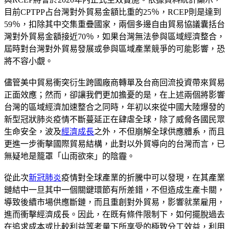
目前CPTPP占台灣對外貿易金額比重的25％，RCEP則是達到
59％，扣除其中交集重疊國家，兩個多邊自由貿易協議囊括台
灣對外貿易金額接近70％，如果台灣無法參與區域經濟整合，
屆時對台灣對外貿易發展或參與區域產業競爭的可能影響，恐
將不容小覷。
儘管美中貿易衝突衍生跨國廠商轉單及台商回流投資帶來貿易
正面效應；然而，卻讓我們更加擔憂的是，在上述兩個將影響
台灣的區域經濟加速整合之同時，年初以來從中國大陸爆發的
新型冠狀肺炎疫情不斷蔓延正在肆虐全球，除了威脅各國民眾
生命安全，波及
經濟成長
之外，不但崩解全球供應體系，而且
更進一步衝擊國際貿易結構，此對以外貿導向的台灣而言，已
無疑地是籠罩「山雨欲來」的陰霾。
從此次
新冠肺炎
疫情對全球產業的折騰中可以發現，在其產業
鏈結中一旦其中一個關鍵環節有所差錯，不但造成生產卡關，
導致後續市場供應斷鏈，而且重創對外貿易，影響就業雇用，
進而衝擊經濟成長。因此，在既有條件限制下，如何擺脫過去
在追求成本或比較利益等考量下所享受的極致分工效益，利用