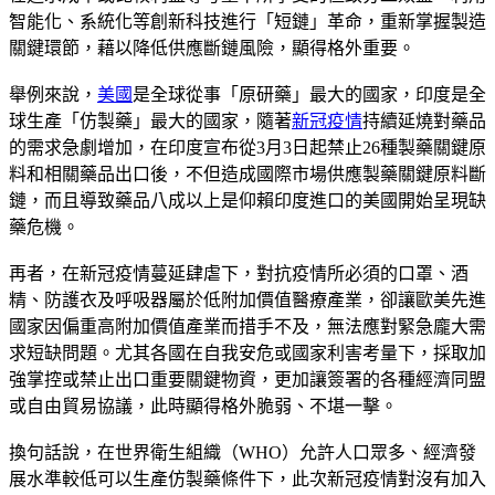
智能化、系統化等創新科技進行「短鏈」革命，重新掌握製造
關鍵環節，藉以降低供應斷鏈風險，顯得格外重要。
舉例來說，
美國
是全球從事「原研藥」最大的國家，印度是全
球生產「仿製藥」最大的國家，隨著
新冠疫情
持續延燒對藥品
的需求急劇增加，在印度宣布從3月3日起禁止26種製藥關鍵原
料和相關藥品出口後，不但造成國際市場供應製藥關鍵原料斷
鏈，而且導致藥品八成以上是仰賴印度進口的美國開始呈現缺
藥危機。
再者，在新冠疫情蔓延肆虐下，對抗疫情所必須的口罩、酒
精、防護衣及呼吸器屬於低附加價值醫療產業，卻讓歐美先進
國家因偏重高附加價值產業而措手不及，無法應對緊急龐大需
求短缺問題。尤其各國在自我安危或國家利害考量下，採取加
強掌控或禁止出口重要關鍵物資，更加讓簽署的各種經濟同盟
或自由貿易協議，此時顯得格外脆弱、不堪一擊。
換句話說，在世界衛生組織（WHO）允許人口眾多、經濟發
展水準較低可以生產仿製藥條件下，此次新冠疫情對沒有加入