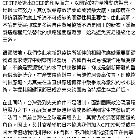
CPTPP及退出RCEP的印度而言，以國家的力量推動仿製藥，
經過40年努力，其仿製藥療效媲美歐美製藥大廠，讓印度在全
球仿製藥供應上扮演不可或缺的關鍵性與重要性。由此說明，
不論是雙邊抑或是多邊自由貿易協議不過是國王的新衣，掌握
製造過程無法替代的供應鏈關鍵環節，始為避免貿易邊緣化之
王道。
很顯然地，我們從此次新冠疫情所延伸的相關供應鏈重要關鍵
物資需求博弈中觀察可以發現，各種自由貿易協議作用頗為模
糊，不論是資源物流的水平供應鏈博弈，抑或是創新研發的垂
直供應鏈博弈，在產業價值鏈中，若能位居最高位置，則能控
制供應鏈。尤其是在垂直供應鏈博弈中競爭最為激烈的核心技
術，掌握其關鍵環節已成為未來跨國廠商持續生存之前提。
在此同時，台灣受到先天條件不足限制，面對國際政治現實環
境壓力之下，拓展貿易是促進經濟成長維持國家生存發展的不
二法門。目前台灣在全球產業體系上，其實仍扮演著頗關鍵的
角色。因此，與其寄希望於日本協助我們加入CPTPP殿堂或中
國大陸協助我們排除RCEP門檻，不如藉此新冠疫情正在衝擊