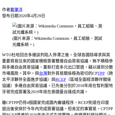
作者
戴肇洋
發布日期
2020年4月29日
(圖片來源：Wikimedia Commons，員工組裝、測試
光纖系統。)
WTO杜哈回合多邊談判陷入停滯之後，全球各國除尋求與其
重要貿易往來的國家積極簽署雙邊自由貿易協議，無不積極參
與多邊自由貿易協議，重新打造多元出口管道，藉以達到分散
市場風險。其中，與
台灣
對外貿易關係極為密切的CP
TPP
（跨
太平洋夥伴全面進步協議）與
RCEP
（區域全面經濟夥伴關係
協議）多邊自由貿易協議，已先後分別於2018年底在智利聖地
牙哥完成簽署及2019年底在泰國曼谷達成共識。
雖CPTPP仍待4個國家完成國內審議程序，RCEP則是在印度
退出後安排於今年內完成簽署協議，但肯定的事實是，CPTPP
與RCEP將會於2020年內正式生效實施。依據資料統計顯示，