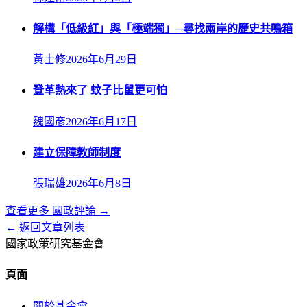
解構「低級紅」與「極端獨」─尋找兩岸的歷史共鳴箱
黃士修
2026年6月29日
登革熱來了 蚊子比鼠更可怕
魏國彥
2026年6月17日
建立保障教師制度
張瑞雄
2026年6月8日
查看更多
國政評論
→
← 返回文章列表
國家政策研究基金會
頁面
關於基金會