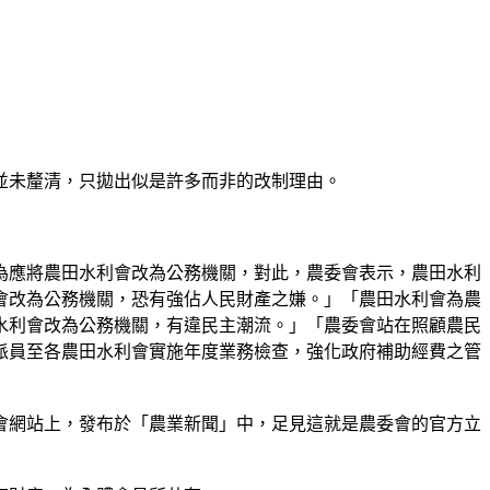
並未釐清，只拋出似是許多而非的改制理由。
為應將農田水利會改為公務機關，對此，農委會表示，農田水利
會改為公務機關，恐有強佔人民財產之嫌。」「農田水利會為農
水利會改為公務機關，有違民主潮流。」「農委會站在照顧農民
派員至各農田水利會實施年度業務檢查，強化政府補助經費之管
會網站上，發布於「農業新聞」中，足見這就是農委會的官方立