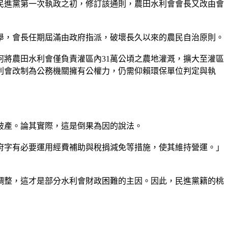
；民進黨第一次執政之初，修訂該通則，農田水利會會長又改由會
選舉，會長任期屆滿由政府指派，破壞長久以來的農民自治原則。
將農田水利會僅負責灌區內31萬公頃之農地灌溉，擴大至灌區
利會改制為公務機關擁有公權力，仍需仰賴環保單位判定與執
破產。論其實際，這是倒果為因的說法。
府字有必要運用經費補助與稅捐減免等措施，使其維持營運。」
有調整，這才是部分水利會財政困難的主因。因此，民進黨籍的桃