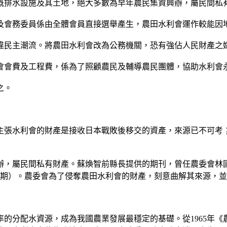
溉排水設施及其土地，絕大多數為早年農民集資興辦，屬民間私
及會務委員係由全體會員直接選舉產生，農田水利會運作較能因
違民主潮流。將農田水利會改為公務機關，恐有強佔人民財產之
會會費及工程費，係為了照顧農民及輔導農民團體，協助水利會
之。
主張水利會的財產是接收日本戰敗後移交的資產，來源已不可考
辦，屬民間私有財產。蘇煥智前縣長提供的期刊，曾任農委會林
1期）。農委會為了侵奪農田水利會的財產，刻意曲解其來源，
的分配水資源，成為我國農業發展最穩定的基礎。從1965年