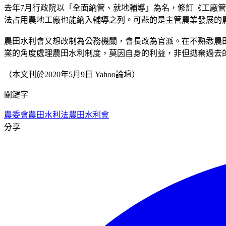
去年7月行政院以「全面納管、就地輔導」為名，修訂《工廠管理輔
法占用農地工廠也能納入輔導之列。可悲的是主管農業發展的
農田水利會又想改制為公務機關，會長改為官派。在不熟悉農
業的角度處理農田水利制度，莫因自身的利益，非但拋棄過去
（本文刊於2020年5月9日 Yahoo論壇）
關鍵字
農委會
農田水利法
農田水利會
分享