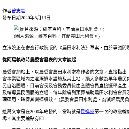
作者
曾志超
發布日期
2020年5月13日
(圖片來源：維基百科，宜蘭農田水利會。)
立法院正在審查行政院版的《農田水利法》草案，由於爭議問
從阿扁執政時農委會發表的文章談起
農委會網站上，以農委會農田水利處為作者的文章，直接指出
會事業區域內之灌溉排水設施及其土地，絕大多數為早年農民
民自治團體，目前會長及會務委員係由全體會員直接選舉產生
及輔導農民團體的立場，每年除編列預算補助農田水利會會費
理運用，確保其營運績效。 (農委會農田水利處，為減輕農民負擔
這篇文章是在2000年底發的，當時就是
民進黨
第一次的政黨輪
場。其主要論點有四：