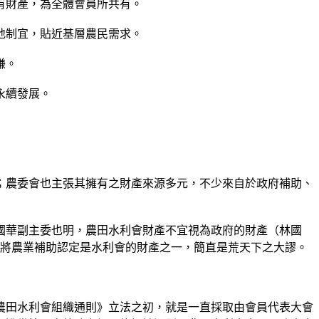
有財產，為全體會員所共有。
地制宜，貼近基層農民需求。
嫌。
永續發展。
；農委會也主張其擁有之財產來源多元，不少來自於政府補助、
國華副主委也明，農田水利會財產不宜視為政府的財產（林國
並將農業補助認定是水利會的財產之一，簡直是荒天下之大謬。
《農田水利會組織通則》立法之初，就是一直採取由會員代表大會