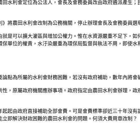
修改將農田水利會定位為公法人，會長及會務委員改由政府遴派產生
通則》將農田水利會改制為公務機關，停止辦理會長及會務委員
由就是可以擴大灌區與增加公權力。惟在水資源嚴重不足下，如何
係環保單位的權責，水汙染嚴重為環保局監督與執法不周，即使水
要論點為所屬的水利會財務困難，若沒有政府補助，數年內將會
共性，原屬政府機關應辦事項。政府指定由農田水利會辦理，政
4年起起由政府直接補助全部會費。可是會費標準卻近三十年沒
能立即解決財政困難的農田水利會的問題。何須大費周章改制？