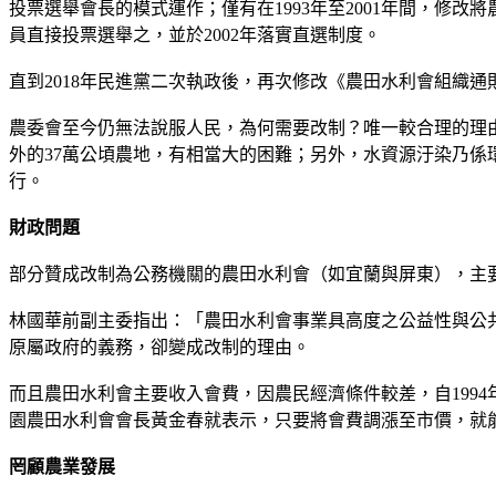
投票選舉會長的模式運作；僅有在1993年至2001年間，
員直接投票選舉之，並於2002年落實直選制度。
直到2018年民進黨二次執政後，再次修改《農田水利會組織
農委會至今仍無法說服人民，為何需要改制？唯一較合理的理
外的37萬公頃農地，有相當大的困難；另外，水資源汙染乃
行。
財政問題
部分贊成改制為公務機關的農田水利會（如宜蘭與屏東），主
林國華前副主委指出：「農田水利會事業具高度之公益性與公
原屬政府的義務，卻變成改制的理由。
而且農田水利會主要收入會費，因農民經濟條件較差，自199
園農田水利會會長黃金春就表示，只要將會費調漲至市價，就
罔顧農業發展