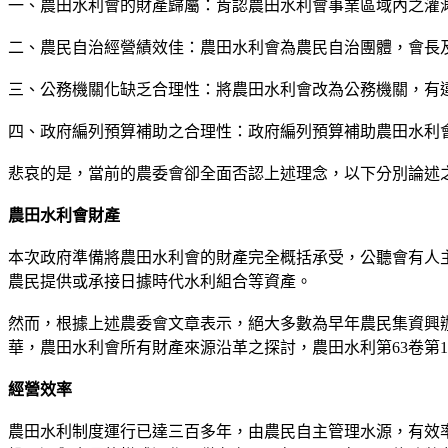
一、農田水利會的財產歸屬：肯認農田水利會事業區域內之灌
二、農民自治經營績效佳：農田水利會為農民自治團體，會長
三、公務機關化缺乏合理性：將農田水利會改為公務機關，有
四、政府編列預算補助之合理性：政府編列預算補助農田水利
悲哀的是，當前的農委會卻全面否認上述理念，以下分別論述
農田水利會財產
本次政府準備將農田水利會的財產完全概括承受，公聽會有人
農民提供或承接日據時代水利組合等資產。
然而，根據上述農委會文章表示，絕大多數為早年農民集資興
華，農田水利會所有財產來源沿革之探討，農田水利第63卷第
經營效率
農田水利制度運行已達三百多年，由農民自主管理水源，有效率