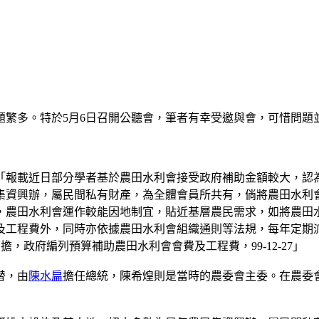
題繁多。特於5月6日召開公聽會，筆者有幸受邀與會，可惜問題
「報載近日部分學者基於農田水利會接受政府補助金額較大，認
集資興辦，屬民間私有財產，為全體會員所共有，倘將農田水利
，農田水利會運作較能因地制宜，貼近基層農民需求，如將農田
及工程費外，同時亦依據農田水利會組織通則等法規，每年定期
，政府編列預算補助農田水利會會費及工程費，99-12-27」
替，由
陳水扁
擔任總統，陳希煌則是當時的農委會主委。在農委