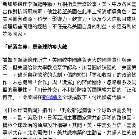
新加坡總理李顯龍呼籲，互相指責無濟於事，美、中及各國需
合作對抗新冠病毒，他並希望美國在此事上扮演領導角色，因
美國擁有資源、科學、影響力、軟實力，以及令人信服且成功
處理這些問題的經驗，不僅是為美國自身的利益，亦更有利於
許多國家。
「部落主義」是全球防疫大敵
誠如李顯龍總理所言，美國較中國應負更大的國際責任與義
務，但美國哈佛大學教授奈伊認為，川普囿於狹隘的「美國第
一」，缺乏自我欲望的克制，偏向短期「零和收益」的政治操
作，未意識到「合作」與「凌駕」的辯證關係，忽略體系及同
盟的重要性。「川普外交」不利於防疫等國際權力間的「正和
博弈」，令美國在
新冠肺炎
全球擴散下，付出慘痛代價。
《日本經濟新聞》指出，「封殺新冠病毒，全球政治需要對
表」，歐、美及中、日等亞洲主要國家需共商清晰的路線圖，
構築全球政治的頂層設計構架，其間，美、中需要互信，需要
尋求共存。北京需做中、美共識構築的主動者，共揚人性的良