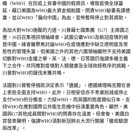
織（WHO）在防疫上背書中國的假資訊，導致疫情全球蔓
延，藉口美國為WHO最大資金捐助國，問責WHO秘書長譚德
塞，並以WHO「偏向中國」為由，宣佈暫時停止對其資助。
為加大對WHO施壓的力道，川普藉七國集團（G7）主席國之
便，16日召集視訊領袖峰會，試圖公審WHO及新冠疫情的禍
首中國。峰會雖聚焦討論WHO在疫情應對中缺乏透明度及常
態性的管理失當，但美國之外的其他六國領袖顯然不支持美國
切斷對WHO金援之舉，英、法、德、日等國仍強調多邊主義
下之合作，共同應對疫情對人類健康及全球政經秩序的挑戰，
川普對WHO的撻伐未獲共鳴。
法國對川普暫停捐款決定表示「遺撼」，德國總理梅克爾在會
上表態全面支持WHO。此外，日相安倍亦不考慮削減或停止
支付WHO的分擔金，力挺WHO，而英國的態度類似日本，支
持WHO在應對國際公共衛生危機中扮演重要角色。顯然，美
國與G7其他成員間對WHO的問責存在溫差，但會後，美國白
宮發表聲明，強調WHO須對新冠肺炎大流行開展「徹底驗證
與改革」。