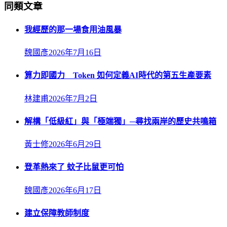
同類文章
我經歷的那一場食用油風暴
魏國彥
2026年7月16日
算力即國力 Token 如何定義AI時代的第五生產要素
林建甫
2026年7月2日
解構「低級紅」與「極端獨」─尋找兩岸的歷史共鳴箱
黃士修
2026年6月29日
登革熱來了 蚊子比鼠更可怕
魏國彥
2026年6月17日
建立保障教師制度