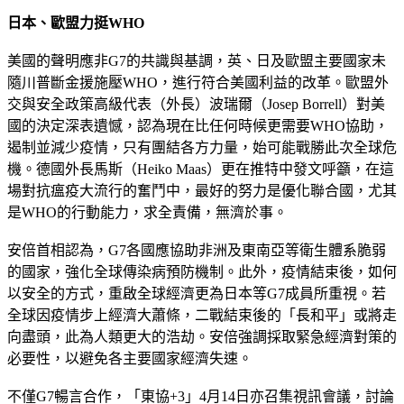
日本、歐盟力挺WHO
美國的聲明應非G7的共識與基調，英、日及歐盟主要國家未
隨川普斷金援施壓WHO，進行符合美國利益的改革。歐盟外
交與安全政策高級代表（外長）波瑞爾（Josep Borrell）對美
國的決定深表遺憾，認為現在比任何時候更需要WHO協助，
遏制並減少疫情，只有團結各方力量，始可能戰勝此次全球危
機。德國外長馬斯（Heiko Maas）更在推特中發文呼籲，在這
場對抗瘟疫大流行的奮鬥中，最好的努力是優化聯合國，尤其
是WHO的行動能力，求全責備，無濟於事。
安倍首相認為，G7各國應協助非洲及東南亞等衛生體系脆弱
的國家，強化全球傳染病預防機制。此外，疫情結束後，如何
以安全的方式，重啟全球經濟更為日本等G7成員所重視。若
全球因疫情步上經濟大蕭條，二戰結束後的「長和平」或將走
向盡頭，此為人類更大的浩劫。安倍強調採取緊急經濟對策的
必要性，以避免各主要國家經濟失速。
不僅G7暢言合作，「東協+3」4月14日亦召集視訊會議，討論