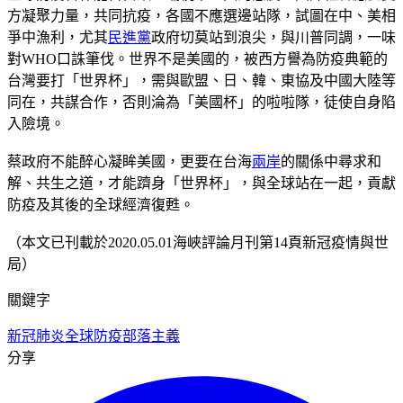
方凝聚力量，共同抗疫，各國不應選邊站隊，試圖在中、美相
爭中漁利，尤其
民進黨
政府切莫站到浪尖，與川普同調，一味
對WHO口誅筆伐。世界不是美國的，被西方譽為防疫典範的
台灣要打「世界杯」，需與歐盟、日、韓、東協及中國大陸等
同在，共謀合作，否則淪為「美國杯」的啦啦隊，徒使自身陷
入險境。
蔡政府不能醉心凝眸美國，更要在台海
兩岸
的關係中尋求和
解、共生之道，才能躋身「世界杯」，與全球站在一起，貢獻
防疫及其後的全球經濟復甦。
（本文已刊載於2020.05.01海峽評論月刊第14頁新冠疫情與世
局）
關鍵字
新冠肺炎
全球防疫
部落主義
分享