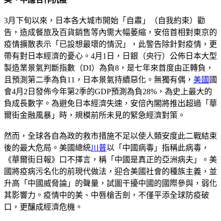
3月下旬以來，日本各大城市開始「自肅」（自我約束）勸
告，造成餐旅及百貨銷售等內需大幅萎縮，安倍首相對東京的
疫情擴散表示「已設想最壞的情況」，此警告除針對疫情，更
帶有對日本經濟的憂心。4月1日，日銀（央行）公佈日本大型
製造業景氣判斷指數（DI）為負8，是七年來首度由正轉負，
且預測第二季為負11，日本景氣持續惡化。無獨有偶，
美國
國
會4月2日發佈今年第2季的GDP預測為負28%，為史上最大的
負成長數字。為避免日本經濟失速，安倍內閣將推出超過「華
爾街金融風暴」時，規模前所未見的緊急經濟對策。
然而，全球各自為政的救市措施不足以使人類安度此二戰結束
後的最大危局。美國總統
川普
以「中國病毒」指稱此病毒，
《華爾街日報》口不擇言，稱「中國是真正的亞洲病夫」。美
國將疫病污名化的前現代做法，迎合美國社會的種族主義，並
升高「中國威脅論」的聲量，試圖干擾中國的國際參與，弱化
其影響力。疫情中的美、中唇槍舌劍，不僅平添全球防疫破
口，更釀成經濟危機。