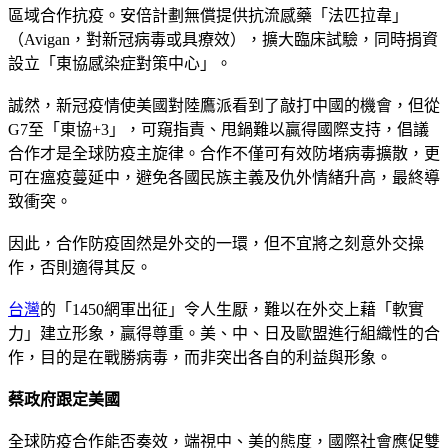
區域合作抗疫。安倍計劃無償提供抗流感藥「法匹拉韋」
（Avigan，對新冠病毒或具療效），擴大臨床試驗，同時捐資
設立「東協感染症對策中心」。
誠然，新冠疫情使美國對陸鷹派看到了敲打中國的機會，但從
G7至「東協+3」，可窺指責、甩鍋難以贏得國際支持，倡議
合作才是全球防疫主旋律。合作不僅可有效防堵病毒擴散，更
可在瘟疫蔓延中，避免各國民族主義及仇外情緒升高，最終導
致衝突。
因此，合作防疫固然是外交的一環，但不宜將之刻意外交操
作，否則適得其反。
台灣
的「1450網軍出征」令人生厭，難以在外交上藉「軟實
力」建立形象，贏得尊重。美、中、日及歐盟進行組織性的合
作，目的是在戰勝病毒，而非突出各自的利益與形象。
蔡政府跟定美國
全球防疫合作能否奏效，端視中、美的態度，國際社會應促雙