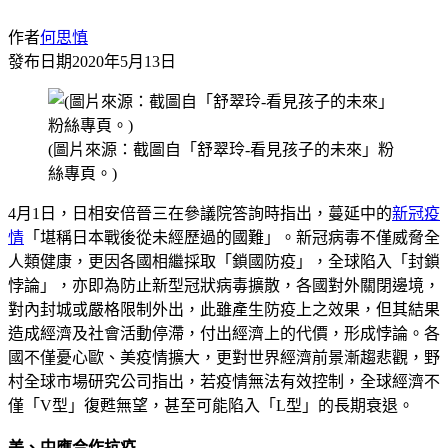
作者
何思慎
發布日期
2020年5月13日
(圖片來源：截圖自「舒翠玲-看見孩子的未來」粉
絲專頁。)
4月1日，日相安倍晉三在參議院答詢時指出，蔓延中的
新冠疫
情
「堪稱日本戰後從未經歷過的國難」。新冠病毒不僅威脅全
人類健康，更因各國相繼採取「鎖國防疫」，全球陷入「封鎖
悖論」，亦即為防止新型冠狀病毒擴散，各國對外關閉邊境，
對內封城或嚴格限制外出，此雖產生防疫上之效果，但其結果
造成經濟及社會活動停滯，付出經濟上的代價，形成悖論。各
國不僅憂心歐、美疫情擴大，更對世界經濟前景漸趨悲觀，野
村全球市場研究公司指出，若疫情無法有效控制，全球經濟不
僅「V型」復甦無望，甚至可能陷入「L型」的長期衰退。
美、中應合作抗疫