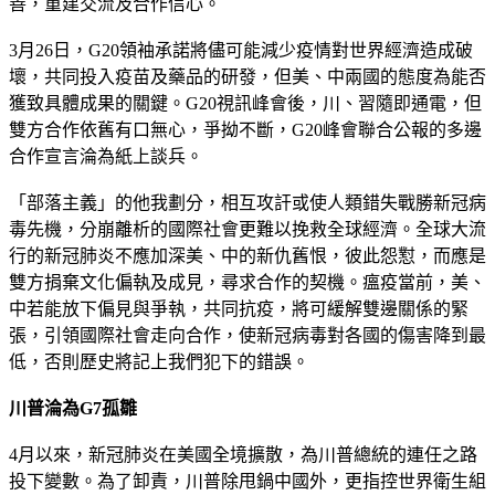
善，重建交流及合作信心。
3月26日，G20領袖承諾將儘可能減少疫情對世界經濟造成破
壞，共同投入疫苗及藥品的研發，但美、中兩國的態度為能否
獲致具體成果的關鍵。G20視訊峰會後，川、習隨即通電，但
雙方合作依舊有口無心，爭拗不斷，G20峰會聯合公報的多邊
合作宣言淪為紙上談兵。
「部落主義」的他我劃分，相互攻訐或使人類錯失戰勝新冠病
毒先機，分崩離析的國際社會更難以挽救全球經濟。全球大流
行的新冠肺炎不應加深美、中的新仇舊恨，彼此怨懟，而應是
雙方捐棄文化偏執及成見，尋求合作的契機。瘟疫當前，美、
中若能放下偏見與爭執，共同抗疫，將可緩解雙邊關係的緊
張，引領國際社會走向合作，使新冠病毒對各國的傷害降到最
低，否則歷史將記上我們犯下的錯誤。
川普淪為G7孤雛
4月以來，新冠肺炎在美國全境擴散，為川普總統的連任之路
投下變數。為了卸責，川普除甩鍋中國外，更指控世界衛生組