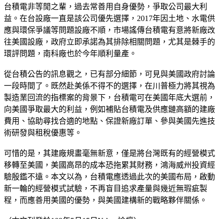
台積電非等閒之輩，過去常善用自身優勢，爭取公司最大利
益。在台設廠一直是該公司優先選擇，2017年因土地、水電供
應與環保爭議等問題設廠不順，市場謠傳台積電有意將新廠改
往美國設廠，政府立即承諾為其排除相關問題，尤其是棘手的
環評問題，南科廠也於今年順利量產。
從台積公告的訊息觀之，已有部分細節，可見與美國政府討論
一段時間了。既然赴美係不得不的選擇，在川普極力將其視為
製造業回流的指標案的背景下，台積電可在美國年底大選前，
向美國爭取最大的利益，例如補貼台積電及供應鏈高額的建廠
費用、協助尋找合適的地點、保證新廠訂單、參與美國先進技
術研發與租稅優惠等。
可惜的是，其建廠規畫毫無新意，僅是將台灣既有的經營模式
移轉至美國，美國高昂的成本恐拖累其財務，鴻海威州投資經
驗殷鑑不遠。本文以為，台積電應透過此次的美國布局，啟動
新一輪的經營模式試驗，不再盲目追求產量與幾近無瑕疵製
程，而應善用美國的優勢，與美國建構新的戰略夥伴關係。