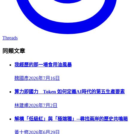
Threads
同類文章
我經歷的那一場食用油風暴
魏國彥
2026年7月16日
算力即國力 Token 如何定義AI時代的第五生產要素
林建甫
2026年7月2日
解構「低級紅」與「極端獨」─尋找兩岸的歷史共鳴箱
黃士修
2026年6月29日