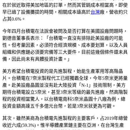
在於就近取得美加地區的訂單，然而其管銷成本相當高，即使
早已過了設備攤提的時間，相關成本遠高於
台灣
廠，營收約只
占其0.6%。
今年四月台積電在法說會被問及是否打算在美國設廠問題時，
劉德音董事長表示：「台積電一直沒有排除赴美設廠的可能
性。但考量因素，必須符合經濟規模、成本要划算，以及人員
組織和供應鏈必須要完備等三大要件，目前這幾個條件還未具
備，因此尚未有具體投資計畫。」
美方希望台積電投資的是先進製程，始能生產軍用等高階晶
片。台積電在7奈米製程代工已經獨霸全球，今年5奈米更將量
產。赴美設廠晶圓並沒有赴大陸投資「N-1」技術限制，美方
期待台積電設立5奈米，甚至3奈米等級的最先進廠，然高階製
程的投資相當驚人，以台積電南科5奈米晶圓十八廠為例，總
投資金額高達五千多億元台幣，若是3奈米就更為可觀。
其次，雖然美商為台積電先進製程的主要客戶，占2019年總營
收近六成(59.3%)。惟半導體產業鏈主要在亞洲，在台灣生產