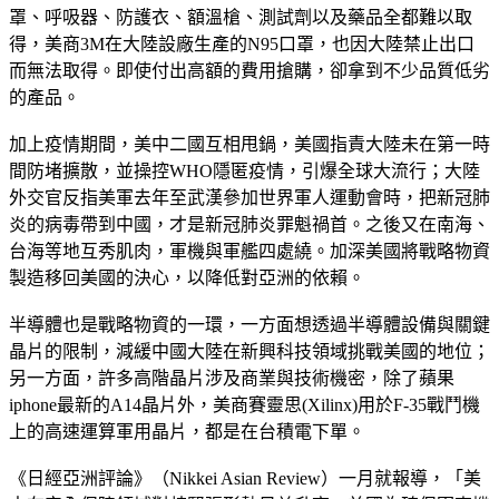
罩、呼吸器、防護衣、額溫槍、測試劑以及藥品全都難以取
得，美商3M在大陸設廠生產的N95口罩，也因大陸禁止出口
而無法取得。即使付出高額的費用搶購，卻拿到不少品質低劣
的產品。
加上疫情期間，美中二國互相甩鍋，美國指責大陸未在第一時
間防堵擴散，並操控WHO隱匿疫情，引爆全球大流行；大陸
外交官反指美軍去年至武漢參加世界軍人運動會時，把新冠肺
炎的病毒帶到中國，才是新冠肺炎罪魁禍首。之後又在南海、
台海等地互秀肌肉，軍機與軍艦四處繞。加深美國將戰略物資
製造移回美國的決心，以降低對亞洲的依賴。
半導體也是戰略物資的一環，一方面想透過半導體設備與關鍵
晶片的限制，減緩中國大陸在新興科技領域挑戰美國的地位；
另一方面，許多高階晶片涉及商業與技術機密，除了蘋果
iphone最新的A14晶片外，美商賽靈思(Xilinx)用於F-35戰鬥機
上的高速運算軍用晶片，都是在台積電下單。
《日經亞洲評論》（Nikkei Asian Review）一月就報導，「美