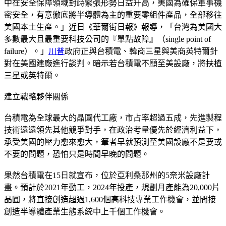
中在安全保障領域對歭緊張形勢日益升高，美國為確保軍事機
密安全，有意徹底將半導體為主的重要零組件產品，全部移往
美國本土生產。」近日《華爾街日報》報導，「台灣為美國大
多數最大且最重要科技公司的『單點故障』（single point of
failure）。」
川普
政府正與台積電、韓商三星與美商英特爾針
對在美國建廠進行談判。暗示若台積電不願至美設廠，將扶植
三星或英特爾。
建立戰略夥伴關係
台積電為全球最大的晶圓代工廠，市占率超過五成，先進製程
技術遠遠領先其他競爭對手，在政治考量優先於經濟利益下，
承受美國的壓力愈來愈大，筆者早就預測至美國設廠不是要或
不要的問題，恐怕只是時間早晚的問題。
果然台積電在15日就宣布，位於亞利桑那州的5奈米設廠計
畫。預計於2021年動工，2024年投產，規劃月產能為20,000片
晶圓，將直接創造超過1,600個高科技專業工作機會，並間接
創造半導體產業生態系統中上千個工作機會。