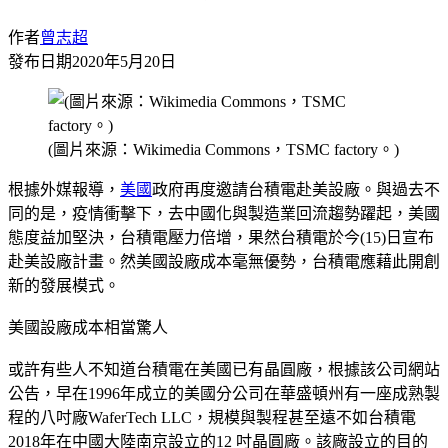
作者
曾志超
發布日期
2020年5月20日
(圖片來源：Wikimedia Commons，TSMC factory。)
根據外媒報導，
美國
政府再度邀請台積電赴美設廠。與過去不
同的是，疫情衝擊下，去中國化與製造業回流趨勢躍起，美國
態度益加堅決，台積電壓力倍增，果然台積電於今(15)日宣布
赴美設廠計畫。然美國設廠成本毫無優勢，台積電應藉此開創
新的發展模式。
美國設廠成本相當驚人
或許有些人不知道台積電在美國已有晶圓廠，根據該公司網站
公告，早在1996年成立的美國分公司在華盛頓州有一座成熟製
程的八吋廠WaferTech LLC，規模與製程甚至遠不如台積電
2018年在中國大陸南京設立的12 吋晶圓廠。該廠設立的目的