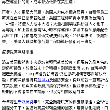
再空運至目的地，成本都遠低於在美生產。
再者，人才更是大問題，美國人力成本極為昂貴，台積電員工
薪資在台灣已屬高薪階層，美國工程師薪資水準應為台灣的
1.5-2倍，將使人力成本大增；大量相關製程與研發人才也不
易尋覓，加上晶圓廠需24小時不停運作，美國工程師恐難配合
高壓工作。台積電為加速突破技術障礙，2016年推出「夜鷹計
畫」，美國人難以想像台灣工程師連研發都可三班制。
疫情提高戰略思維
過去美國縱然也多次邀請台積電赴美設廠，但現有的晶片供應
鏈仍可接受，態度並未十分積極。劉德音出席 2019 台灣半導
體產業協會 (TSIA) 年會受訪時說:仍在思考如何替客戶解決問
題，如何兼顧維持其
競爭力
及國防安全，從以前就一直有評估
在美設廠，也與美國政府持續保持聯絡，但並未很積極進行，
短期內不會考慮在美設廠，也沒有相關收購計畫。
今年發生
新冠肺炎
事件，完全顛覆原有的供應鏈思維。全球化
國際分工下，製造端高度仰賴亞洲的國家，疫情惡化期間，口