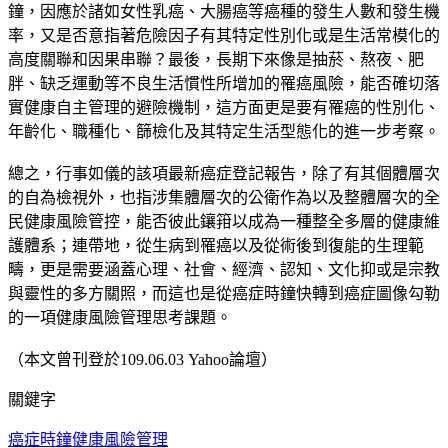
鐘，因應於諸如女性乳癌、大腸癌等癌種的發生人數和發生機
率，又是否意指著危險因子有其特定性別化或是生活常模化的
高度關聯和因果串聯？最後，長期下來像是抽菸、熬夜、肥
胖、缺乏運動等不良生活慣性所增加的罹癌風險，能否確切落
實健康自主管理的避險機制，這方面更是要有罹癌的性別化、
年齡化、職種化、篩檢化及其特定生活型態化的進一步考察。
總之，行事如儀的該項最新癌症登記報告，除了有其個體層次
的自為檢視外，也指涉集體層次的公衛作為以及整體層次的全
民健康風險管控，能否彼此鑲箝以成為一種整全多層的健康維
護體系；連帶地，從生病到罹癌以及從術後到復能的生理範
疇，更是需要涵蓋心理、社會、經濟、認知、文化抑或是宗教
與靈性的多方關照，而這也是從癌症時鐘快轉到癌症圖像勾勒
的一項健康風險管理思考課題。
（本文曾刊登於109.06.03 Yahoo論壇）
關鍵字
癌症時鐘
健康風險管理