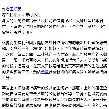
作者
王順民
發布日期
2020年6月5日
斗大的新聞標題寫著「癌症時鐘快轉16秒，大腸癌連12年居
首」，這也使得相與關聯的延伸性思考，是有它回應於健康社
會學的論述空間。
根據衛生福利部國民健康署於日昨所公布的最新癌症登記報告
顯示：與前一年（2016年）相較，2017年癌症時鐘更是快轉了
十六秒，每四分四十二秒就有一人罹癌，而且新發癌症的人數
達十一萬一千六百多人，較2016年增加近六千人，雙雙創下新
的紀錄；連帶地，在其人口快速老化及其不甚健康的生活型態
的多重影響底下，預估
台灣
社會新增的罹癌人數，還是會持續
上升。
事實上，扣緊流行病學的公共衛生統計，那麼，上述的癌症登
記報告宜是要有整全多層的公衛教育宣導，畢竟，僅以前後兩
年的縱貫性資料，還是難以窺見到癌症圖像的全貌，這一部分
的機會教育和觀念充權，理應是要優先於個別單一年度的分殊