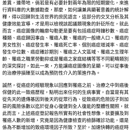
差異，連帶地，倘若是有必要針對兩年為限的短期變化，來進
行資料庫的大數據勘查，那麼，如何讓兼具顯著意義的統計解
釋，得以回歸到生活世界的庶民語言，這部分的交叉分析及其
健康效能宣導，才是用以檢視該起議題現象的針砭所在，就此
而言，癌症圖像的輪廓勾勒更是要有包括癌症時鐘秒數、癌症
種類、癌症歸因事由、罹癌人數、罹癌的一般總人口、罹癌的
男女性別、癌症發生率、罹癌死亡率、個別癌症增減率、癌症
發生中位數、癌症確診期別、罹癌之人文區域、罹癌之生理年
齡、罹癌之職業勞動抑或是罹癌之家庭結構等等不同範疇類別
的深究探討，如此一來，方能讓癌症圖像的呈顯，可以從事後
的治療停損臻至以成為預防性介入的策進作為。
誠然，從癌症的經驗現象以回應到罹癌之前、治療之中到癌後
保健的此一致癌歷程，點明出來任何的生病事實，自當是有其
從先天的遺傳基因到後天的從眾行為、從致癌的危險因子到加
惡的風險係數以迄於從身心復健到全人復能的整體性關照，就
此而言，上述癌症登記報告所實有的社會性想像，就要擴及到
罹癌人數的新增，究竟是因為健康檢查的檢篩確診功能，還是
係為不斷增加的致癌環境因子所致？至於，加速快轉的癌症時