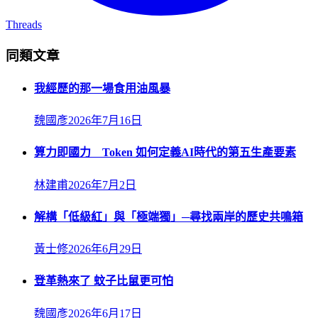
Threads
同類文章
我經歷的那一場食用油風暴
魏國彥
2026年7月16日
算力即國力 Token 如何定義AI時代的第五生產要素
林建甫
2026年7月2日
解構「低級紅」與「極端獨」─尋找兩岸的歷史共鳴箱
黃士修
2026年6月29日
登革熱來了 蚊子比鼠更可怕
魏國彥
2026年6月17日